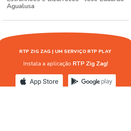
Agualusa
RTP ZIG ZAG | UM SERVIÇO RTP PLAY
Instala a aplicação
RTP Zig Zag!
Disponível para iOS e Android.