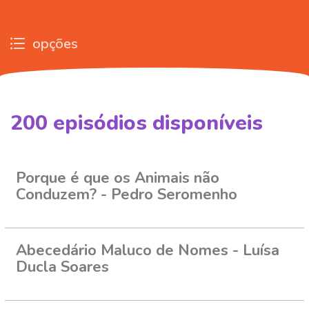
opções
200
episódios disponíveis
255969
255981
258830
258848
262741
262764
262777
Porque é que os Animais não
Conduzem? - Pedro Seromenho
Abecedário Maluco de Nomes - Luísa
Ducla Soares