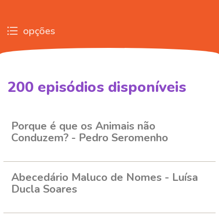
opções
200
episódios disponíveis
255969
255981
258830
258848
Porque é que os Animais não
Conduzem? - Pedro Seromenho
Abecedário Maluco de Nomes - Luísa
Ducla Soares