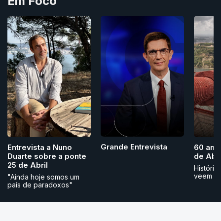
Em Foco
Grande Entrevista
Entrevista a Nuno
60 ano
Duarte sobre a ponte
de Abri
25 de Abril
História
veem
"Ainda hoje somos um
país de paradoxos"