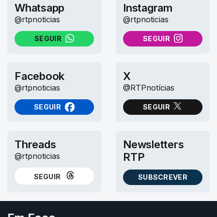
Whatsapp
Instagram
@rtpnoticias
@rtpnoticias
SEGUIR
SEGUIR
NO WHATSAPP
NO INSTAGRAM
Facebook
X
@rtpnoticias
@RTPnotícias
SEGUIR
SEGUIR
NO FACEBOOK
NO X (TWITTER)
Threads
Newsletters
RTP
@rtpnoticias
SEGUIR
SUBSCREVER
NO THREADS
AS NEWSLETTERS RTP