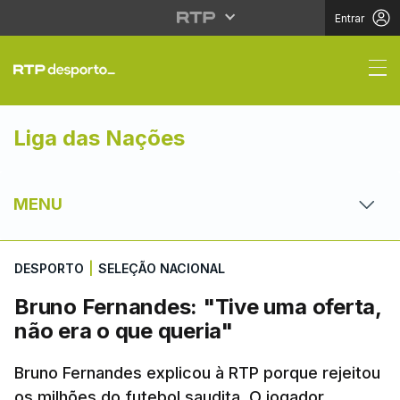
Entrar
Bruno Fernandes: "Tive
Liga das Nações
MENU
DESPORTO
|
SELEÇÃO NACIONAL
Bruno Fernandes: "Tive uma oferta,
não era o que queria"
Bruno Fernandes explicou à RTP porque rejeitou
os milhões do futebol saudita. O jogador