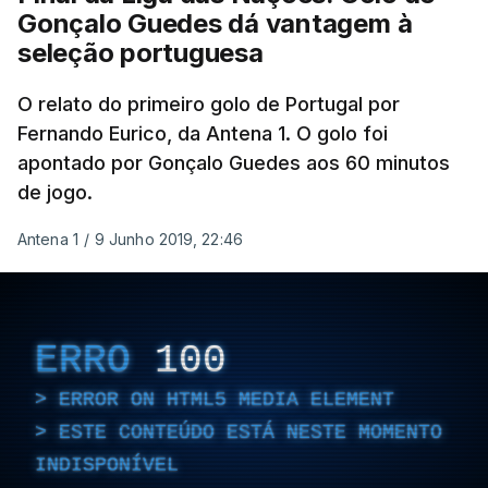
Aos 21 minutos, a Espanha chegou ao golo.
Gonçalo Guedes dá vantagem à
Portugal deixou-se distrair na defesa, João
seleção portuguesa
Neves cortou mal a bola e Zubimendi com muita
calma só teve de encostar.
O relato do primeiro golo de Portugal por
No entanto, a festa
Fernando Eurico, da Antena 1. O golo foi
espanhola pouco durou.
Nuno Mendes,
apontado por Gonçalo Guedes aos 60 minutos
incontestavelmente o melhor lateral esquerdo
de jogo.
do mundo, já em meio-campo espanhol avançou
a toda a velocidade e dentro da área rematou
Antena 1
/
9 Junho 2019, 22:46
colocado para o empate.
Grande golo do jogador do PSG que
fez o primeiro
golo pela Seleção Nacional
, já depois de uma
ERRO
100
enorme exibição frente à Alemanha.
ERROR ON HTML5 MEDIA ELEMENT
ESTE CONTEÚDO ESTÁ NESTE MOMENTO
INDISPONÍVEL
ERRO
303