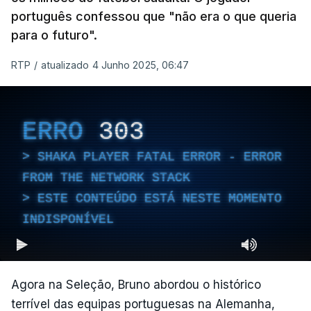
português confessou que "não era o que queria
para o futuro".
RTP
/
atualizado 4 Junho 2025, 06:47
ERRO
303
SHAKA PLAYER FATAL ERROR - ERROR
FROM THE NETWORK STACK
ESTE CONTEÚDO ESTÁ NESTE MOMENTO
INDISPONÍVEL
Agora na Seleção, Bruno abordou o histórico
terrível das equipas portuguesas na Alemanha,