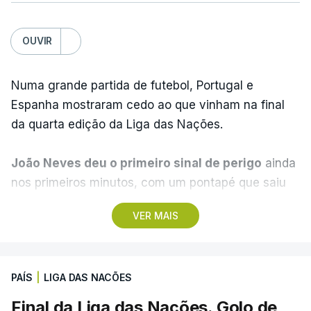
OUVIR
Numa grande partida de futebol, Portugal e
Espanha mostraram cedo ao que vinham na final
da quarta edição da Liga das Nações.
João Neves deu o primeiro sinal de perigo
ainda
nos primeiros minutos, com um pontapé que saiu
ao lado da baliza de Unai Simón e a Espanha
VER MAIS
acabou por pegar no jogo.
Pedri tentou o primeiro
golo da partida
, após uma arrancada de Nico
Williams que viu o médio do Barcelona à entrada
PAÍS
|
LIGA DAS NACÕES
da área.
O remate saiu fraco e ao lado
.
Final da Liga das Nações. Golo de