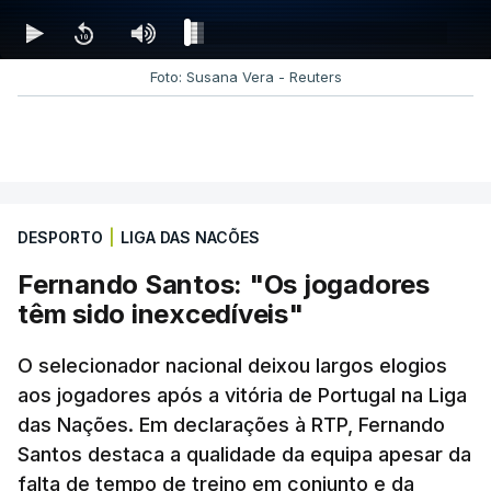
SHAKA PLAYER FATAL ERROR - ERROR
FROM THE NETWORK STACK
Foto: Susana Vera - Reuters
ESTE CONTEÚDO ESTÁ NESTE
MOMENTO INDISPONÍVEL
DESPORTO
|
LIGA DAS NACÕES
Nos minutos seguintes houve igualdade dentro do
Fernando Santos: "Os jogadores
campo mas
a Espanha saiu para o intervalo a
têm sido inexcedíveis"
ganhar. Contra-ataque venenoso que encontrou
Mikel Oyarzabal. O avançado da Real Sociedad
O selecionador nacional deixou largos elogios
só teve de tirar a bola do alcance de Diogo
aos jogadores após a vitória de Portugal na Liga
Costa
e a Espanha voltou a festejar.
das Nações. Em declarações à RTP, Fernando
Santos destaca a qualidade da equipa apesar da
Nos segundos 45 minutos,
Roberto Martínez
falta de tempo de treino em conjunto e da