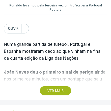
Ronaldo levantou pela terceira vez um troféu para Portugal
Reuters
OUVIR
Numa grande partida de futebol, Portugal e
Espanha mostraram cedo ao que vinham na final
da quarta edição da Liga das Nações.
João Neves deu o primeiro sinal de perigo
ainda
nos primeiros minutos, com um pontapé que saiu
ao lado da baliza de Unai Simón e a Espanha
VER MAIS
acabou por pegar no jogo.
Pedri tentou o primeiro
golo da partida
, após uma arrancada de Nico
Williams que viu o médio do Barcelona à entrada