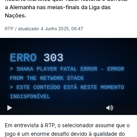
a Alemanha nas meias-finais da Liga das
Nações.
RTP
/
atualizado 4 Junho 2025, 06:47
ERRO
303
SHAKA PLAYER FATAL ERROR - ERROR
FROM THE NETWORK STACK
ESTE CONTEÚDO ESTÁ NESTE MOMENTO
INDISPONÍVEL
Em entrevista à RTP, o selecionador assume que o
jogo é um enorme desafio devido à qualidade do