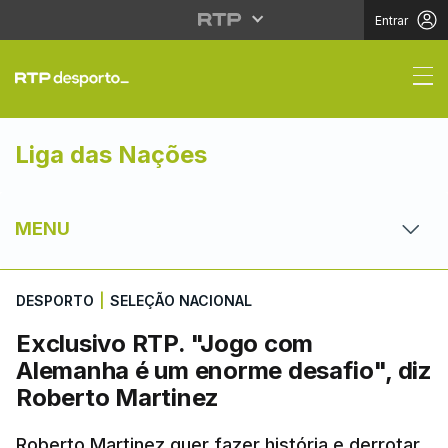
Entrar
Exclusivo RTP. "Jogo 
Liga das Nações
MENU
DESPORTO
|
SELEÇÃO NACIONAL
Exclusivo RTP. "Jogo com
Alemanha é um enorme desafio", diz
Roberto Martinez
Roberto Martinez quer fazer história e derrotar