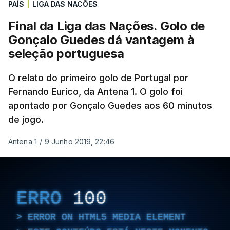
PAÍS
|
LIGA DAS NACÕES
da área.
O remate saiu fraco e ao lado
.
Final da Liga das Nações. Golo de
Aos 21 minutos, a Espanha chegou ao golo.
Gonçalo Guedes dá vantagem à
Portugal deixou-se distrair na defesa, João
seleção portuguesa
Neves cortou mal a bola e Zubimendi com muita
calma só teve de encostar.
O relato do primeiro golo de Portugal por
No entanto, a festa
Fernando Eurico, da Antena 1. O golo foi
espanhola pouco durou.
Nuno Mendes,
apontado por Gonçalo Guedes aos 60 minutos
incontestavelmente o melhor lateral esquerdo
de jogo.
do mundo, já em meio-campo espanhol avançou
a toda a velocidade e dentro da área rematou
Antena 1
/
9 Junho 2019, 22:46
colocado para o empate.
Grande golo do jogador do PSG que
fez o primeiro
golo pela Seleção Nacional
, já depois de uma
ERRO
100
enorme exibição frente à Alemanha.
ERROR ON HTML5 MEDIA ELEMENT