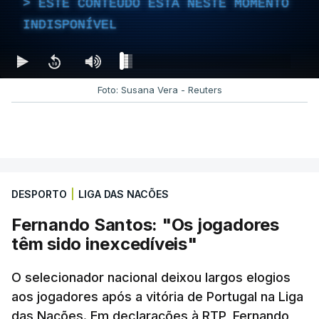
ESTE CONTEÚDO ESTÁ NESTE MOMENTO
INDISPONÍVEL
ERRO
303
SHAKA PLAYER FATAL ERROR - ERROR
FROM THE NETWORK STACK
Foto: Susana Vera - Reuters
ESTE CONTEÚDO ESTÁ NESTE
MOMENTO INDISPONÍVEL
DESPORTO
|
LIGA DAS NACÕES
Nos minutos seguintes houve igualdade dentro do
Fernando Santos: "Os jogadores
campo mas
a Espanha saiu para o intervalo a
têm sido inexcedíveis"
ganhar. Contra-ataque venenoso que encontrou
Mikel Oyarzabal. O avançado da Real Sociedad
O selecionador nacional deixou largos elogios
só teve de tirar a bola do alcance de Diogo
aos jogadores após a vitória de Portugal na Liga
Costa
e a Espanha voltou a festejar.
das Nações. Em declarações à RTP, Fernando