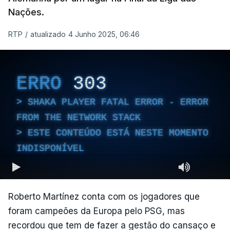
Nações.
RTP
/
atualizado 4 Junho 2025, 06:46
ERRO
303
SHAKA PLAYER FATAL ERROR - ERROR
FROM THE NETWORK STACK
ESTE CONTEÚDO ESTÁ NESTE MOMENTO
INDISPONÍVEL
Roberto Martínez conta com os jogadores que
foram campeões da Europa pelo PSG, mas
recordou que tem de fazer a gestão do cansaço e