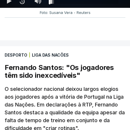
FROM THE NETWORK STACK
Foto: Susana Vera - Reuters
ESTE CONTEÚDO ESTÁ NESTE
MOMENTO INDISPONÍVEL
DESPORTO
|
LIGA DAS NACÕES
Nos minutos seguintes houve igualdade dentro do
Fernando Santos: "Os jogadores
campo mas
a Espanha saiu para o intervalo a
têm sido inexcedíveis"
ganhar. Contra-ataque venenoso que encontrou
Mikel Oyarzabal. O avançado da Real Sociedad
O selecionador nacional deixou largos elogios
só teve de tirar a bola do alcance de Diogo
aos jogadores após a vitória de Portugal na Liga
Costa
e a Espanha voltou a festejar.
das Nações. Em declarações à RTP, Fernando
Santos destaca a qualidade da equipa apesar da
Nos segundos 45 minutos,
Roberto Martínez
falta de tempo de treino em conjunto e da
chamou Rúben Neves e Nélson Semedo ao jogo,
dificuldade em "criar rotinas".