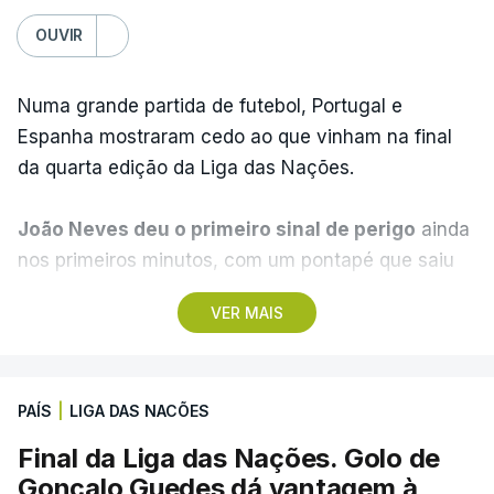
OUVIR
Numa grande partida de futebol, Portugal e
Espanha mostraram cedo ao que vinham na final
da quarta edição da Liga das Nações.
João Neves deu o primeiro sinal de perigo
ainda
nos primeiros minutos, com um pontapé que saiu
ao lado da baliza de Unai Simón e a Espanha
VER MAIS
acabou por pegar no jogo.
Pedri tentou o primeiro
golo da partida
, após uma arrancada de Nico
Williams que viu o médio do Barcelona à entrada
PAÍS
|
LIGA DAS NACÕES
da área.
O remate saiu fraco e ao lado
.
Final da Liga das Nações. Golo de
Aos 21 minutos, a Espanha chegou ao golo.
Gonçalo Guedes dá vantagem à