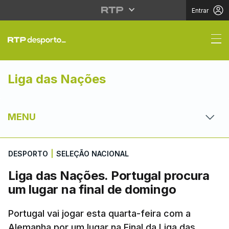
Entrar
Liga das Nações. Port
Liga das Nações
MENU
DESPORTO
|
SELEÇÃO NACIONAL
Liga das Nações. Portugal procura
um lugar na final de domingo
Portugal vai jogar esta quarta-feira com a
Alemanha por um lugar na Final da Liga das