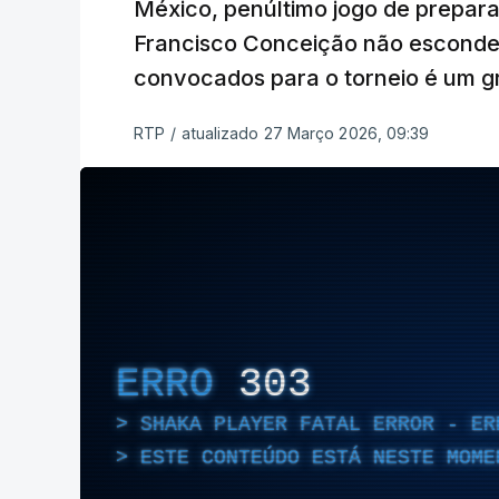
México, penúltimo jogo de prepa
Francisco Conceição não esconde qu
convocados para o torneio é um g
RTP
/
atualizado 27 Março 2026, 09:39
ERRO
303
SHAKA PLAYER FATAL ERROR - ER
ESTE CONTEÚDO ESTÁ NESTE MOME