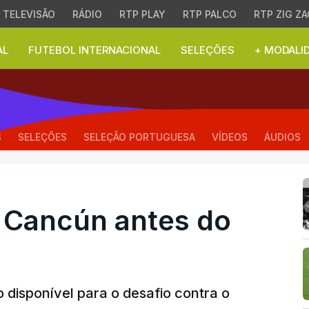
TELEVISÃO
RÁDIO
RTP PLAY
RTP PALCO
RTP ZIG ZA
AL
FUTEBOL INTERNACIONAL
SELEÇÕES
+ MODALI
Cancún antes do México
S
SELEÇÕES
SELEÇÃO PORTUGUESA
VÍDEOS
ÁUDIOS
m Cancún antes do
 disponível para o desafio contra o