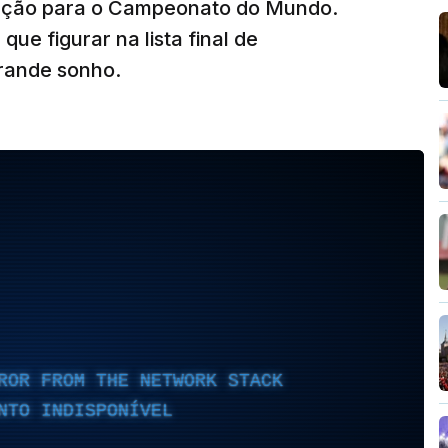
ração para o Campeonato do Mundo.
e figurar na lista final de
rande sonho.
ROR FROM THE NETWORK STACK
NTO INDISPONÍVEL