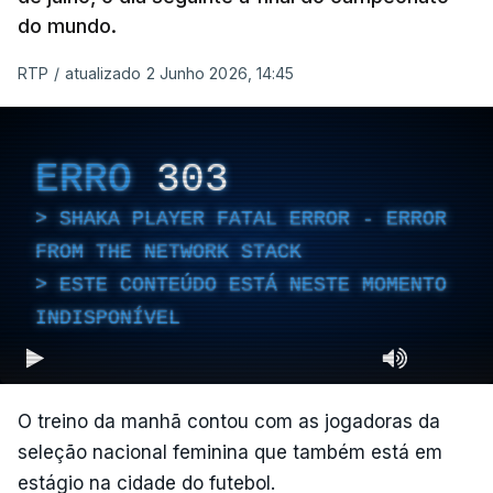
do mundo.
RTP
/
atualizado 2 Junho 2026, 14:45
ERRO
303
SHAKA PLAYER FATAL ERROR - ERROR
FROM THE NETWORK STACK
ESTE CONTEÚDO ESTÁ NESTE MOMENTO
INDISPONÍVEL
O treino da manhã contou com as jogadoras da
seleção nacional feminina que também está em
estágio na cidade do futebol.