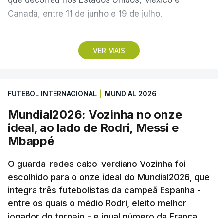
Canadá, entre 11 de junho e 19 de julho.
Lopes Cabral conquistou o prémio graças ao
VER MAIS
remate de pé direito que colocou a bola no ângulo
da baliza de Emiliano Martínez, aos 12 minutos do
prolongamento, no duelo frente à Argentina (2-3).
FUTEBOL INTERNACIONAL
|
MUNDIAL 2026
“Foi simplesmente surreal”, disse à FIFA o jogador
Mundial2026: Vozinha no onze
dos turcos do Trabzonspor, recordando o momento
ideal, ao lado de Rodri, Messi e
que fez Cabo Verde sonhar alto na sua primeira
Mbappé
participação numa fase final de um Mundial.
O guarda-redes cabo-verdiano Vozinha foi
escolhido para o onze ideal do Mundial2026, que
O ex-lateral do Benfica considerou que o galardão
integra três futebolistas da campeã Espanha -
“é um enorme orgulho e um reconhecimento que
entre os quais o médio Rodri, eleito melhor
qualquer jogador gostaria de ter”.
jogador do torneio - e igual número da França.