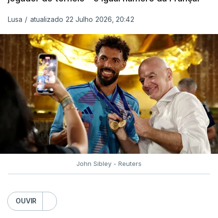
“Fico muito feliz pelo carinho de todas as pessoas
Lusa
/
atualizado 22 Julho 2026, 20:42
que elegeram o meu golo como o melhor da
competição”, afirmou o futebolista, de 23 anos.
À FIFA, o internacional cabo-verdiano, que nasceu
em Roterdão (Países Baixos), garantiu que o lance
não foi obra do acaso.
“Foi a segunda vez que marquei um golo daqueles.
(…) Não foi algo completamente novo para mim.
Mas marcar um golo daquela qualidade num palco
como um Campeonato do Mundo é especial. É um
John Sibley - Reuters
momento que fica para sempre na carreira”,
realçou.
OUVIR
O prémio de Lopes Cabral chega após a campanha