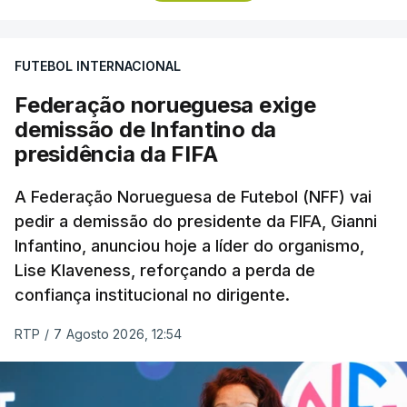
A conferência de imprensa servia de antevisão à
estreia na I Liga, no sábado, frente ao Estrela da
FUTEBOL INTERNACIONAL
Amadora, mas foi dominada pela atividade dos
‘leões’ no mercado de transferências, onde Borges
Federação norueguesa exige
vincou, mais do que uma vez, que o clube “tem
demissão de Infantino da
feito um trabalho excelente”.
presidência da FIFA
Questionado sobre se o elevado número de
A Federação Norueguesa de Futebol (NFF) vai
pedir a demissão do presidente da FIFA, Gianni
entradas e saídas confirmava que o Sporting
Infantino, anunciou hoje a líder do organismo,
estava a precisar de jogadores com vontade de
Lise Klaveness, reforçando a perda de
vencer pelo clube, como afirmou o presidente,
confiança institucional no dirigente.
Frederico Varandas, após a derrota na final da
Taça de Portugal, o transmontano recusou a ideia
RTP
/
7 Agosto 2026, 12:54
de “fim de ciclo”, mas admitiu que “tinham de
acontecer” mudanças, “até por vontade mútua” do
clube e dos jogadores.