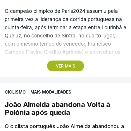
da FIFA, incluindo o Campeonato do Mundo, com a
nossa exigência tem de ser máxima”, advertiu Rui
venda de 20% do capital a investidores privados.
O campeão olímpico de Paris2024 assumiu pela
Borges.
primeira vez a liderança da corrida portuguesa na
A NFF já tinha contestado Infantino, denunciando
quinta-feira, após terminar a etapa entre Lourinhã e
(Com Lusa)
intervenções externas – como a de Donald Trump
Queluz, no concelho de Sintra, no quarto lugar,
no caso Balogun no Mundial2026 – e criticando
com o mesmo tempo do vencedor, Francisco
decisões consideradas politicamente motivadas,
Campos (Tavira-Crédito Agrícola) e aproveitar os
incluindo a criação e atribuição do Prémio da Paz
05.28 minutos perdidos pelo colega Julius
VER MAIS
ao presidente norte-americano.
Johansen, vencedor do prólogo, para envergar a
amarela.
(Com Lusa)
CICLISMO
|
MAIS MODALIDADES
Três anos depois da etapa que ligou Sines e Loulé,
com vitória de João Matias (Tavfer-Ovos
João Almeida abandona Volta à
Matinados-Mortágua), o pelotão volta a partir da
Polónia após queda
cidade do litoral alentejano, rumo a Albufeira, num
percurso com 180,4 quilómetros, que reúne três
O ciclista português João Almeida abandonou a