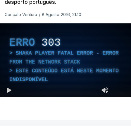
desporto português.
Gonçalo Ventura
/
8 Agosto 2016, 21:10
ERRO
303
SHAKA PLAYER FATAL ERROR - ERROR
FROM THE NETWORK STACK
ESTE CONTEÚDO ESTÁ NESTE MOMENTO
INDISPONÍVEL