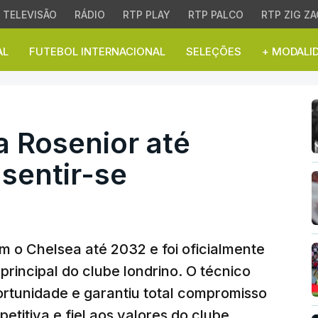
TELEVISÃO
RÁDIO
RTP PLAY
RTP PALCO
RTP ZIG ZA
AL
FUTEBOL INTERNACIONAL
SELEÇÕES
+ MODALI
 Rosenior até 2032 que 
a Rosenior até
sentir-se
m o Chelsea até 2032 e foi oficialmente
rincipal do clube londrino. O técnico
tunidade e garantiu total compromisso
titiva e fiel aos valores do clube.