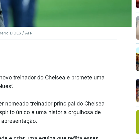
deric DIDES / AFP
o novo treinador do Chelsea e promete uma
lues’.
r nomeado treinador principal do Chelsea
pírito único e uma história orgulhosa de
a apresentação.
de e criar uma equipa que reflita esses