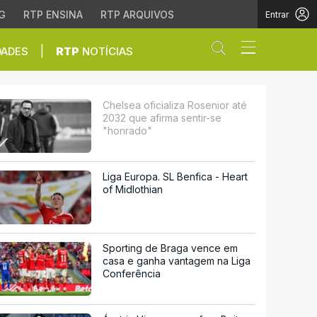
G
RTP ENSINA
RTP ARQUIVOS
Entrar
Abrir campo de
|
DADES
RTP
NOTÍCIAS
afirma sentir-se "honrad
Chelsea oficializa Rosenior até
2032 que afirma sentir-se
"honrado"
Liga Europa. SL Benfica - Heart
of Midlothian
Sporting de Braga vence em
casa e ganha vantagem na Liga
Conferência