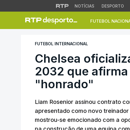
NOTÍCIAS
DESPORTO
FUTEBOL NACION
Chelsea oficializa
FUTEBOL INTERNACIONAL
Chelsea oficializ
2032 que afirma 
"honrado"
Liam Rosenior assinou contrato co
apresentado como novo treinador p
mostrou-se emocionado com a opor
na construção de uma equipa compe