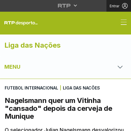
Entrar
Nagelsmann quer um V
Liga das Nações
MENU
FUTEBOL INTERNACIONAL
|
LIGA DAS NACÕES
Nagelsmann quer um Vitinha
"cansado" depois da cerveja de
Munique
O selecionador Julian Nagelsmann desvalorizou