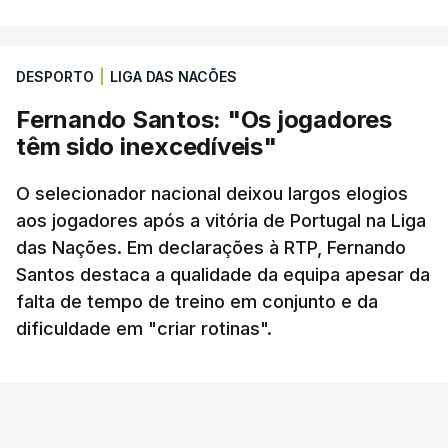
DESPORTO
|
LIGA DAS NACÕES
Nos minutos seguintes houve igualdade dentro do
Fernando Santos: "Os jogadores
campo mas
a Espanha saiu para o intervalo a
têm sido inexcedíveis"
ganhar. Contra-ataque venenoso que encontrou
Mikel Oyarzabal. O avançado da Real Sociedad
O selecionador nacional deixou largos elogios
só teve de tirar a bola do alcance de Diogo
aos jogadores após a vitória de Portugal na Liga
Costa
e a Espanha voltou a festejar.
das Nações. Em declarações à RTP, Fernando
Santos destaca a qualidade da equipa apesar da
Nos segundos 45 minutos,
Roberto Martínez
falta de tempo de treino em conjunto e da
chamou Rúben Neves e Nélson Semedo ao jogo,
dificuldade em "criar rotinas".
para os lugares de Francisco Conceição e João
Neves
, e Bruno Fernandes fez imediatamente o
empate.
RTP
/
9 Junho 2019, 22:45