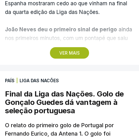
Espanha mostraram cedo ao que vinham na final
da quarta edição da Liga das Nações.
João Neves deu o primeiro sinal de perigo
ainda
nos primeiros minutos, com um pontapé que saiu
ao lado da baliza de Unai Simón e a Espanha
VER MAIS
acabou por pegar no jogo.
Pedri tentou o primeiro
golo da partida
, após uma arrancada de Nico
Williams que viu o médio do Barcelona à entrada
PAÍS
|
LIGA DAS NACÕES
da área.
O remate saiu fraco e ao lado
.
Final da Liga das Nações. Golo de
Aos 21 minutos, a Espanha chegou ao golo.
Gonçalo Guedes dá vantagem à
Portugal deixou-se distrair na defesa, João
seleção portuguesa
Neves cortou mal a bola e Zubimendi com muita
calma só teve de encostar.
O relato do primeiro golo de Portugal por
No entanto, a festa
Fernando Eurico, da Antena 1. O golo foi
espanhola pouco durou.
Nuno Mendes,