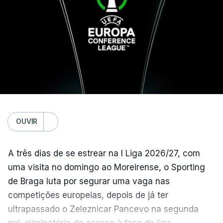
segunda mão está marcada para 13 de agosto, em
Edimburgo.
Na fase de liga da Liga Europa já está o Torreense,
único representante português com entrada direta,
graças à conquista da Taça de Portugal.
(Com Lusa)
OUVIR
A três dias de se estrear na I Liga 2026/27, com
uma visita no domingo ao Moreirense, o Sporting
de Braga luta por segurar uma vaga nas
competições europeias, depois de já ter
ultrapassado o Zeleznicar Pancevo na segunda
pré-eliminatória de acesso à fase de liga.