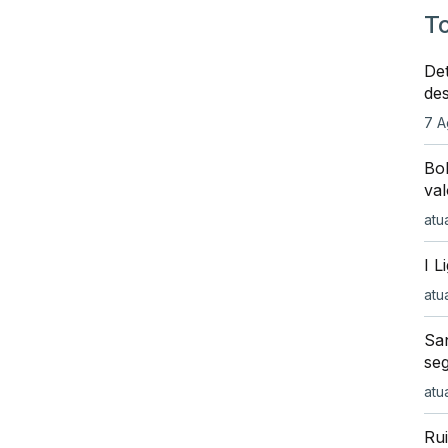
To
De
de
7 A
Bo
val
atu
I L
atu
San
se
atu
Ru