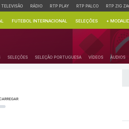
TELEVISÃO
RÁDIO
RTP PLAY
RTP PALCO
RTP ZIG ZA
AL
FUTEBOL INTERNACIONAL
SELEÇÕES
+ MODALI
ial 2022 - Campeonato
S
SELEÇÕES
SELEÇÃO PORTUGUESA
VÍDEOS
ÁUDIOS
 CARREGAR