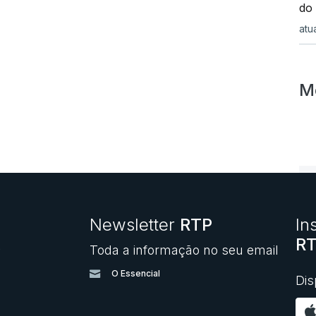
do
atu
M
Newsletter
RTP
In
RT
Toda a informação no seu email
O
O Essencial
Dis