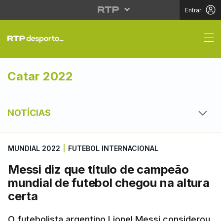
Entrar
Mundial 2022 | Notícia
Catar 2022
NOTÍCIAS
MUNDIAL 2022
|
FUTEBOL INTERNACIONAL
Messi diz que título de campeão
mundial de futebol chegou na altura
certa
O futebolista argentino Lionel Messi considerou