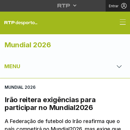
Entrar
Irão reitera exigência
Mundial 2026
MENU
MUNDIAL 2026
Irão reitera exigências para
participar no Mundial2026
A Federação de futebol do Irão reafirma que o
país competirá no Mundial2026, mas exige que