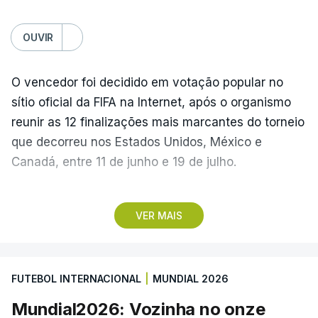
OUVIR
O vencedor foi decidido em votação popular no
sítio oficial da FIFA na Internet, após o organismo
reunir as 12 finalizações mais marcantes do torneio
que decorreu nos Estados Unidos, México e
Canadá, entre 11 de junho e 19 de julho.
Lopes Cabral conquistou o prémio graças ao
VER MAIS
remate de pé direito que colocou a bola no ângulo
da baliza de Emiliano Martínez, aos 12 minutos do
prolongamento, no duelo frente à Argentina (2-3).
FUTEBOL INTERNACIONAL
|
MUNDIAL 2026
“Foi simplesmente surreal”, disse à FIFA o jogador
Mundial2026: Vozinha no onze