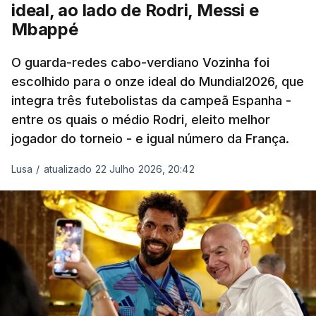
dos turcos do Trabzonspor, recordando o momento
ideal, ao lado de Rodri, Messi e
que fez Cabo Verde sonhar alto na sua primeira
Mbappé
participação numa fase final de um Mundial.
O guarda-redes cabo-verdiano Vozinha foi
escolhido para o onze ideal do Mundial2026, que
O ex-lateral do Benfica considerou que o galardão
integra três futebolistas da campeã Espanha -
“é um enorme orgulho e um reconhecimento que
entre os quais o médio Rodri, eleito melhor
qualquer jogador gostaria de ter”.
jogador do torneio - e igual número da França.
“Fico muito feliz pelo carinho de todas as pessoas
Lusa
/
atualizado 22 Julho 2026, 20:42
que elegeram o meu golo como o melhor da
competição”, afirmou o futebolista, de 23 anos.
À FIFA, o internacional cabo-verdiano, que nasceu
em Roterdão (Países Baixos), garantiu que o lance
não foi obra do acaso.