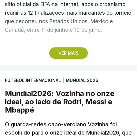
sítio oficial da FIFA na Internet, após o organismo
reunir as 12 finalizações mais marcantes do torneio
que decorreu nos Estados Unidos, México e
Canadá, entre 11 de junho e 19 de julho.
Lopes Cabral conquistou o prémio graças ao
VER MAIS
remate de pé direito que colocou a bola no ângulo
da baliza de Emiliano Martínez, aos 12 minutos do
prolongamento, no duelo frente à Argentina (2-3).
FUTEBOL INTERNACIONAL
|
MUNDIAL 2026
“Foi simplesmente surreal”, disse à FIFA o jogador
Mundial2026: Vozinha no onze
dos turcos do Trabzonspor, recordando o momento
ideal, ao lado de Rodri, Messi e
que fez Cabo Verde sonhar alto na sua primeira
Mbappé
participação numa fase final de um Mundial.
O guarda-redes cabo-verdiano Vozinha foi
escolhido para o onze ideal do Mundial2026, que
O ex-lateral do Benfica considerou que o galardão