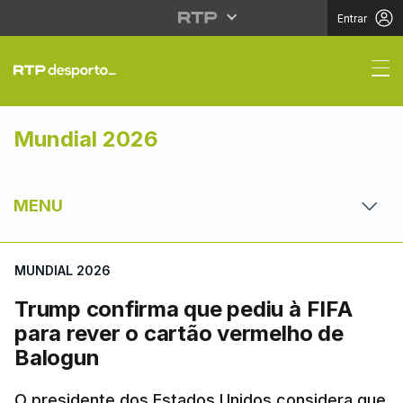
Entrar
Trump confirma que pe
Mundial 2026
MENU
MUNDIAL 2026
Trump confirma que pediu à FIFA
para rever o cartão vermelho de
Balogun
O presidente dos Estados Unidos considera que