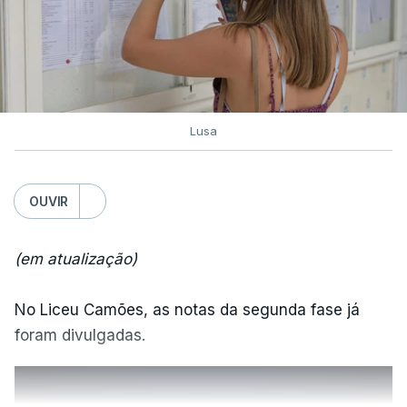
Superior.
O Ministério da Educação recorda que as
Instituições de Ensino Superior puderam
acrescentar aos elencos de provas de ingresso
previamente definidos dois elencos alternativos,
Lusa
cada um constituído por uma única prova de
ingresso.
OUVIR
"Esta decisão do Governo retomou, assim, a regra
que vigorou até 2024 (entre uma e três provas de
(em atualização)
ingresso), dando às IES maior autonomia na
fixação das condições de acesso", salienta o
No Liceu Camões, as notas da segunda fase já
ministério.
foram divulgadas.
De acordo com o IES, do universo dos 1.519 pares
instituição/curso que podiam fixar elencos com