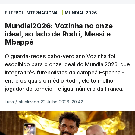
prolongamento, no duelo frente à Argentina (2-3).
FUTEBOL INTERNACIONAL
|
MUNDIAL 2026
“Foi simplesmente surreal”, disse à FIFA o jogador
Mundial2026: Vozinha no onze
dos turcos do Trabzonspor, recordando o momento
ideal, ao lado de Rodri, Messi e
que fez Cabo Verde sonhar alto na sua primeira
Mbappé
participação numa fase final de um Mundial.
O guarda-redes cabo-verdiano Vozinha foi
escolhido para o onze ideal do Mundial2026, que
O ex-lateral do Benfica considerou que o galardão
integra três futebolistas da campeã Espanha -
“é um enorme orgulho e um reconhecimento que
entre os quais o médio Rodri, eleito melhor
qualquer jogador gostaria de ter”.
jogador do torneio - e igual número da França.
“Fico muito feliz pelo carinho de todas as pessoas
Lusa
/
atualizado 22 Julho 2026, 20:42
que elegeram o meu golo como o melhor da
competição”, afirmou o futebolista, de 23 anos.
À FIFA, o internacional cabo-verdiano, que nasceu