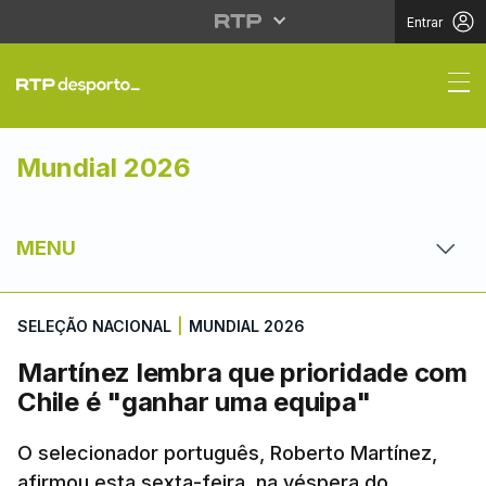
Entrar
Martínez lembra que p
Mundial 2026
MENU
SELEÇÃO NACIONAL
|
MUNDIAL 2026
Martínez lembra que prioridade com
Chile é "ganhar uma equipa"
O selecionador português, Roberto Martínez,
afirmou esta sexta-feira, na véspera do