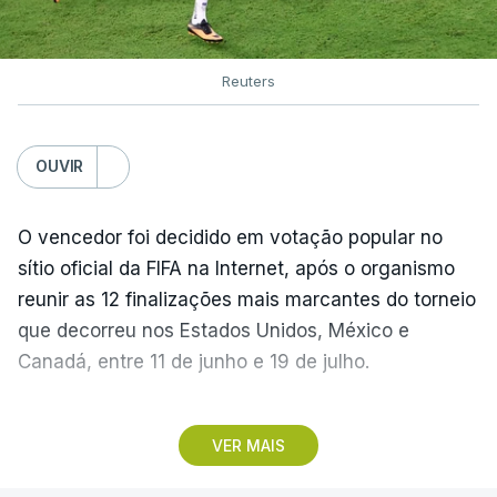
Reuters
OUVIR
O vencedor foi decidido em votação popular no
sítio oficial da FIFA na Internet, após o organismo
reunir as 12 finalizações mais marcantes do torneio
que decorreu nos Estados Unidos, México e
Canadá, entre 11 de junho e 19 de julho.
Lopes Cabral conquistou o prémio graças ao
VER MAIS
remate de pé direito que colocou a bola no ângulo
da baliza de Emiliano Martínez, aos 12 minutos do