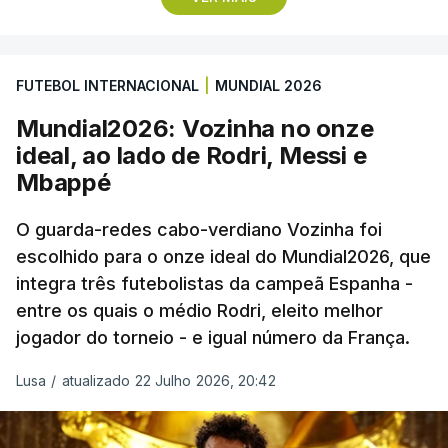
remate de pé direito que colocou a bola no ângulo
da baliza de Emiliano Martínez, aos 12 minutos do
prolongamento, no duelo frente à Argentina (2-3).
FUTEBOL INTERNACIONAL
|
MUNDIAL 2026
“Foi simplesmente surreal”, disse à FIFA o jogador
Mundial2026: Vozinha no onze
dos turcos do Trabzonspor, recordando o momento
ideal, ao lado de Rodri, Messi e
que fez Cabo Verde sonhar alto na sua primeira
Mbappé
participação numa fase final de um Mundial.
O guarda-redes cabo-verdiano Vozinha foi
escolhido para o onze ideal do Mundial2026, que
O ex-lateral do Benfica considerou que o galardão
integra três futebolistas da campeã Espanha -
“é um enorme orgulho e um reconhecimento que
entre os quais o médio Rodri, eleito melhor
qualquer jogador gostaria de ter”.
jogador do torneio - e igual número da França.
“Fico muito feliz pelo carinho de todas as pessoas
Lusa
/
atualizado 22 Julho 2026, 20:42
que elegeram o meu golo como o melhor da
competição”, afirmou o futebolista, de 23 anos.