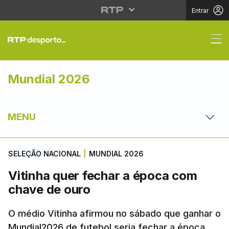
Entrar
Vitinha quer fechar a
Mundial 2026
MENU
SELEÇÃO NACIONAL
|
MUNDIAL 2026
Vitinha quer fechar a época com
chave de ouro
O médio Vitinha afirmou no sábado que ganhar o
Mundial2026 de futebol seria fechar a época