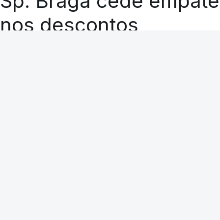
Sp. Braga cede empate
nos descontos
RTP
A CARREGAR