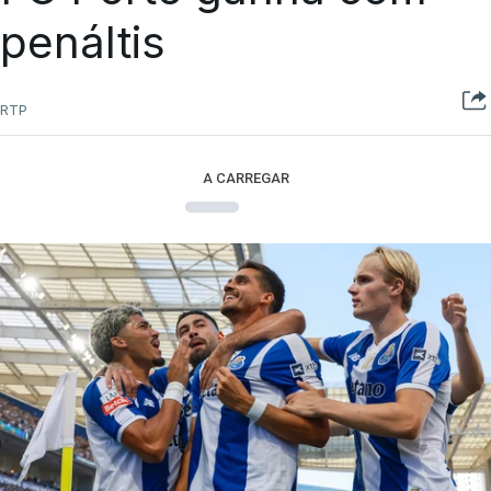
penáltis
RTP
A CARREGAR