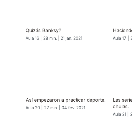
Quizás Banksy?
Haciend
Aula 16 |
28 min. |
21 jan. 2021
Aula 17 |
524866
Así empezaron a practicar deporte.
Las seri
chulas.
Aula 20 |
27 min. |
04 fev. 2021
Aula 21 |