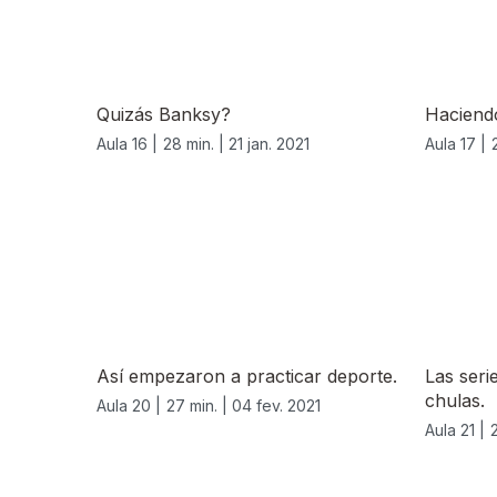
Quizás Banksy?
Haciend
Aula 16 |
28 min. |
21 jan. 2021
Aula 17 |
524866
Así empezaron a practicar deporte.
Las seri
chulas.
Aula 20 |
27 min. |
04 fev. 2021
Aula 21 |