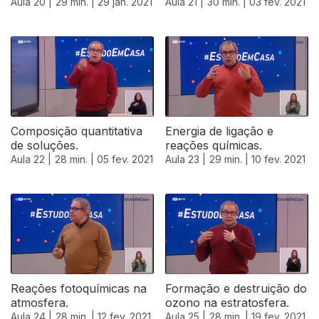
Aula 20 |
29 min. |
29 jan. 2021
Aula 21 |
30 min. |
03 fev. 2021
523095
Composição quantitativa
Energia de ligação e
de soluções.
reações químicas.
Aula 22 |
28 min. |
05 fev. 2021
Aula 23 |
29 min. |
10 fev. 2021
Reações fotoquímicas na
Formação e destruição do
atmosfera.
ozono na estratosfera.
Aula 24 |
28 min. |
12 fev. 2021
Aula 25 |
28 min. |
19 fev. 2021