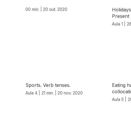
00 min. |
20 out. 2020
Holidays
Present
Aula 1 |
28
Sports. Verb tenses.
Eating h
collocat
Aula 4 |
21 min. |
20 nov. 2020
Aula 5 |
2
515466