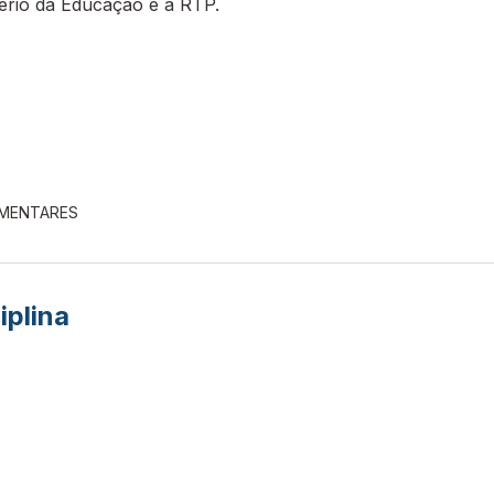
tério da Educação e a RTP.
EMENTARES
iplina