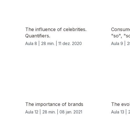
The influence of celebrities.
Consumer
Quantifiers.
"so", "s
Aula 8 |
28 min. |
11 dez. 2020
Aula 9 |
2
The importance of brands
The evol
Aula 12 |
28 min. |
08 jan. 2021
Aula 13 |