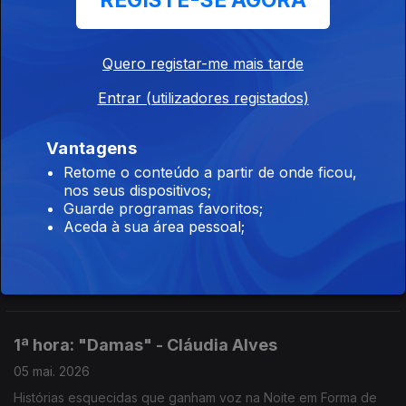
REGISTE-SE AGORA
"As Mulheres no Jazz em Portugal" - Márcia
Lessa e Marta Hugon
Quero registar-me mais tarde
06 mai. 2026
Entrar (utilizadores registados)
Exposição «As Mulheres no Jazz em Portugal», de Márcia
Lessa, inaugura a 30 abril no Centro Cultural Raiano
Convidadas de hoje: Márcia Lessa e Marta Hugon.
Vantagens
Retome o conteúdo a partir de onde ficou,
2ª hora: Évora - Plasencia: No Caminho da
nos seus dispositivos;
Mensagem
Guarde programas favoritos;
Aceda à sua área pessoal;
05 mai. 2026
Um espetáculo que cruza fronteiras e une culturas.
Na Noite em Forma de Assim... Jorge Afonso conversou com
Ana Telles, João Nascimento e Pedro Moreira.
1ª hora: "Damas" - Cláudia Alves
05 mai. 2026
Histórias esquecidas que ganham voz na Noite em Forma de