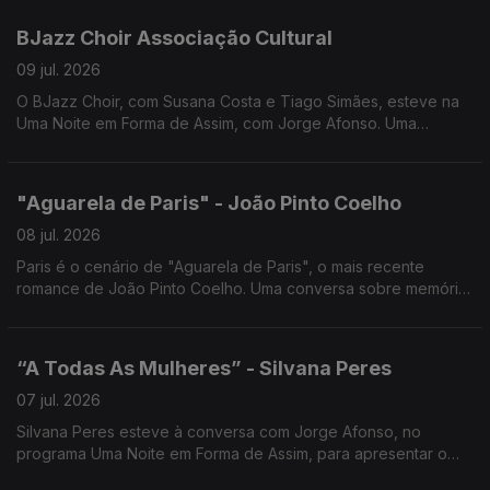
BJazz Choir Associação Cultural
09 jul. 2026
O BJazz Choir, com Susana Costa e Tiago Simães, esteve na
Uma Noite em Forma de Assim, com Jorge Afonso. Uma
conversa sobre música, vozes e o universo coral, num
encontro cheio de talento e inspiração.
"Aguarela de Paris" - João Pinto Coelho
08 jul. 2026
Paris é o cenário de "Aguarela de Paris", o mais recente
romance de João Pinto Coelho. Uma conversa sobre memória,
amor, História e os lugares que nos transformam, em Uma Noite
em Forma de Assim... com Jorge Afonso.
“A Todas As Mulheres” - Silvana Peres
07 jul. 2026
Silvana Peres esteve à conversa com Jorge Afonso, no
programa Uma Noite em Forma de Assim, para apresentar o
seu mais recente trabalho.