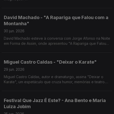
Hoje, a diretora Ana Paula Correia esteve à conversa com
Jorge Afonso na Noite em Forma de Assim.
David Machado - "A Rapariga que Falou com a
Montanha"
30 jun. 2026
David Machado esteve à conversa com Jorge Afonso na Noite
em Forma de Assim, onde apresentou "A Rapariga que Falou
com a Montanha", o novo livro que encerra a Trilogia do
Furacão.
Miguel Castro Caldas - "Deixar o Karate"
29 jun. 2026
Miguel Castro Caldas, autor e dramaturgo, assina "Deixar o
Karate", um espetáculo que cruza humor, memórias e teatro.
Está em cena no São Luiz Teatro Municipal até 5 de julho.
Festival Que Jazz É Este? - Ana Bento e Maria
Luiza Jobim
25 jun. 2026