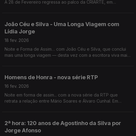
A 28 de Fevereiro regressa ao palco da CRIARTE, em
Carcavelos.
João Céu e Silva - Uma Longa Viagem com
Lídia Jorge
18 fev. 2026
Noite e Forma de Assim… com João Céu e Silva, que conclui
mais uma longa viagem — desta vez com a escritora viva mais
importante da literatura portuguesa: Uma Longa Viagem com
Lídia Jorge.
Homens de Honra - nova série RTP
16 fev. 2026
Noite em forma de assim... com a nova série da RTP que
retrata a relação entre Mário Soares e Álvaro Cunhal. Em
estúdio o realizador Sérgio Graciano e os actores Tonan Quito
e Alexandre Carvalho.
2ª hora: 120 anos de Agostinho da Silva por
Jorge Afonso