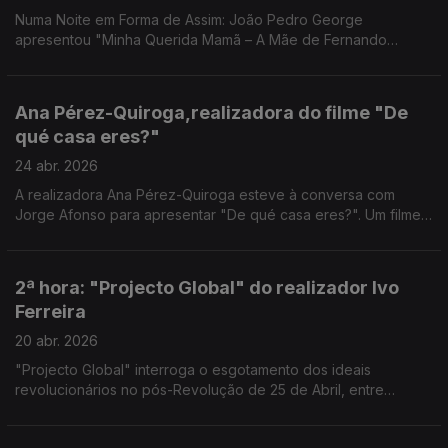
Numa Noite em Forma de Assim: João Pedro George
apresentou "Minha Querida Mamã – A Mãe de Fernando
Pessoa". Uma nova leitura sobre Fernando Pessoa.
Ana Pérez-Quiroga,realizadora do filme "De
qué casa eres?"
24 abr. 2026
A realizadora Ana Pérez-Quiroga esteve à conversa com
Jorge Afonso para apresentar "De qué casa eres?". Um filme
sobre memória, identidade e pertença - uma conversa à
medida de uma noite em forma de assim.
2ª hora: "Projecto Global" do realizador Ivo
Ferreira
20 abr. 2026
"Projecto Global" interroga o esgotamento dos ideais
revolucionários no pós-Revolução de 25 de Abril, entre
fragmentação política e violência.