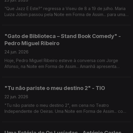
“Que Jazz É Este?” regressa a Viseu de 8 a 19 de julho. Maria
Luiza Jobim passou pela Noite em Forma de Assim... para uma
conversa com Jorge Afonso.
"Gato de Biblioteca – Stand Book Comedy" -
Pedro Miguel Ribeiro
24 jun. 2026
Hoje, Pedro Miguel Ribeiro esteve à conversa com Jorge
Afonso, na Noite em Forma de Assim... Amanhã apresenta
"Gato de Biblioteca - Stand Book Comedy" no Café-Teatro da
Comuna.
"Tu não pariste o meu destino 2" - TIO
22 jun. 2026
"Tu não pariste o meu destino 2", em cena no Teatro
Independente de Oeiras. Uma Noite em Forma de Assim... com
Jorge Afonso, Carlos d'Almeida Ribeiro, Regina Sampaio e
Deolinda Patrício.
Uma Estória de Os Lusíadas - António Carlos