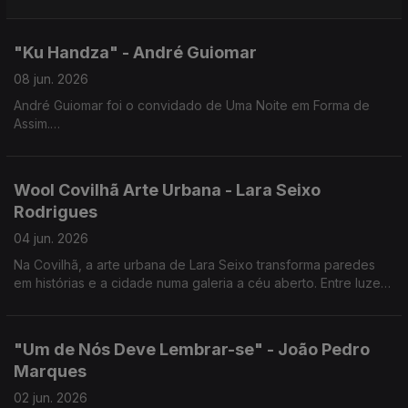
"Ku Handza" - André Guiomar
08 jun. 2026
André Guiomar foi o convidado de Uma Noite em Forma de
Assim.
Uma conversa sobre cinema e sobre "Ku Handza", a sua mais
recente longa-metragem, que estreia a 25 de junho nas salas
de cinema.
Wool Covilhã Arte Urbana - Lara Seixo
Rodrigues
04 jun. 2026
Na Covilhã, a arte urbana de Lara Seixo transforma paredes
em histórias e a cidade numa galeria a céu aberto. Entre luzes,
cores e emoções, cada obra convida a olhar a cidade de uma
forma diferente.
"Um de Nós Deve Lembrar-se" - João Pedro
Marques
02 jun. 2026