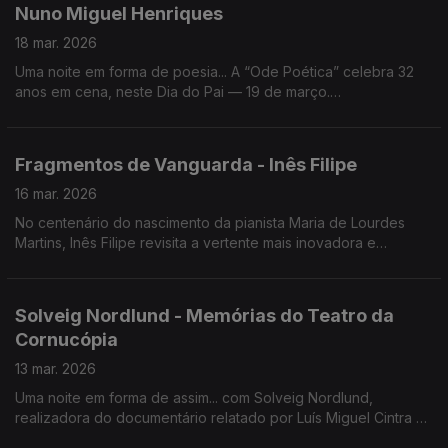
Nuno Miguel Henriques
18 mar. 2026
Uma noite em forma de poesia... A “Ode Poética” celebra 32
anos em cena, neste Dia do Pai — 19 de março.
Hoje, celebrámos com o seu criador, Nuno Miguel Henriques,
o homem com o sorriso na voz.
Fragmentos de Vanguarda - Inês Filipe
16 mar. 2026
No centenário do nascimento da pianista Maria de Lourdes
Martins, Inês Filipe revisita a vertente mais inovadora e
experimental da obra da pianista no CD-Fragmentos de
Vanguarda.
Solveig Nordlund - Memórias do Teatro da
Cornucópia
13 mar. 2026
Uma noite em forma de assim... com Solveig Nordlund,
realizadora do documentário relatado por Luís Miguel Cintra e
Cristina Reis.