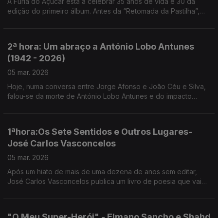
A Fúria do Açúcar está a celebrar 35 anos de vida e 30 da
edição do primeiro álbum. Antes da “Retomada da Pastilha”,
João Melo e Ruca Rebordão estiveram em mais Uma noite em
forma de assim... com Jorge Afonso.
2ª hora: Um abraço a António Lobo Antunes
(1942 - 2026)
05 mar. 2026
Hoje, numa conversa entre Jorge Afonso e João Céu e Silva,
falou-se da morte de António Lobo Antunes e do impacto
profundo que deixa na literatura portuguesa.
1ªhora:Os Sete Sentidos e Outros Lugares-
José Carlos Vasconcelos
05 mar. 2026
Após um hiato de mais de uma dezena de anos sem editar,
José Carlos Vasconcelos publica um livro de poesia que vai
surpreender os leitores - “Os Sete Sentidos e Outros Lugares”
.
"O Meu Super-Herói" - Elmano Sancho e Shahd