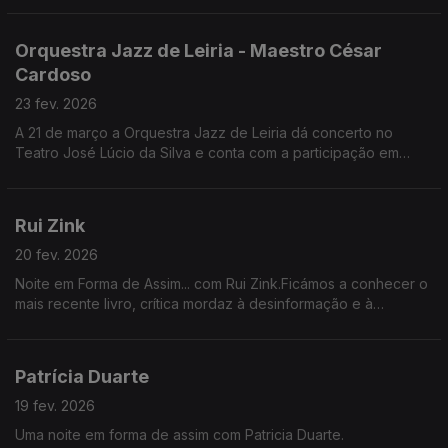
Mafalda Lemos.
Orquestra Jazz de Leiria - Maestro César
Cardoso
23 fev. 2026
A 21 de março a Orquestra Jazz de Leiria dá concerto no
Teatro José Lúcio da Silva e conta com a participação em
palco de Paulo de Carvalho, Tatanka, Samuel Úria e Kiko
Pereira.
Rui Zink
20 fev. 2026
Noite em Forma de Assim... com Rui Zink.Ficámos a conhecer o
mais recente livro, crítica mordaz à desinformação e à
tentação da justiça popular - "Olga Salva o Mundo".
Patrícia Duarte
19 fev. 2026
Uma noite em forma de assim com Patricia Duarte.