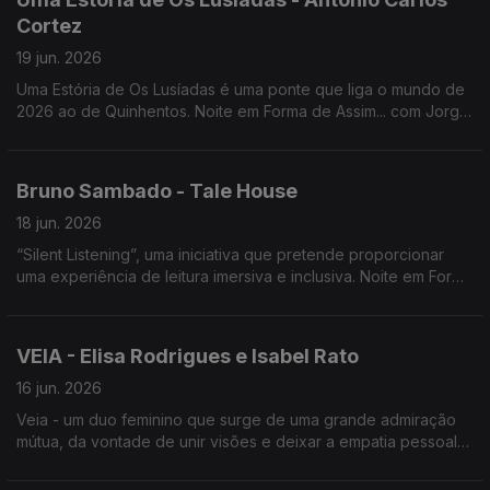
Cortez
19 jun. 2026
Uma Estória de Os Lusíadas é uma ponte que liga o mundo de
2026 ao de Quinhentos. Noite em Forma de Assim... com Jorge
Afonso e António Carlos Cortez.
Bruno Sambado - Tale House
18 jun. 2026
“Silent Listening”, uma iniciativa que pretende proporcionar
uma experiência de leitura imersiva e inclusiva. Noite em Forma
de Assim... com Bruno Sambado e Jorge Afonso.
VEIA - Elisa Rodrigues e Isabel Rato
16 jun. 2026
Veia - um duo feminino que surge de uma grande admiração
mútua, da vontade de unir visões e deixar a empatia pessoal
transbordar para o domínio da música em mais Uma Noite em
Forma de Assim... com Jorge Afonso.