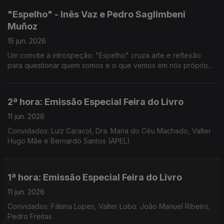
"Espelho" - Inês Vaz e Pedro Saglimbeni
Muñoz
15 jun. 2026
Um convite à introspeção: "Espelho" cruza arte e reflexão
para questionar quem somos e o que vemos em nós próprios.
Noite em Forma de Assim... com Jorge Afonso.
2ª hora: Emissão Especial Feira do Livro
11 jun. 2026
Convidados: Luiz Caracol, Dra. Maria do Céu Machado, Valter
Hugo Mãe e Bernardo Santos (APEL).
1ª hora: Emissão Especial Feira do Livro
11 jun. 2026
Convidados: Fátima Lopes, Valter Lobo. João Manuel Ribeiro,
Pedro Freitas