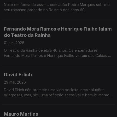
Noite em forma de assim... com João Pedro Marques sobre o
seu romance passado no Restelo dos anos 60.
Fernando Mora Ramos e Henrique Fialho falam
do Teatro da Rainha
01 jun. 2026
O Teatro da Rainha celebra 40 anos. Os encenadores
Fernando Mora Ramos e Henrique Fialho vieram das Caldas da
Rainha para conversar com Jorge Afonso.
David Erlich
29 mai. 2026
David Elrich não promete uma vida perfeita, nem soluções
milagrosas, mas, sim, uma reflexão acessível e bem-humorada
sobre quem somos e como podemos viver com mais lucidez e
mais humanidade.
Mauro Martins