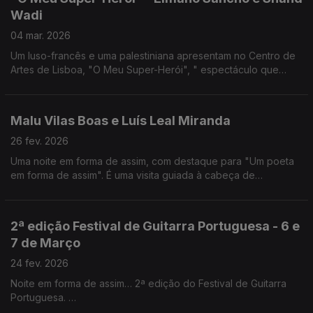
Wadi
04 mar. 2026
Um luso-francês e uma palestiniana apresentam no Centro de
Artes de Lisboa, "O Meu Super-Herói", " espectáculo que
cruza teatro e poesia, história pessoal e memória colectiva”.
Malu Vilas Boas e Luís Leal Miranda
26 fev. 2026
Uma noite em forma de assim, com destaque para "Um poeta
em forma de assim". É uma visita guiada à cabeça de
Alexandre O'Neill que Malu Vilas Boas apresenta no Teatro
Carlos Alberto, Porto, de 5 a 8 de Março.
2ª edição Festival de Guitarra Portuguesa - 6 e
7 de Março
24 fev. 2026
Noite em forma de assim… 2ª edição do Festival de Guitarra
Portuguesa.
Convidados: director artístico Pedro de Castro e a guitarrista