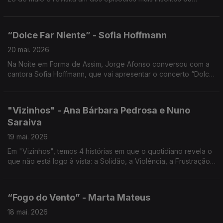
história portuguesa... Noite em forma de assim com Jorge
Afonso.
“Dolce Far Niente” - Sofia Hoffmann
20 mai. 2026
Na Noite em Forma de Assim, Jorge Afonso conversou com a
cantora Sofia Hoffmann, que vai apresentar o concerto “Dolce
Far Niente” no Cinema São Jorge, no próximo dia 27 de maio
de 2026, às 21h30.
"Vizinhos" - Ana Bárbara Pedrosa e Nuno
Saraiva
19 mai. 2026
Em "Vizinhos", temos 4 histórias em que o quotidiano revela o
que não está logo à vista: a Solidão, a Violência, a Frustração,
a Necessidade de Pertença, Noite em forma de assim... com
Jorge Afonso.
“Fogo do Vento” - Marta Mateus
18 mai. 2026