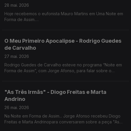
28 mai. 2026
Hoje recebemos o eufonista Mauro Martins em Uma Noite em
Forma de Assim.
Uma conversa entre música, percurso e inspiração, com um
dos grandes nomes do eufónio em Portugal.
O Meu Primeiro Apocalipse - Rodrigo Guedes
de Carvalho
27 mai. 2026
Rodrigo Guedes de Carvalho esteve no programa “Noite em
Forma de Assim”, com Jorge Afonso, para falar sobre o
romance O Meu Primeiro Apocalipse. O livro foi lançado pela
Publicações Dom Quixote em 2026.
"As Três Irmãs" - Diogo Freitas e Marta
Andrino
26 mai. 2026
Na Noite em Forma de Assim... Jorge Afonso recebeu Diogo
Freitas e Marta Andrinopara conversarem sobre a peça "As
Três Irmãs".