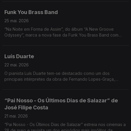
Funk You Brass Band
25 mai. 2026
“Na Noite em Forma de Assim”, do álbum “A New Groove
Odyssey”, marca a nova fase da Funk You Brass Band com
temas originais.
Luís Duarte
22 mai. 2026
O pianista Luís Duarte tem-se destacado como um dos
principais intérpretes da obra de Fernando Lopes-Graça,
especialmente no repertório para piano solo. Noite em Forma
de Assim... com Jorge Afonso.
“Pai Nosso - Os Últimos Dias de Salazar” de
José Filipe Costa
21 mai. 2026
“Pai Nosso - Os Últimos Dias de Salazar” estreia nos cinemas a
28 de maio e revisita um dos episódios mais insólitos da