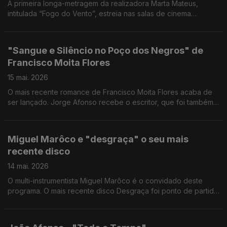
A primeira longa-metragem da realizadora Marta Mateus,
intitulada “Fogo do Vento”, estreia nas salas de cinema
portuguesas no próximo dia 21 de maio.
"Sangue e Silêncio no Poço dos Negros" de
Francisco Moita Flores
15 mai. 2026
O mais recente romance de Francisco Moita Flores acaba de
ser lançado. Jorge Afonso recebe o escritor, que foi também
inspetor da Polícia Judiciária, investigador e autarca, entre
outras funções.
Miguel Marôco e "desgraça" o seu mais
recente disco
14 mai. 2026
O multi-instrumentista Miguel Marôco é o convidado deste
programa. O mais recente disco Desgraça foi ponto de partida
para uma boa conversa.