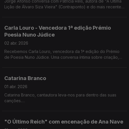
Jorge Afonso conversa com Patrícia Reis, autora de "A Última
Lição de Álvaro Siza Vieira" (Contraponto) e do mais recente
romance "O Lugar da Incerteza" (Companhia das Letras).
Carla Louro - Vencedora 1ª edição Prémio
Poesia Nuno Júdice
02 abr. 2026
Recebemos Carla Louro, vencedora da 1ª edição do Prémio
de Poesia Nuno Júdice. Uma conversa íntima sobre criação,
linguagem e o lugar da poesia nos dias de hoje.
Catarina Branco
01 abr. 2026
Catarina Branco, cantautora leva-nos para dentro das suas
canções.
Na Noite em Forma de Assim, a música acontece sem pressa —
crua, próxima e verdadeira.
Um encontro onde cada verso respira e cada silêncio também
"O Último Reich" com encenação de Ana Nave
canta.