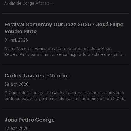
Assim de Jorge Afonso.
"Damas", de Cláudia Alves, revisita o papel das enfermeiras
portuguesas na Primeira Guerra Mundial .
Festival Somersby Out Jazz 2026 - José Filipe
Rebelo Pinto
01 mai. 2026
Numa Noite em Forma de Assim, recebemos José Filipe
Rebelo Pinto para uma conversa inspiradora sobre o espírito
do Festival Somersby Out Jazz 2026. Se perdeu a conversa,
ainda vai a tempo de entrar no ritmo.
Carlos Tavares e Vitorino
28 abr. 2026
O Canto dos Poetas, de Carlos Tavares, traz-nos um universo
onde as palavras ganham melodia. Lançado em abril de 2026,
este trabalho mergulha na poesia cantada com temas como
“Litoral” e “Sabíamos do Mar”.
João Pedro George
27 abr. 2026