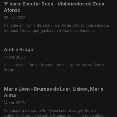
1ª hora: Escutar Zeca - Violoncelos de Zeca
Afonso
20 abr. 2026
Na noite em forma de assim... de Jorge Afonso com a música
de José Afonso que ganha nova vida no violoncelo.
André Braga
17 abr. 2026
Uma noite em forma de assim...com Jorge Afonso e André
Braga.
Em destaque, “Sem Perdão - nada é tão letal como a sede de
vingança”, um mergulho nos limites da justiça, da dor e das
escolhas que ficam para sempre.
Maria Léon - Brumas do Luar, Lisboa, Mar e
Alma
14 abr. 2026
Na véspera do concerto, Maria León e Jorge Afonso
estiveram à conversa sobre Brumas do Luar, o novo álbum que