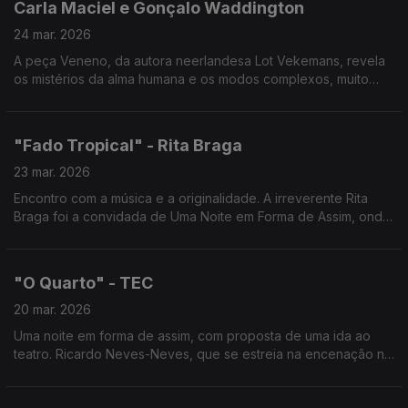
Carla Maciel e Gonçalo Waddington
24 mar. 2026
A peça Veneno, da autora neerlandesa Lot Vekemans, revela
os mistérios da alma humana e os modos complexos, muito
diversos, como cada pessoa procura manter a esperança ao
lidar com os revezes da vida.
"Fado Tropical" - Rita Braga
23 mar. 2026
Encontro com a música e a originalidade. A irreverente Rita
Braga foi a convidada de Uma Noite em Forma de Assim, onde
levou o seu inconfundível "Fado Tropical" a uma conversa
intimista cheia de canções e histórias.
"O Quarto" - TEC
20 mar. 2026
Uma noite em forma de assim, com proposta de uma ida ao
teatro. Ricardo Neves-Neves, que se estreia na encenação no
Teatro Experimental de Cascais e Miguel Graça, tradutor desta
peça de Harold Pinter.