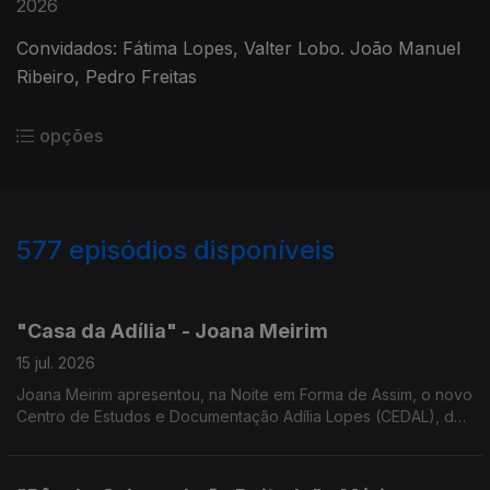
2026
Convidados: Fátima Lopes, Valter Lobo. João Manuel
Ribeiro, Pedro Freitas
opções
577
episódios disponíveis
939573
933787
929546
923776
918522
913392
908736
901090
"Casa da Adília" - Joana Meirim
15 jul. 2026
Joana Meirim apresentou, na Noite em Forma de Assim, o novo
Centro de Estudos e Documentação Adília Lopes (CEDAL), da
NOVA FCSH, dedicado à obra da poetisa.