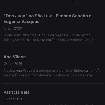
Maria apresenta ao vivo amanhã, 15 de abril, às 21h30, no
Coliseu dos Recreios.
"Don Juan" no São Luiz - Elmano Sancho e
Eugénia Vasques
13 abr. 2026
O que é um mito hoje? Don Juan regressa - o que ainda
sobrevive? Mais uma Noite em Forma de Assim com Jorge
Afonso, Elmano Sancho e Eugénia Vasques.
Ana Vilaça
10 abr. 2026
A actriz Ana Vilaça é a protagonista do filme "Entroncamento",
realizado por Pedro Cabeleira. E esteve à conversa com
Jorge Afonso sobre essa experiência.
Patrícia Reis
08 abr. 2026