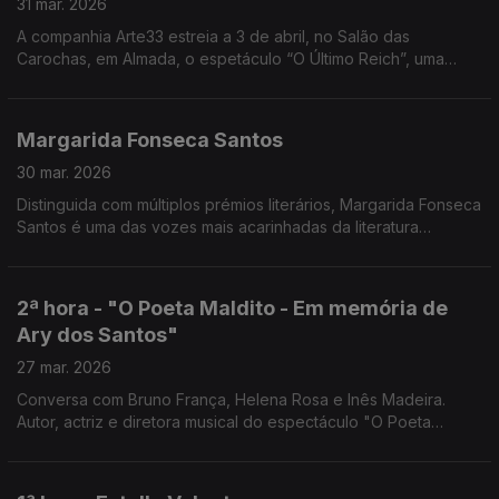
31 mar. 2026
A companhia Arte33 estreia a 3 de abril, no Salão das
Carochas, em Almada, o espetáculo “O Último Reich”, uma
adaptação a partir de Terror e Miséria no Terceiro Reich, de
Bertolt Brecht, com encenação de Ana Nave.
Margarida Fonseca Santos
30 mar. 2026
Distinguida com múltiplos prémios literários, Margarida Fonseca
Santos é uma das vozes mais acarinhadas da literatura
portuguesa contemporânea para crianças e jovens, unindo
criatividade, pedagogia e humanismo.
2ª hora - "O Poeta Maldito - Em memória de
Ary dos Santos"
27 mar. 2026
Conversa com Bruno França, Helena Rosa e Inês Madeira.
Autor, actriz e diretora musical do espectáculo "O Poeta
Maldito - Em memória de Ary dos Santos". Em cena sábado, 21
horas, no Centro Cultural da Malaposta.