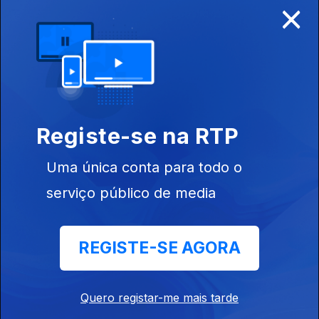
×
Ep. 6
27 dez. 2022
Como Fazer
Birdwatching
662626
Registe-se na RTP
Ep. 7
29 dez. 2022
Uma única conta para todo o
A Grande Volta
à Madeira em
serviço público de media
Desafios
REGISTE-SE AGORA
Ep. 8
29 dez. 2022
Trabalhar
Quero registar-me mais tarde
Numa Agência