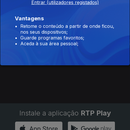
Funerária
Entrar (utilizadores registados)
Vantagens
Este conteúdo faz parte de Humor
Retome o conteúdo a partir de onde ficou,
nos seus dispositivos;
Guarde programas favoritos;
Aceda à sua área pessoal;
Porta Pró Milhão
Voz de Cama
The Daily S
Instale a aplicação
RTP Play