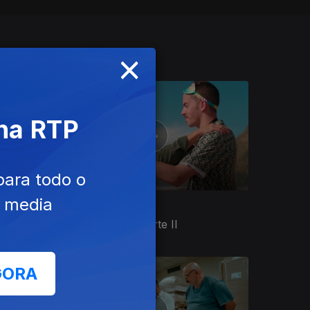
×
 na RTP
para todo o
e media
Ep. 4
22 dez. 2022
Fazer Amigos - Parte II
GORA