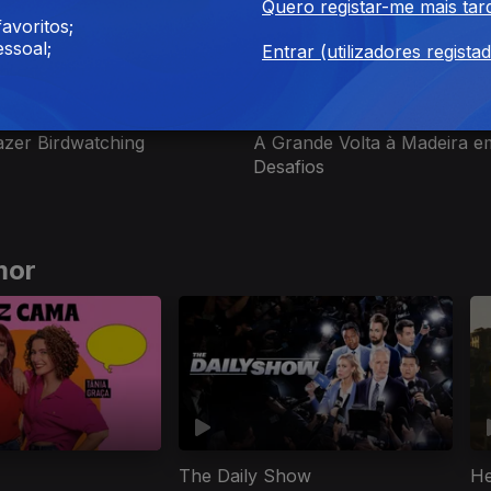
Quero registar-me mais tar
avoritos;
ssoal;
Entrar (utilizadores regista
dez. 2022
Ep. 7
29 dez. 2022
zer Birdwatching
A Grande Volta à Madeira e
Desafios
mor
The Daily Show
He