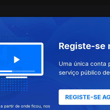
Registe-se
Uma única conta 
serviço público d
dez. 2022
Ep. 3
22 dez. 2022
ima a Pé
Fazer Amigos
REGISTE-SE A
 partir de onde ficou, nos