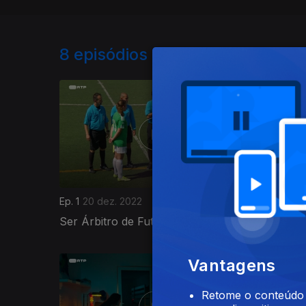
8
episódios disponíveis
Ep. 1
20 dez. 2022
Ep. 2
20 
Ser Árbitro de Futebol
Ir a Fát
662626
Vantagens
Retome o conteúdo a