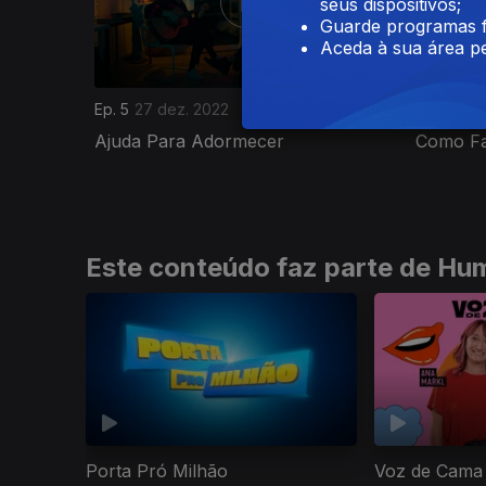
seus dispositivos;
Guarde programas f
Aceda à sua área pe
Ep. 5
27 dez. 2022
Ep. 6
27 
Ajuda Para Adormecer
Como Fa
Este conteúdo faz parte de Hu
Porta Pró Milhão
Voz de Cama