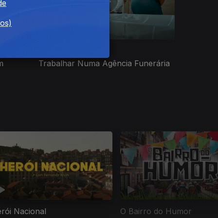
de
dos)
Ep. 8
29 dez. 2022
m
Trabalhar Numa Agência Funerária
rói Nacional
O Bairro do Humor