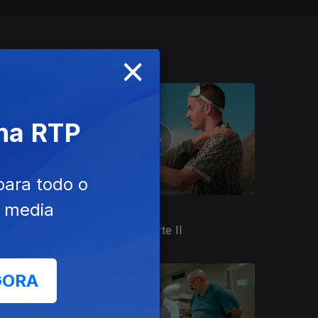
×
 na RTP
para todo o
e media
Ep. 4
22 dez. 2022
Fazer Amigos - Parte II
GORA