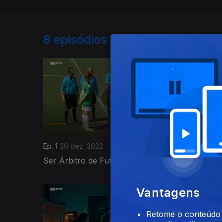
8
episódios disponíveis
Ep. 1
20 dez. 2022
Ep. 2
20 
Ser Árbitro de Futebol
Ir a Fát
662626
Vantagens
Retome o conteúdo a