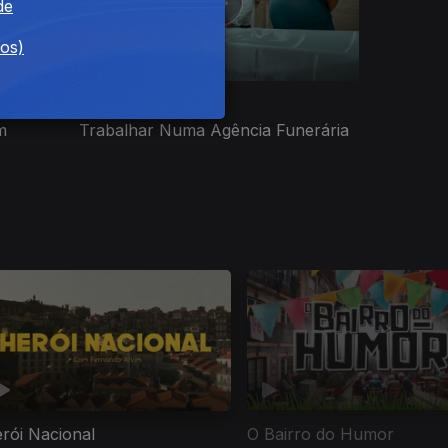
de
dos)
Ep. 8
29 dez. 2022
m
Trabalhar Numa Agência Funerária
rói Nacional
O Bairro do Humor