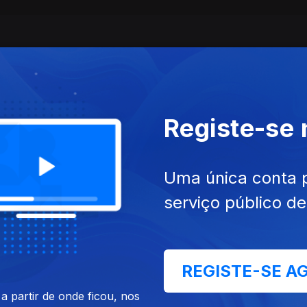
Registe-se
Uma única conta 
serviço público d
dez. 2022
Ep. 3
22 dez. 2022
ima a Pé
Fazer Amigos
REGISTE-SE A
 partir de onde ficou, nos