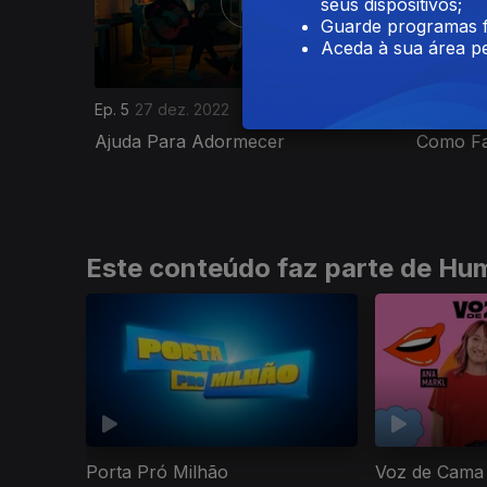
seus dispositivos;
Guarde programas f
Aceda à sua área pe
Ep. 5
27 dez. 2022
Ep. 6
27 
Ajuda Para Adormecer
Como Fa
Este conteúdo faz parte de Hu
Porta Pró Milhão
Voz de Cama