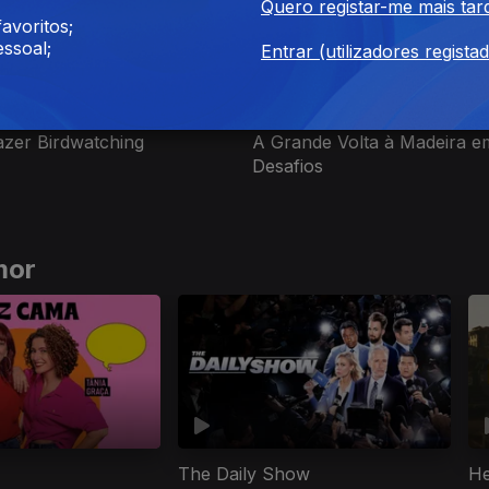
Quero registar-me mais tar
avoritos;
ssoal;
Entrar (utilizadores regista
dez. 2022
Ep. 7
29 dez. 2022
zer Birdwatching
A Grande Volta à Madeira e
Desafios
mor
The Daily Show
He