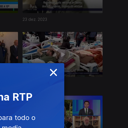
23 dez. 2023
×
19 dez. 2023
 na RTP
para todo o
e media