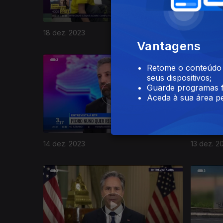
18 dez. 2023
17 dez. 2
Vantagens
Retome o conteúdo a
seus dispositivos;
Guarde programas f
Aceda à sua área pe
14 dez. 2023
13 dez. 2
733138