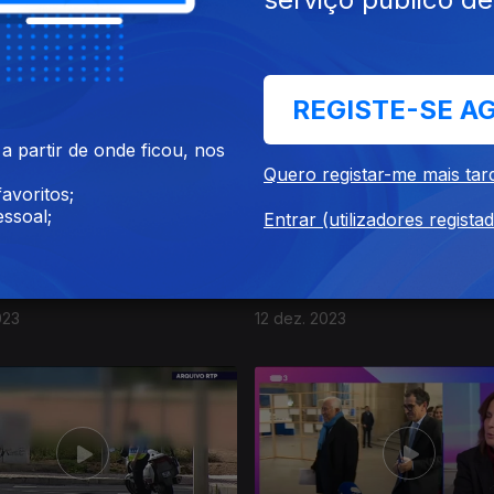
023
16 dez. 2023
REGISTE-SE A
 partir de onde ficou, nos
Quero registar-me mais tar
avoritos;
ssoal;
Entrar (utilizadores regista
023
12 dez. 2023