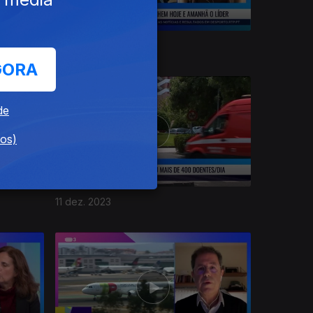
15 dez. 2023
GORA
de
dos)
11 dez. 2023