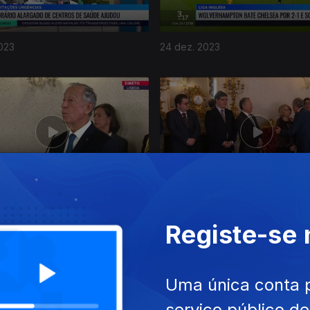
023
24 dez. 2023
023
20 dez. 2023
Registe-se
Uma única conta 
serviço público d