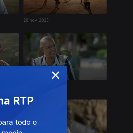
28 nov. 2023
×
05 nov. 2023
 na RTP
para todo o
e media