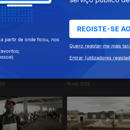
023
17 out. 2023
REGISTE-SE A
 partir de onde ficou, nos
Quero registar-me mais tar
avoritos;
ssoal;
Entrar (utilizadores regista
023
19 set. 2023