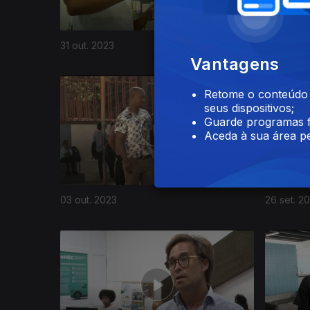
31 out. 2023
24 out. 2
Vantagens
Retome o conteúdo a
seus dispositivos;
Guarde programas f
Aceda à sua área pe
03 out. 2023
26 set. 2
710576