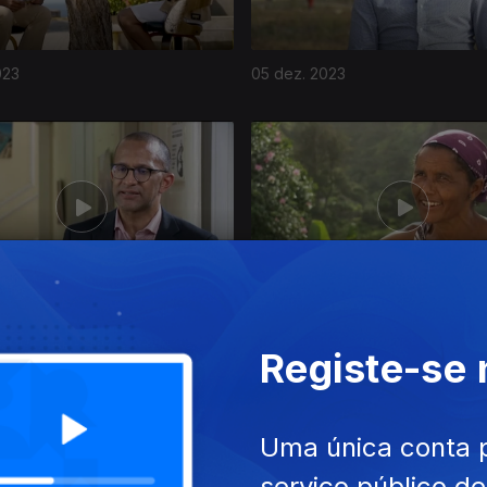
023
05 dez. 2023
023
07 nov. 2023
Registe-se
Uma única conta 
serviço público d