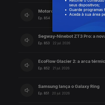
Retome o conteúdo a
seus dispositivos;
Guarde programas f
Motorola apresenta o telemóvel
Aceda à sua área pe
Ep. 854
23 jul. 2026
Segway-Ninebot ZT3 Pro: a nova
Ep. 853
22 jul. 2026
EcoFlow Glacier 2: a arca térmi
Ep. 852
21 jul. 2026
Samsung lança o Galaxy Ring
Ep. 851
20 jul. 2026