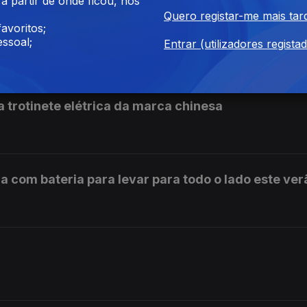
 partir de onde ficou, nos
Quero registar-me mais tar
avoritos;
 dobrável Razr 50 Ultra
ssoal;
Entrar (utilizadores regista
 trotinete elétrica da marca chinesa
ca com bateria para levar para todo o lado este ver