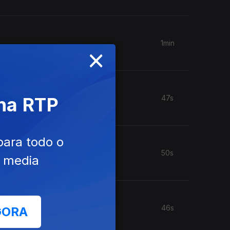
1min
×
 na RTP
47s
para todo o
50s
e media
46s
GORA