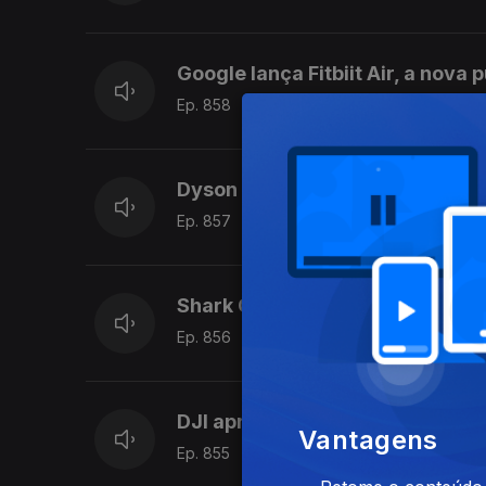
Google lança Fitbiit Air, a nova 
Ep. 858
29 jul. 2026
Dyson lança HushJet Mini Cool p
Ep. 857
28 jul. 2026
Shark ChillPill: o gadget que p
Ep. 856
27 jul. 2026
DJI apresenta Air 3S, o novo d
Vantagens
Ep. 855
24 jul. 2026