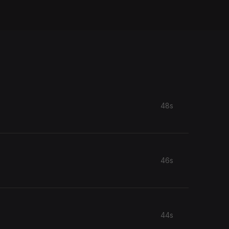
48s
46s
44s