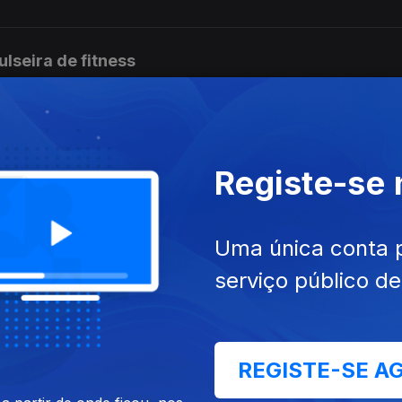
pulseira de fitness
ara os dias de mais calor
Registe-se
Uma única conta 
romete refrescar os dias mais quentes do verão
serviço público d
rone de viagem
REGISTE-SE A