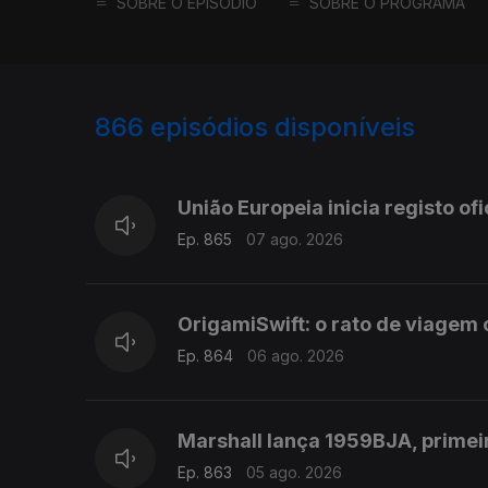
SOBRE O EPISÓDIO
SOBRE O PROGRAMA
866
episódios disponíveis
943780
939932
União Europeia inicia registo of
Ep. 865
07 ago. 2026
OrigamiSwift: o rato de viage
Ep. 864
06 ago. 2026
Marshall lança 1959BJA, primei
Ep. 863
05 ago. 2026