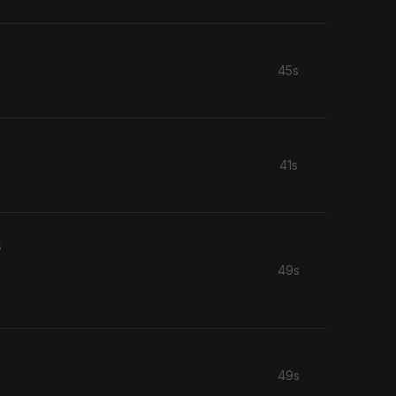
45s
41s
s
49s
49s