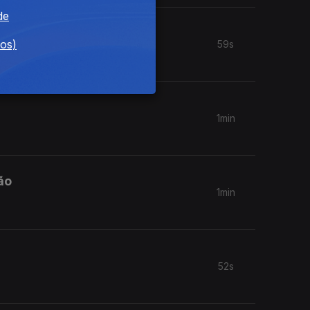
de
dos)
59s
1min
ão
1min
52s