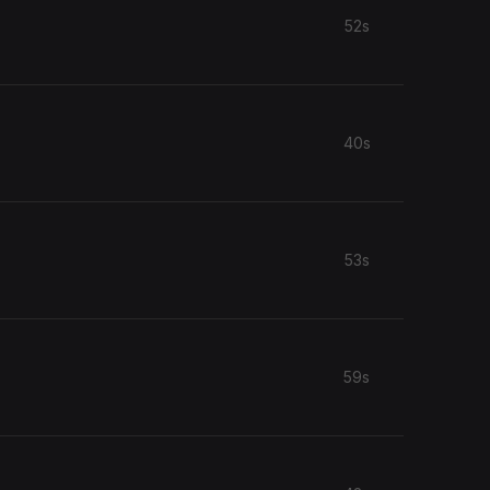
52s
40s
53s
59s