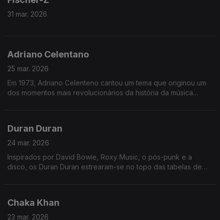
31 mar. 2026
Adriano Celentano
25 mar. 2026
Em 1973, Adriano Celenteno cantou um tema que originou um
dos momentos mais revolucionários da história da música
italiana.
Num estúdio de televisão italiano, nasceu algo que hoje
Duran Duran
chamaríamos de global, viral e contemporâneo. Na época, era
simplesmente Celentano a fazer...Celentano.
24 mar. 2026
Inspirados por David Bowie, Roxy Music, o pós-punk e a
Foi uma atuação fora do comum: uma linguagem inventada,
disco, os Duran Duran estrearam-se no topo das tabelas de
ritmo hipnótico e um corpo que se move livremente.
singles do Reino Unido em Março de 1983 com Is There
Something I Should Know?.
Não era apenas uma performance ao vivo, mas uma ideia
muito à frente do seu tempo - capaz de chegar ao mundo
Chaka Khan
O advento da MTV revelou-se determinante, já que a banda
inteiro sem precisar de tradução.
tinha um enorme talento visual, tornando-se dominante na era
23 mar. 2026