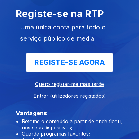
Paul McCartney
Registe-se na RTP
18 jun. 2026
Uma única conta para todo o
Carole King
serviço público de media
17 jun. 2026
REGISTE-SE AGORA
Scott Mckenzie
16 jun. 2026
Quero registar-me mais tarde
Entrar (utilizadores registados)
Johnny Hallyday
Vantagens
15 jun. 2026
Retome o conteúdo a partir de onde ficou,
nos seus dispositivos;
Guarde programas favoritos;