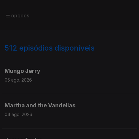
opções
512
episódios disponíveis
941894
937354
933074
922836
914976
Mungo Jerry
05 ago. 2026
Martha and the Vandellas
04 ago. 2026