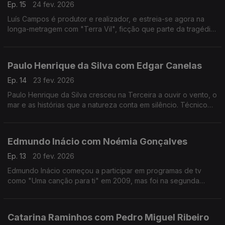
Ep. 15
24 fev. 2026
Luís Campos é produtor e realizador, e estreia-se agora na
longa-metragem com "Terra Vil", ficção que parte da tragédia
de Entre-os-Rios, que aconteceu há 25 anos.
Paulo Henrique da Silva com Edgar Canelas
Ep. 14
23 fev. 2026
Paulo Henrique da Silva cresceu na Terceira a ouvir o vento, o
mar e as histórias que a natureza conta em silêncio. Técnico
de som da RTP Açores, tornou-se muito mais do que isso:
tornou-se um guardador de memórias.
Edmundo Inácio com Noémia Gonçalves
Ep. 13
20 fev. 2026
Edmundo Inácio começou a participar em programas de tv
como "Uma canção para ti" em 2009, mas foi na segunda
participação no The Voice que decidiu que a sua sonoridade
juntaria o tradicional ao contemporâneo.
Catarina Raminhos com Pedro Miguel Ribeiro