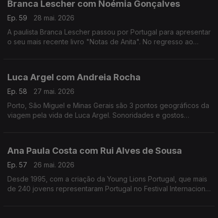
Branca Lescher com Noémia Gonçalves
Ep. 59
28 mai. 2026
A paulista Branca Lescher passou por Portugal para apresentar
o seu mais recente livro "Notas de Anita". No regresso ao
nosso país uma conversa que nos leva da infãncia em plena
ditadura militar aos dias de hoje.
Luca Argel com Andreia Rocha
Ep. 58
27 mai. 2026
Porto, São Miguel e Minas Gerais são 3 pontos geográficos da
viagem pela vida de Luca Argel. Sonoridades e gostos
gastronómicos de um carioca que se apaixonou pela Invicta e
a poesia portuguesa.
Ana Paula Costa com Rui Alves de Sousa
Ep. 57
26 mai. 2026
Desde 1995, com a criação da Young Lions Portugal, que mais
de 240 jovens representaram Portugal no Festival Internacional
de Criatividade em Cannes. Ana Paula Costa acompanha esta
história há 30 anos.