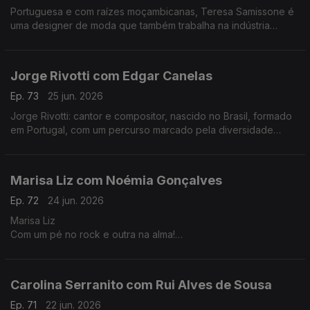
Portuguesa e com raízes moçambicanas, Teresa Samissone é
uma designer de moda que também trabalha na indústria
cinematográfica. Nesta conversa com Fernanda Almeida falam
de inspiração e da herança cultural africana.
Jorge Rivotti com Edgar Canelas
Ep. 73
25 jun. 2026
Jorge Rivotti: cantor e compositor, nascido no Brasil, formado
em Portugal, com um percurso marcado pela diversidade
cultural que tem passado pelo teatro, pela televisão e por
outros campos de criação.
Marisa Liz com Noémia Gonçalves
Ep. 72
24 jun. 2026
Marisa Liz
Com um pé no rock e outra na alma!
Dos Onda-Choc aos Amor Electro e carreira a solo A voz que
todos conhecemos e que agora nos canta "Relatos de um
coração confuso".
Carolina Serranito com Rui Alves de Sousa
Ep. 71
22 jun. 2026