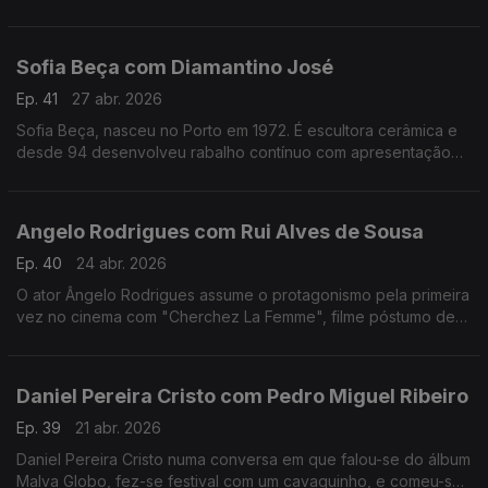
apaixonado pela música.Formado em arquitetura,costuma
fazer uma viagem sozinho antes de gravar um disco
Sofia Beça com Diamantino José
Ep. 41
27 abr. 2026
Sofia Beça, nasceu no Porto em 1972. É escultora cerâmica e
desde 94 desenvolveu rabalho contínuo com apresentação
regular em exposições individuais e coletivas, em Portugal e
no estrangeiro.
Angelo Rodrigues com Rui Alves de Sousa
Ep. 40
24 abr. 2026
O ator Ângelo Rodrigues assume o protagonismo pela primeira
vez no cinema com "Cherchez La Femme", filme póstumo de
António da Cunha Telles que se inspira n'"A Confissão de
Lúcio" de Mário de Sá-Carneiro.
Daniel Pereira Cristo com Pedro Miguel Ribeiro
Ep. 39
21 abr. 2026
Daniel Pereira Cristo numa conversa em que falou-se do álbum
Malva Globo, fez-se festival com um cavaquinho, e comeu-se