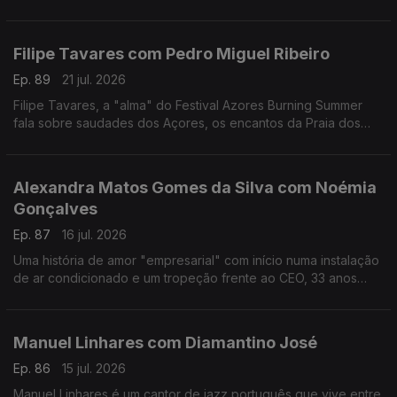
reivindicativa, assertiva, sensível, curiosa, é a vencedora
deste ano do Prémio Mário Mesquita.
Filipe Tavares com Pedro Miguel Ribeiro
Ep. 89
21 jul. 2026
Filipe Tavares, a "alma" do Festival Azores Burning Summer
fala sobre saudades dos Açores, os encantos da Praia dos
Moínhos e do Porto Formoso, cultura, atlântico, e o Festival
Azores Burning Summer.
Alexandra Matos Gomes da Silva com Noémia
Gonçalves
Ep. 87
16 jul. 2026
Uma história de amor "empresarial" com início numa instalação
de ar condicionado e um tropeção frente ao CEO, 33 anos
mais velho, da Couto. Alexandra Matos Gomes da Silva é a
empresária que mudou tudo por amor.
Manuel Linhares com Diamantino José
Ep. 86
15 jul. 2026
Manuel Linhares é um cantor de jazz português que vive entre