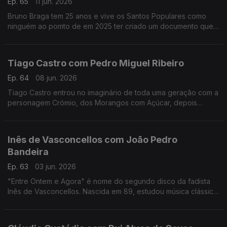
Ep. 65
11 jun. 2026
Bruno Braga tem 25 anos e vive os Santos Populares como
ninguém ao pomto de em 2025 ter criado um documento que
viralizou nas redes o "Excel dos Santos".
Tiago Castro com Pedro Miguel Ribeiro
Ep. 64
08 jun. 2026
Tiago Castro entrou no imaginário de toda uma geração com a
personagem Crómio, dos Morangos com Açúcar, depois
passou parte da sua vida a mostrar como o seu talento ia muito
além da comédia e da televisão.
Inês de Vasconcellos com João Pedro
Bandeira
Ep. 63
03 jun. 2026
"Entre Ontem e Agora" é nome do segundo disco da fadista
Inês de Vasconcellos. Nascida em 89, estudou música clássica,
mas foi o fado que a conquistou definitivamente quando tinha
18 anos.