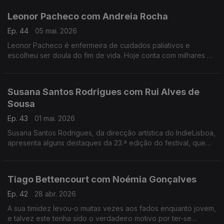
Leonor Pacheco com Andreia Rocha
Ep. 44
05 mai. 2026
Leonor Pacheco é enfermeira de cuidados paliativos e
escolheu ser doula do fim de vida. Hoje conta com milhares de
pessoas que seguem a conta @todoschegamosaofim. Esta é
também uma conversa sobre a finitude da vida.
Susana Santos Rodrigues com Rui Alves de
Sousa
Ep. 43
01 mai. 2026
Susana Santos Rodrigues, da direcção artística do IndieLisboa,
apresenta alguns destaques da 23.ª edição do festival, que
regressa de 30 de Abril a 10 de Maio. Um jantar numa tasca
com um "twist"
Tiago Bettencourt com Noémia Gonçalves
Ep. 42
28 abr. 2026
A sua timidez levou-o muitas vezes aos fados enquanto jovem,
e talvez este tenha sido o verdadeiro motivo por ter-se