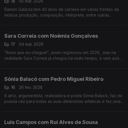
Ep. 18
05 mar. 2026
Ramón Galarza tem 40 anos de carreira em várias frentes da
música: produção, composição, intérprete, entre outras.
Trabalhou com a maioria dos músicos portugueses... e revela
algumas surpresas.
Sara Correia com Noémia Gonçalves
Ep. 17
04 mar. 2026
"Avisa que eu cheguei", assim regressou em 2026, ,mas na
realidade Sara Correia já chegou há muito tempo, e sem aviso
conquistou os portugueses.O fado é a sua vida, a sua tábua
de salvação, o seu tudo!
Sónia Balacó com Pedro Miguel Ribeiro
Ep. 16
26 fev. 2026
A atriz, argumentista, realizadora e poeta Sónia Balacó, faz da
poesia raiz para todas as suas dimensões artísticas e faz uma
viagem por várias artes ao sabor de versos e, também, de
gastronomia típica portuguesa.
Luis Campos com Rui Alves de Sousa