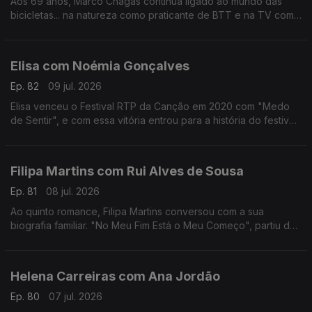
Aos 69 anos, Marco Chagas continua ligado ao mundo das
bicicletas... na natureza como praticante de BTT e na TV como
comentador da RTP.
Até 2012, foi o ciclista com mais vitórias na Volta a Portugal,
foram 4.
Elisa com Noémia Gonçalves
Ep. 82
09 jul. 2026
Elisa venceu o Festival RTP da Canção em 2020 com "Medo
de Sentir", e com essa vitória entrou para a história do festival,
não apenas por ter ganho mas por ter o sonho Eurovisão
"confinado" ao YouTube.
Filipa Martins com Rui Alves de Sousa
Ep. 81
08 jul. 2026
Ao quinto romance, Filipa Martins conversou com a sua
biografia familiar. "No Meu Fim Está o Meu Começo", partiu de
histórias familiares que a escritora se habituou a ouvir ao longo
dos anos.
Helena Carreiras com Ana Jordão
Ep. 80
07 jul. 2026