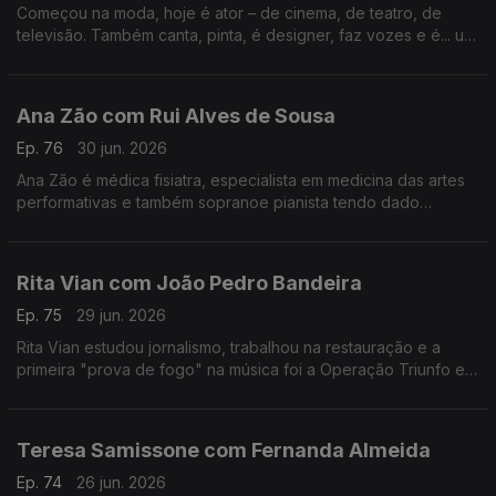
Começou na moda, hoje é ator – de cinema, de teatro, de
televisão. Também canta, pinta, é designer, faz vozes e é... um
homem de família. Nesta conversa fala de percalços da vida e
do otimismo que o caracteriza.
Ana Zão com Rui Alves de Sousa
Ep. 76
30 jun. 2026
Ana Zão é médica fisiatra, especialista em medicina das artes
performativas e também sopranoe pianista tendo dado
concertos em vários países. As experiências de vida e
cuidados de saúde nos artistas e de como envelhecer.
Rita Vian com João Pedro Bandeira
Ep. 75
29 jun. 2026
Rita Vian estudou jornalismo, trabalhou na restauração e a
primeira "prova de fogo" na música foi a Operação Triunfo em
2010. Agora explora a eletrónica e o canto tradicional
português em "Liga Dura".
Teresa Samissone com Fernanda Almeida
Ep. 74
26 jun. 2026