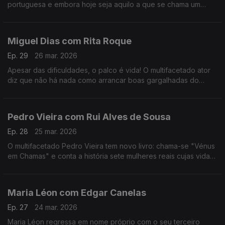
portuguesa e embora hoje seja aquilo a que se chama um
animal de palco, começar a cantar foi um ato de coragem e de
superação de uma timidez quase paralisante.
Miguel Dias com Rita Roque
Ep. 29
26 mar. 2026
Apesar das dificuldades, o palco é vida! O multifacetado ator
diz que não há nada como arrancar boas gargalhadas do
público. No ADN traz Musicais e Revista e para comemorar 30
anos de carreira há "Ai Que Nervos".
Pedro Vieira com Rui Alves de Sousa
Ep. 28
25 mar. 2026
O multifacetado Pedro Vieira tem novo livro: chama-se "Vénus
em Chamas" e conta a história sete mulheres reais cujas vidas
foram adulteradas na História escrita pelos homens, ao longo
dos séculos.
Maria Léon com Edgar Canelas
Ep. 27
24 mar. 2026
Maria Léon regressa em nome próprio com o seu terceiro