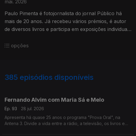
mai. 2026
Paulo Pimenta é fotojornalista do jornal Público há
mais de 20 anos. Já recebeu vários prémios, é autor
de diversos livros e participa em exposições individuais
ou de grupo. Para ele, fotografar é o ar que respira.
opções
385
episódios disponíveis
941136
935425
931103
926456
919167
914053
908061
897326
890324
Fernando Alvim com Maria Sá e Melo
Ep. 93
28 jul. 2026
Apresenta há quase 25 anos o programa "Prova Oral", na
Antena 3. Divide a vida entre a rádio, a televisão, os livros e
também a música, uma das grandes paixões que lhe ocupa
largo tempo como DJ. Diz que sempre foi livre.