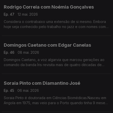
Rodrigo Correia com Noémia Gonçalves
Ep. 47
12 mai. 2026
Considera o contrabaixo uma extensão de si mesmo. Embora
hoje seja conhecido pelo trabalho no jazz e com nomes como
Carolina Deslandes, Mizzy Miles entre outros, mas nem sempre
a sua versatilidade foi validada.
Domingos Caetano com Edgar Canelas
Ep. 46
08 mai. 2026
Domingos Caetano, a voz algarvia que marcou gerações ao
comando da banda Íris revisita mais de quatro décadas de
estrada com humor, franqueza e aquele sotaque do Sul que é
quase uma assinatura artística.
Soraia Pinto com Diamantino José
Ep. 45
06 mai. 2026
Soraia Pinto é doutorada em Ciências Biomédicas.Nasceu em
Angola em 1975, mas veio para o Porto quando tinha 9 meses.
O facto de ser filha de “retornados” ensinou-a a ter a
resiliência como um lema de vida.