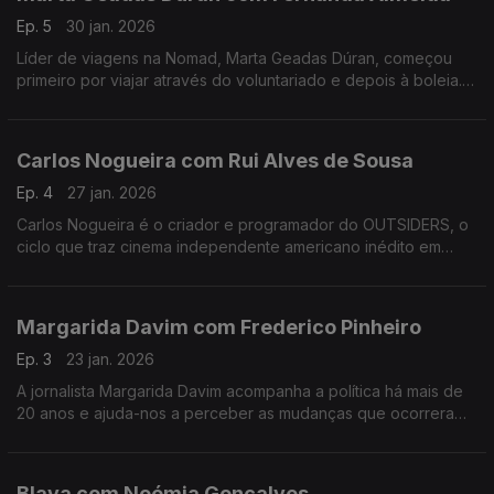
Ep. 5
30 jan. 2026
Líder de viagens na Nomad, Marta Geadas Dúran, começou
primeiro por viajar através do voluntariado e depois à boleia.
Percorreu mundo, a maior parte das vezes sozinha, e foi
encontrando lugares muito especiais.
Carlos Nogueira com Rui Alves de Sousa
Ep. 4
27 jan. 2026
Carlos Nogueira é o criador e programador do OUTSIDERS, o
ciclo que traz cinema independente americano inédito em
Portugal. Nesta conversa, alguns dos 12 filmes desta edição e
uma abordagem ao futuro do cinema português.
Margarida Davim com Frederico Pinheiro
Ep. 3
23 jan. 2026
A jornalista Margarida Davim acompanha a política há mais de
20 anos e ajuda-nos a perceber as mudanças que ocorreram
nos últimos tempos, numa conversa onda fala do processo de
salvamento da revista Visão, onde trabalha.
Blaya com Noémia Gonçalves