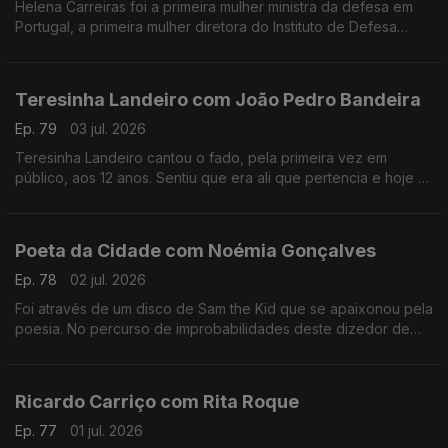
Helena Carreiras foi a primeira mulher ministra da defesa em
Portugal, a primeira mulher diretora do Instituto de Defesa
Nacional e estudou as primeiras mulheres nas forças armadas.
Teresinha Landeiro com João Pedro Bandeira
Ep. 79
03 jul. 2026
Teresinha Landeiro cantou o fado, pela primeira vez em
público, aos 12 anos. Sentiu que era ali que pertencia e hoje é
uma das fadistas mais aclamadas da nova geração, com
tradição e inovação de mãos dadas.
Poeta da Cidade com Noémia Gonçalves
Ep. 78
02 jul. 2026
Foi através de um disco de Sam the Kid que se apaixonou pela
poesia. No percurso de improbabilidades deste dizedor de
poesia, apesar de ter participado num talent show da tv, foi no
Tik Tok que se destacou.
Ricardo Carriço com Rita Roque
Ep. 77
01 jul. 2026