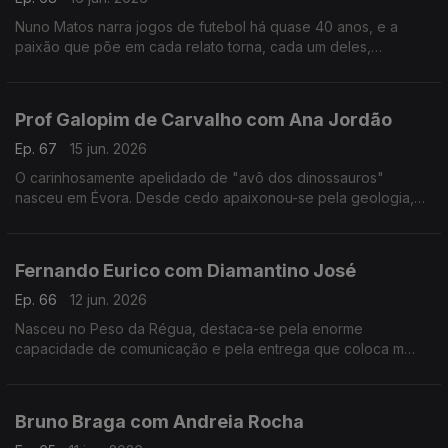
Nuno Matos narra jogos de futebol há quase 40 anos, e a
paixão que põe em cada relato torna, cada um deles,
memorável e inesquecível.
Prof Galopim de Carvalho com Ana Jordão
Ep. 67
15 jun. 2026
O carinhosamente apelidado de "avô dos dinossauros"
nasceu em Évora. Desde cedo apaixonou-se pela geologia,
mas também gosta de cozinhar. Aos 95 o prof. António Galopim
de Carvalho não pára.
Fernando Eurico com Diamantino José
Ep. 66
12 jun. 2026
Nasceu no Peso da Régua, destaca-se pela enorme
capacidade de comunicação e pela entrega que coloca m
cada transmissão desportiva. Fernando Eurico "grita que é
golo" no seu 4º mundial.
Bruno Braga com Andreia Rocha