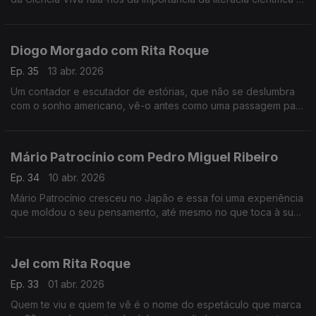
da participação pública na ciência, entre outros assuntos.
Diogo Morgado com Rita Roque
Ep. 35
13 abr. 2026
Um contador e escutador de estórias, que não se deslumbra
com o sonho americano, vê-o antes como uma passagem para
a margem do esclarecimento. É um dos mais reconhecidos
atores, mas continua sem saber lidar com o elogio.
Mário Patrocínio com Pedro Miguel Ribeiro
Ep. 34
10 abr. 2026
Mário Patrocínio cresceu no Japão e essa foi uma experiência
que moldou o seu pensamento, até mesmo no que toca à sua
profissão como realizador.
Jel com Rita Roque
Ep. 33
01 abr. 2026
Quem te viu e quem te vê é o nome do espetáculo que marca