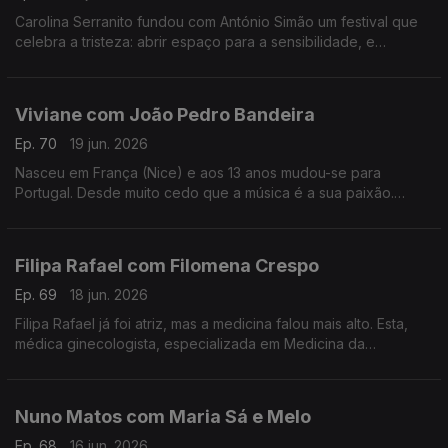
Carolina Serranito fundou com António Simão um festival que
celebra a tristeza: abrir espaço para a sensibilidade, e
encontrar a beleza da tristeza. é o objectivo do Triste Para
Sempre.
Viviane com João Pedro Bandeira
Ep. 70
19 jun. 2026
Nasceu em França (Nice) e aos 13 anos mudou-se para
Portugal. Desde muito cedo que a música é a sua paixão.
Formou os Entre Aspas, integrou vários projetos e a solo já
leva 21 anos de carreira.
Filipa Rafael com Filomena Crespo
Ep. 69
18 jun. 2026
Filipa Rafael já foi atriz, mas a medicina falou mais alto. Esta,
médica ginecologista, especializada em Medicina da
Reprodução diz ser uma pessoa positiva, que gosta de
experiências gastronómicas.
Nuno Matos com Maria Sá e Melo
Ep. 68
16 jun. 2026