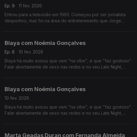
Ep. 9
11 fev. 2026
Entrou para a televisão em 1993. Começou por ser jornalista
desportivo, mas foi na área do entretenimento que Jorge
Gabriel ganhou mais notoriedade, chegando mesmo a ganhar
o globo de ouro em 2004.
Blaya com Noémia Gonçalves
Ep. 8
10 fev. 2026
Blaya há muito avisou que vem "na vibe", e que "faz gostoso".
Falar abertamente de sexo nas redes e no seu Late Night,
colocou-a no olho do furacão das polémicas, das quais anda a
tentar resguardar-se nos últimos tempos.
Blaya com Noémia Gonçalves
10 fev. 2026
Blaya há muito avisou que vem "na vibe", e que "faz gostoso".
Falar abertamente de sexo nas redes e no seu Late Night,
colocou-a no olho do furacão das polémicas, das quais anda a
tentar resguardar-se nos últimos tempos.
Marta Geadas Duran com Fernanda Almeida