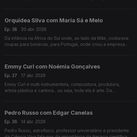
tudo o que há de bom numa mesa minhota.
Orquídea Silva com Maria Sá e Melo
Ep. 38
20 abr. 2026
Da infância na África do Sul onde, ao lado da Mãe, costurava
roupas para bonecas, para Portugal, onde criou a empresa
que veste hoje os mais galardoados chefs portugueses e
internacionais.
Emmy Curl com Noémia Gonçalves
Ep. 37
17 abr. 2026
Emmy Curl é multi-instrumentista, compositora, produtora,
artista plástica e cantora... ou seja, toda ela é arte. Da
experiência na Dinamarca à criação da "Escola Normal" há 20
anos que se contam nesta conversa.
Pedro Russo com Edgar Canelas
Ep. 36
14 abr. 2026
Pedro Russo, astrofísico, professor universitário e presidente
da Ciência Viva fala-nos da importância da literacia científica e