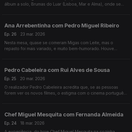
álbum a solo, Brumas do Luar (Lisboa, Mar e Alma), onde se
destaca também como autora e compositora.
Ana Arrebentinha com Pedro Miguel Ribeiro
Ep. 26
23 mar. 2026
Nesta mesa, quase se comeram Migas com Leite, mas o
repasto foi mais variado, e muito bem-humorado. Houve
recordações, ternura e muito boa música. Muito fizeram eles.
Pedro Cabeleira com Rui Alves de Sousa
Ep. 25
20 mar. 2026
O realizador Pedro Cabeleira acredita que, se as pessoas
forem ver os novos filmes, o estigma com o cinema português
vai acabar, e tem novo filme, oito anos depois do primeiro
"Verão Danado", o "Entroncamento".
Chef Miguel Mesquita com Fernanda Almeida
Ep. 24
18 mar. 2026
A experiência, do hoje Chef Miguel Mesquita na cozinha,