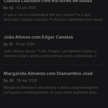
Cláudia Custódio com Rui Alves de Sousa
Ep. 62
02 jun. 2026
O que o riso e a matemática têm em comum? Foi o que
descobriu Cláudia Custódio. Professora catedrática tem desde
sempre um fascínio pela área do humor, e decidiu pôr mãos à
obra e juntar isso à matemática.
João Afonso com Edgar Canelas
Ep. 61
01 jun. 2026
João Afonso lançou “Todo Tempo”, um trabalho maduro e
sensível onde o artista explora temas como a liberdade, o
amor e a saudade, cruzando influências da música portuguesa
com memórias das suas origens moçambicanas.
Margarida Almeida com Diamantino José
Ep. 60
29 mai. 2026
Margarida Almeida é uma pintora e artista visual emergente
portuguesa contemporânea. As suas obras exploram uma
"pintura que sangra e respira", caracterizada por cores fortes
e traços expressivos.