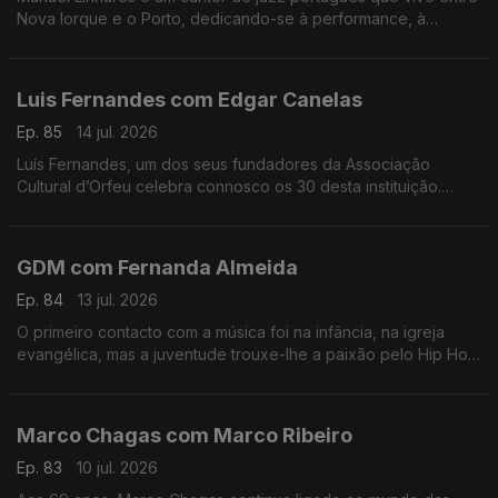
Nova Iorque e o Porto, dedicando-se à performance, à
composição e ao ensino. Trabalhou e estudou com grandes
músicos internacionais.
Luis Fernandes com Edgar Canelas
Ep. 85
14 jul. 2026
Luís Fernandes, um dos seus fundadores da Associação
Cultural d’Orfeu celebra connosco os 30 desta instituição.
Nesta mesa também se contam histórias de viagens por muitas
e variadas artes.
GDM com Fernanda Almeida
Ep. 84
13 jul. 2026
O primeiro contacto com a música foi na infância, na igreja
evangélica, mas a juventude trouxe-lhe a paixão pelo Hip Hop
onde é conhecido pela alcunha GDM “Gangster do Mato”.
Marco Chagas com Marco Ribeiro
Ep. 83
10 jul. 2026