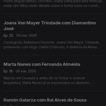
Pedro Miguel Ribeiro convidou Joana Gama para uma refeição
onde não faltou muito debate sobre a forma como se constrói
um espetáculo de Stand-up Comedy.
Joana Von Mayer Trindade com Diamantino
José
Ep. 20
09 mar. 2026
Coreógrafa, Bailarina e Docente, Joana Von Mayer Trindade,
juntamente com Hugo Calhim Cristóvão, é diretora da Nuisis
ZoBoP – Companhia de dança contemporânea sediada no
Porto desde 2004.
Marta Nunes com Fernanda Almeida
Ep. 19
06 mar. 2026
Nasceu em Lousada e antes de se formar e exercer
Arquitetura, Marta Nunes já se expressava no desenho.
Hoje vive finalmente da ilustração que se revela por linhas
delicadas e simple
Ramón Galarza com Rui Alves de Sousa