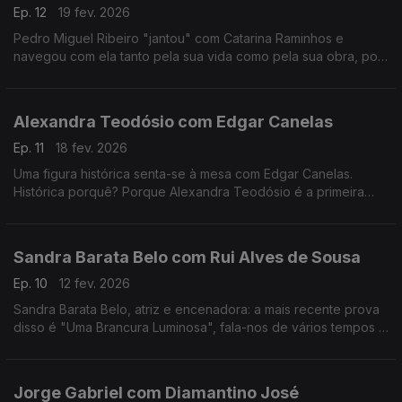
Ep. 12
19 fev. 2026
Pedro Miguel Ribeiro "jantou" com Catarina Raminhos e
navegou com ela tanto pela sua vida como pela sua obra, pois
ambas se misturam sempre. Conheça melhor esta "eterna
jovem" de 14 anos.
Alexandra Teodósio com Edgar Canelas
Ep. 11
18 fev. 2026
Uma figura histórica senta-se à mesa com Edgar Canelas.
Histórica porquê? Porque Alexandra Teodósio é a primeira
mulher a ser eleita como Reitora da Universidade do Algarve.
Sandra Barata Belo com Rui Alves de Sousa
Ep. 10
12 fev. 2026
Sandra Barata Belo, atriz e encenadora: a mais recente prova
disso é "Uma Brancura Luminosa", fala-nos de vários tempos e
memórias de uma artista que desde cedo quis ser
independente.
Jorge Gabriel com Diamantino José