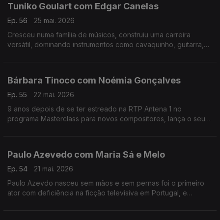
Tuniko Goulart com Edgar Canelas
Ep. 56
25 mai. 2026
Cresceu numa família de músicos, construiu uma carreira
versátil, dominando instrumentos como cavaquinho, guitarra,
violão e baixo,. Tuniko Goulart é um músico brasileiro radicado
no Algarve há mais de 20 anos.
Bárbara Tinoco com Noémia Gonçalves
Ep. 55
22 mai. 2026
9 anos depois de se ter estreado na RTP Antena 1 no
programa Masterclass para novos compositores, lança o seu
3º albúm, uma história dedicada à filha.No Mesa Para Dois
Bárbara Tinoco faz o balanço a estes anos.
Paulo Azevedo com Maria Sá e Melo
Ep. 54
21 mai. 2026
Paulo Azevdo nasceu sem mãos e sem pernas foi o primeiro
ator com deficiência na ficção televisiva em Portugal, e
continua a seguir o seu caminho no Teatro e também nas
palestras.