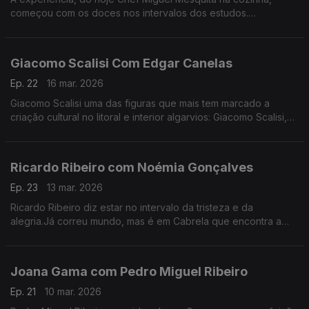
começou com os doces nos intervalos dos estudos.
Experiência a que regressou, anos depois de desistir da
carreira como engenheiro.
Giacomo Scalisi Com Edgar Canelas
Ep. 22
16 mar. 2026
Giacomo Scalisi uma das figuras que mais tem marcado a
criação cultural no litoral e interior algarvios: Giacomo Scalisi,
cofundador do projeto Lavrar o Mar – As Artes no Alto da
Serra.
Ricardo Ribeiro com Noémia Gonçalves
Ep. 23
13 mar. 2026
Ricardo Ribeiro diz estar no intervalo da tristeza e da
alegria.Já correu mundo, mas é em Cabrela que encontra a
paz.Desde muito jovem ia aos fados com a tia e tinha como
fonte de inspiração a sua mãe.
Joana Gama com Pedro Miguel Ribeiro
Ep. 21
10 mar. 2026