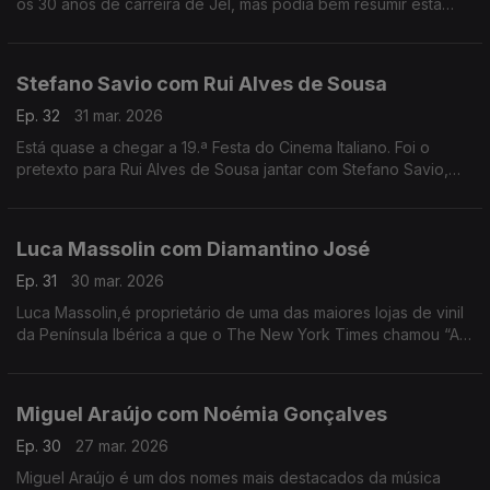
os 30 anos de carreira de Jel, mas podia bem resumir esta
conversa com o comediante que deu e dá vida a
personagens inesquecíveis.
Stefano Savio com Rui Alves de Sousa
Ep. 32
31 mar. 2026
Está quase a chegar a 19.ª Festa do Cinema Italiano. Foi o
pretexto para Rui Alves de Sousa jantar com Stefano Savio,
director artístico do festival, que vive há 20 anos em Portugal.
Luca Massolin com Diamantino José
Ep. 31
30 mar. 2026
Luca Massolin,é proprietário de uma das maiores lojas de vinil
da Península Ibérica a que o The New York Times chamou “A
Meca dos colecionadores de vinil”.
Miguel Araújo com Noémia Gonçalves
Ep. 30
27 mar. 2026
Miguel Araújo é um dos nomes mais destacados da música