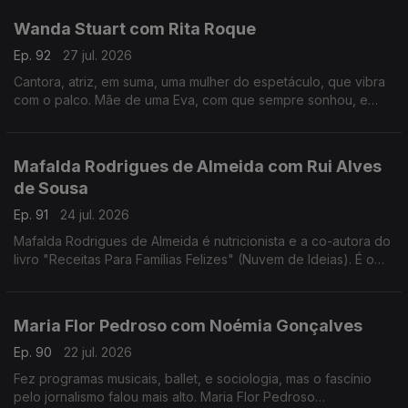
Wanda Stuart com Rita Roque
Ep. 92
27 jul. 2026
Cantora, atriz, em suma, uma mulher do espetáculo, que vibra
com o palco. Mãe de uma Eva, com que sempre sonhou, e
dona de uma vida bem vivida. Wanda Stuart, a mulher que leva
tudo à frente, também gosta do sossego.
Mafalda Rodrigues de Almeida com Rui Alves
de Sousa
Ep. 91
24 jul. 2026
Mafalda Rodrigues de Almeida é nutricionista e a co-autora do
livro "Receitas Para Famílias Felizes" (Nuvem de Ideias). É o
mote para um jantar com Rui Alves de Sousa sobre a nossa
relação com os alimentos em família.
Maria Flor Pedroso com Noémia Gonçalves
Ep. 90
22 jul. 2026
Fez programas musicais, ballet, e sociologia, mas o fascínio
pelo jornalismo falou mais alto. Maria Flor Pedroso