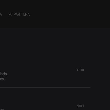
A
PARTILHA
8min
es.
7min
das