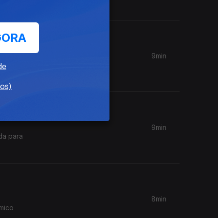
o do
GORA
9min
de
s de
dos)
9min
da para
8min
ómico