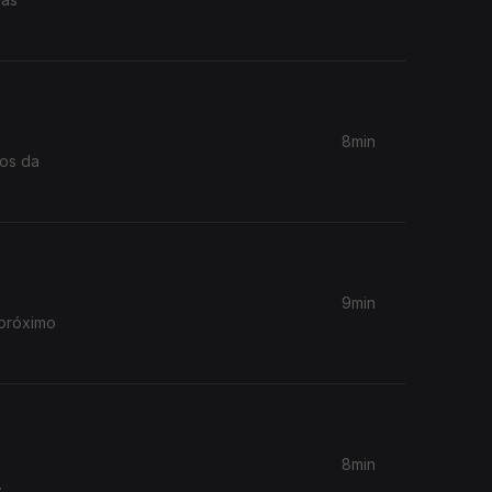
8min
ros da
9min
 próximo
8min
.