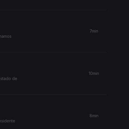
7min
nhamos
10min
Estado de
8min
esidente