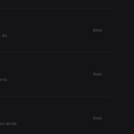
8min
s do
9min
erra
6min
os ainda