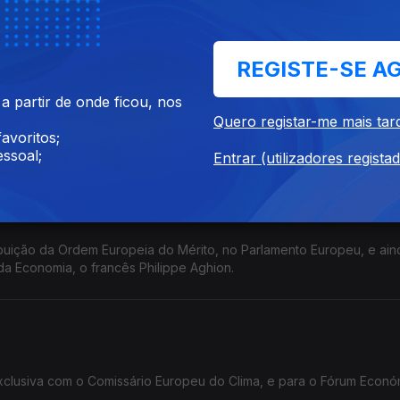
 negócio de sucesso que levou à produção do filme mais premiad
REGISTE-SE A
 partir de onde ficou, nos
eputados aos Açores para avaliar a situação do setor das pescas.
Quero registar-me mais tar
que recebe fundos europeus num dos concelhos mais envelhecido
avoritos;
ssoal;
Entrar (utilizadores regista
ibuição da Ordem Europeia do Mérito, no Parlamento Europeu, e ain
da Economia, o francês Philippe Aghion.
exclusiva com o Comissário Europeu do Clima, e para o Fórum Econ