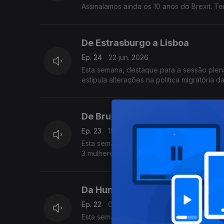
Assinalamos ainda os 10 anos do Brexit. T
De Estrasburgo a Lisboa
Ep. 24
22 jun. 2026
Esta semana, destaque para a sessão plen
estipula alterações na politica migratória 
De Bruxelas a Lisboa
Ep. 23
15 jun. 2026
Esta semana, destaque para a Green Week 
3 mulheres ucranianas que tiveram de fugir
Da Hungria ao Kosovo
Ep. 22
08 jun. 2026
Esta semana, destaque para as novas med