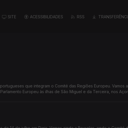
SITE
ACESSIBILIDADES
RSS
TRANSFERÊNCI
ugueses que integram o Comité das Regiões Europeu. Vamos ainda
Parlamento Europeu às ilhas de São Miguel e da Terceira, nos Açor
 do 14 de julho em Paris. Vamos ainda a Bruxelas, onde o Comité 