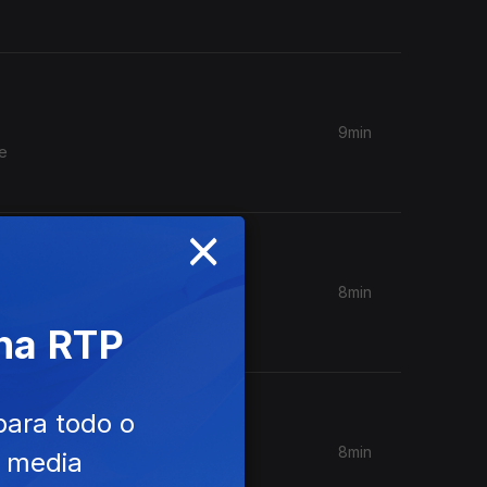
9min
e
×
8min
órias de
 na RTP
para todo o
8min
e media
 os