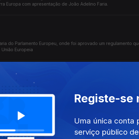
erra Europa com apresentação de João Adelino Faria.
aria do Parlamento Europeu, onde foi aprovado um regulamento qu
da União Europeia
da Comissão Europeia, em Bruxelas. Vamos ainda conhecer as hist
Registe-se
 da guerra, e criaram, em Lisboa, novos negócios.
Uma única conta 
serviço público d
idas do governo húngaro que prometem melhorar as relações com