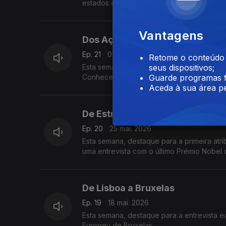
estados europeus. E conhecemos ainda um
Kosovo.
Vantagens
Dos Açores a Oleiros
Ep. 21
01 jun. 2026
Retome o conteúdo a
Esta semana, destacamos a visita de eurod
seus dispositivos;
Conhecemos ainda uma tuna de seniores 
Guarde programas f
Portugal.
Aceda à sua área pe
De Estrasburgo a Paris
Ep. 20
25 mai. 2026
Esta semana, destaque para a primeira atr
uma entrevista com o último Prémio Nobel 
De Lisboa a Bruxelas
Ep. 19
18 mai. 2026
Esta semana, destaque para a entrevista 
Europeu de Bruxelas.