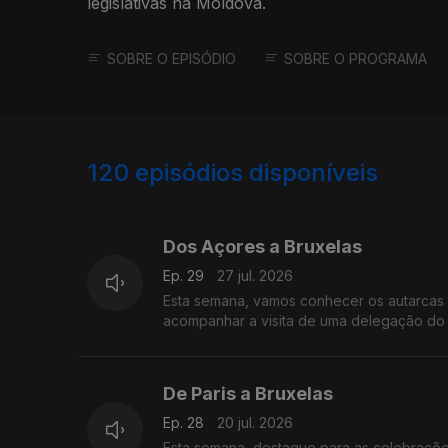
legislativas na Moldova.
SOBRE O EPISÓDIO
SOBRE O PROGRAMA
120
episódios disponíveis
927976
908973
887963
Dos Açores a Bruxelas
Ep. 29
27 jul. 2026
Esta semana, vamos conhecer os autarcas port
acompanhar a visita de uma delegação do 
De Paris a Bruxelas
Ep. 28
20 jul. 2026
Esta semana, destaque para as celebrações