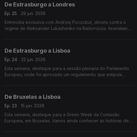
De Estrasburgo a Londres
Ep. 25
29 jun. 2026
Entrevista exclusiva com Andrzej Poczobut, ativista contra o
regime de Aleksander Lukashenko na Bielorrússia. Assinalamos
ainda os 10 anos do Brexit. Terra Europa com apresentação de
João Adelino Faria.
De Estrasburgo a Lisboa
Ep. 24
22 jun. 2026
Esta semana, destaque para a sessão plenaria do Parlamento
Europeu, onde foi aprovado um regulamento que estipula
alterações na politica migratória da União Europeia
De Bruxelas a Lisboa
Ep. 23
15 jun. 2026
Esta semana, destaque para a Green Week da Comissão
Europeia, em Bruxelas. Vamos ainda conhecer as histórias de 3
mulheres ucranianas que tiveram de fugir da guerra, e criaram,
em Lisboa, novos negócios.