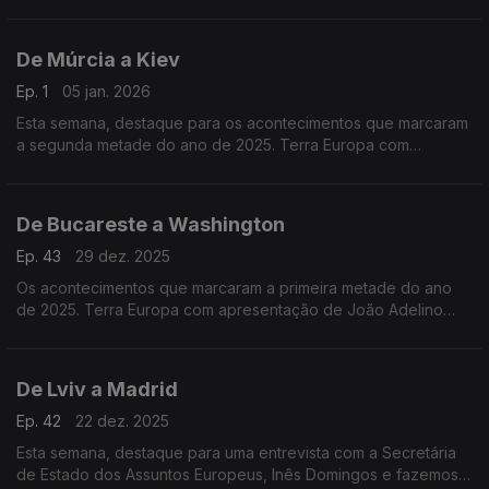
a recente operação especial norte-americana na Venezuela, e
as ameaças à Gronelândia.
De Múrcia a Kiev
Ep. 1
05 jan. 2026
Esta semana, destaque para os acontecimentos que marcaram
a segunda metade do ano de 2025. Terra Europa com
apresentação de João Adelino Faria.
De Bucareste a Washington
Ep. 43
29 dez. 2025
Os acontecimentos que marcaram a primeira metade do ano
de 2025. Terra Europa com apresentação de João Adelino
Faria.
De Lviv a Madrid
Ep. 42
22 dez. 2025
Esta semana, destaque para uma entrevista com a Secretária
de Estado dos Assuntos Europeus, Inês Domingos e fazemos