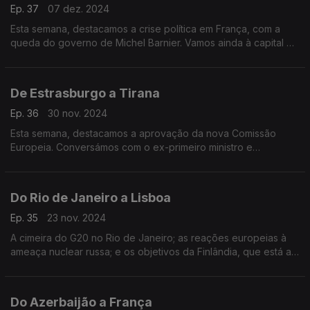
Ep. 37
07 dez. 2024
Esta semana, destacamos a crise política em França, com a
queda do governo de Michel Barnier. Vamos ainda à capital da
Albânia conhecer um grupo de jovens embaixadores da União
Europeia.
De Estrasburgo a Tirana
Ep. 36
30 nov. 2024
Esta semana, destacamos a aprovação da nova Comissão
Europeia. Conversámos com o ex-primeiro ministro e
candidato às eleições presidenciais francesas, Edouard
Phillipe. E fomos ainda até à Albânia.
Do Rio de Janeiro a Lisboa
Ep. 35
23 nov. 2024
A cimeira do G20 no Rio de Janeiro; as reações europeias à
ameaça nuclear russa; e os objetivos da Finlândia, que está a
contratar mais jovens para o setor da tecnologia.
Apresentação de João Adelino Faria.
Do Azerbaijão a França