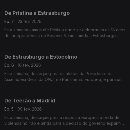
De Pristina a Estrasburgo
Ep. 7
23 fev. 2026
Esta semana vamos até Pristina onde se celebraram os 18 anos
de independência do Kosovo. Vamos ainda a Estrasburgo
perceber como é que as instituições europeias querem
resolver o problema do preço da habitação na Europa.
De Estrasburgo a Estocolmo
Ep. 6
16 fev. 2026
Esta semana, destaque para os alertas da Presidente da
Assembleia Geral da ONU, no Parlamento Europeu, e para uma
entrevista com o Presidente do Parlamento sueco.
De Teerão a Madrid
Ep. 5
09 fev. 2026
Esta semana, destaque para a resposta europeia à onda de
violência no Irão e ainda para a decisão do governo espanhol
de proibir redes sociais aos menores de 16 anos.