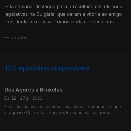
Esta semana, destaque para o resultado das eleições
legislativas na Bulgária, que deram a vitória ao antigo
Presidente pró-russo. Fomos ainda conhecer um
projeto de integração social no Fundão.
opções
120
episódios disponíveis
927976
908973
887963
860436
839802
820253
800782
768473
745544
Dos Açores a Bruxelas
Ep. 29
27 jul. 2026
Esta semana, vamos conhecer os autarcas portugueses que
integram o Comité das Regiões Europeu. Vamos ainda
acompanhar a visita de uma delegação do Parlamento
Europeu às ilhas de São Miguel e da Terceira, nos Açores.