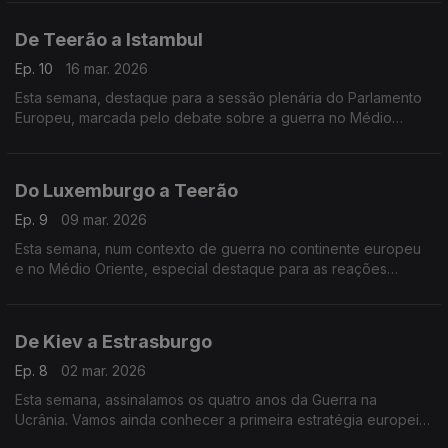
história do comunismo na Polónia.
De Teerão a Istambul
Ep. 10
16 mar. 2026
Esta semana, destaque para a sessão plenária do Parlamento
Europeu, marcada pelo debate sobre a guerra no Médio
Oriente, e para uma homenagem do Comité das Regiões
Europeu a Ekrem Imamoglu, opositor ao regime de Erdogan.
Do Luxemburgo a Teerão
Ep. 9
09 mar. 2026
Esta semana, num contexto de guerra no continente europeu
e no Médio Oriente, especial destaque para as reações
europeias e os novos investimentos na área da defesa na
Europa.
De Kiev a Estrasburgo
Ep. 8
02 mar. 2026
Esta semana, assinalamos os quatro anos da Guerra na
Ucrânia. Vamos ainda conhecer a primeira estratégia europeia
de combate à pobreza, apresentada no Parlamento Europeu.