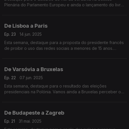
Plenária do Parlamento Europeu e ainda o lançamento do livro
“Divórcio das Nações” do antigo Embaixador da União
Europeia em Washington, João Vale de Almeida.
De Lisboa a Paris
Ep. 23
14 jun. 2025
Esta semana, destaque para a proposta do presidente francês
de proibir o uso das redes sociais a menores de 15 anos.
Vamos ainda às celebrações dos 40 anos da adesão de
Portugal à CEE.
De Varsóvia a Bruxelas
Ep. 22
07 jun. 2025
Esta semana, destaque para o resultado das eleições
presidenciais na Polónia. Vamos ainda a Bruxelas perceber os
desafios do órgão que junta os presidentes de Câmara da
União Europeia, o Comité das Regiões.
De Budapeste a Zagreb
Ep. 21
31 mai. 2025