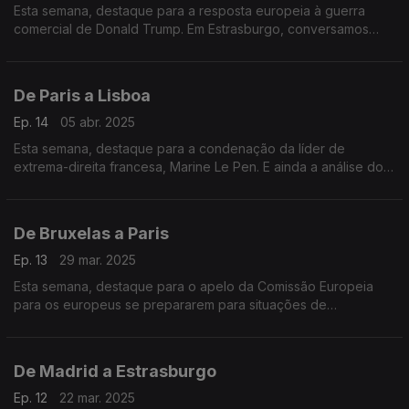
Esta semana, destaque para a resposta europeia à guerra
comercial de Donald Trump. Em Estrasburgo, conversamos
com os eurodeputados sobre a escassez de medicamentos
essenciais na União Europeia.
De Paris a Lisboa
Ep. 14
05 abr. 2025
Esta semana, destaque para a condenação da líder de
extrema-direita francesa, Marine Le Pen. E ainda a análise do
professor universitário, Miguel Poiares Maduro, ao mais
recente Eurobarómetro.
De Bruxelas a Paris
Ep. 13
29 mar. 2025
Esta semana, destaque para o apelo da Comissão Europeia
para os europeus se prepararem para situações de
emergência. E ainda a cimeira de apoio à Ucrânia em Paris.
De Madrid a Estrasburgo
Ep. 12
22 mar. 2025