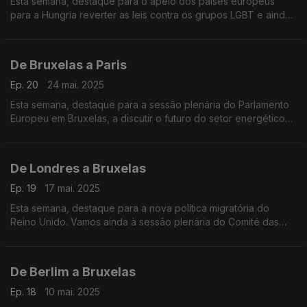
Esta semana, destaque para o apelo dos países europeus
para a Hungria reverter as leis contra os grupos LGBT e ainda
em Lisboa um coro de mulheres à capela croata para assinalar
o dia nacional da Croácia.
De Bruxelas a Paris
Ep. 20
24 mai. 2025
Esta semana, destaque para a sessão plenária do Parlamento
Europeu em Bruxelas, a discutir o futuro do setor energético
na União Europeia. Olhamos ainda para as reações europeias
à crise humanitária em Gaza.
De Londres a Bruxelas
Ep. 19
17 mai. 2025
Esta semana, destaque para a nova política migratória do
Reino Unido. Vamos ainda à sessão plenária do Comité das
Regiões, em Bruxelas, onde representantes do poder local
discutem grandes desafios europeus.
De Berlim a Bruxelas
Ep. 18
10 mai. 2025