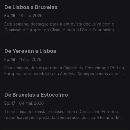
De Lisboa a Bruxelas
Ep. 19
18 mai. 2026
Esta semana, destaque para a entrevista exclusiva com o
Comissário Europeu do Clima, e para o Fórum Económico
Europeu de Bruxelas.
De Yerevan a Lisboa
Ep. 18
11 mai. 2026
Esta semana, destaque para a Cimeira da Comunidade Política
Europeia, que aconteceu na Arménia. Acompanhamos ainda as
comemorações dos 40 anos de Portugal e Espanha na União
Europeia, em Lisboa.
De Bruxelas a Estocolmo
Ep. 17
04 mai. 2026
Temos uma entrevista exclusiva com o Comissário Europeu
responsável pela pasta da Democracia, Justiça e Estado de
Direito e vamos conhecer um livro sobre a palavra "Saudade",
escrito por um jornalista sueco.