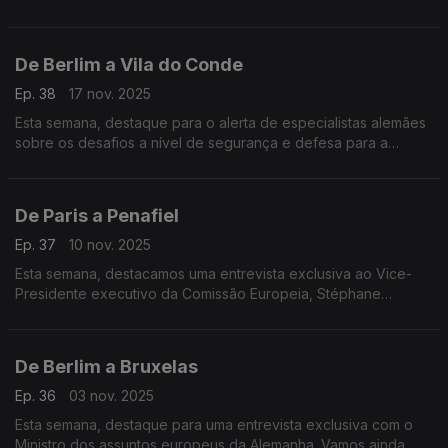
depois da morte do ditador Francisco Franco.
De Berlim a Vila do Conde
Ep. 38
17 nov. 2025
Esta semana, destaque para o alerta de especialistas alemães
sobre os desafios a nível de segurança e defesa para a
Europa. E ainda um projeto em Vila do Conde que quer
proteger a tradição da construção naval em madeira.
De Paris a Penafiel
Ep. 37
10 nov. 2025
Esta semana, destacamos uma entrevista exclusiva ao Vice-
Presidente executivo da Comissão Europeia, Stéphane
Sejourné. E um projeto em Penafiel que oferece formações
profissionais a adultos, através de fundos europeus.
De Berlim a Bruxelas
Ep. 36
03 nov. 2025
Esta semana, destaque para uma entrevista exclusiva com o
Ministro dos assuntos europeus da Alemanha. Vamos ainda