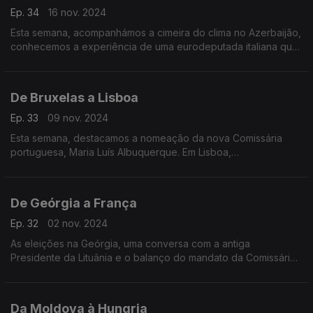
Ep. 34
16 nov. 2024
Esta semana, acompanhámos a cimeira do clima no Azerbaijão,
conhecemos a experiência de uma eurodeputada italiana que
esteve numa prisão na Hungria, e ouvimos os desafios da
cibersegurança na Web Summit em Lisboa
De Bruxelas a Lisboa
Ep. 33
09 nov. 2024
Esta semana, destacamos a nomeação da nova Comissária
portuguesa, Maria Luís Albuquerque. Em Lisboa,
acompanhámos a celebração dos 30 anos da adesão de
Portugal no Espaço Económico Europeu.
De Geórgia a França
Ep. 32
02 nov. 2024
As eleições na Geórgia, uma conversa com a antiga
Presidente da Lituânia e o balanço do mandato da Comissária
Elisa Ferreira.
Da Moldova à Hungria