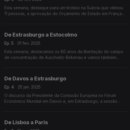
Esta semana, destaque para um tiroteio na Suécia que vitimou
11 pessoas, a aprovação do Orçamento de Estado em França e
ainda uma entrevista exclusiva com a Ministra dos Assuntos
Europeus da Dinamarca.
De Estrasburgo a Estocolmo
Ep. 5
01 fev. 2025
Esta semana, destacamos os 80 anos da libertação do campo
de concentração de Auschwitz-Birkenau e vamos também
conhecer as prioridades da Presidência polaca do Conselho
da União Europeia.
De Davos a Estrasburgo
Ep. 4
25 jan. 2025
O discurso da Presidente da Comissão Europeia no Fórum
Económico Mundial em Davos e, em Estrasburgo, a sessão
plenária de olhos postos na nova administração norte-
americana.
De Lisboa a Paris