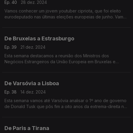
Ep. 40
28 dez. 2024
Vamos conhecer um jovem youtuber cipriota, que foi eleito
eurodeputado nas últimas eleições europeias de junho. Vamos
ainda à região de Istria, na Croácia, conhecer uma família que
caça trufas com cães desde 1966.
De Bruxelas a Estrasburgo
Ep. 39
21 dez. 2024
Esta semana destacamos a reunião dos Ministros dos
Negócios Estrangeiros da União Europeia em Bruxelas e
conhecemos os vencedores do Prémio Sakharov para a
Liberdade de Pensamento, entregue no Parlamento Europeu.
De Varsóvia a Lisboa
Ep. 38
14 dez. 2024
Esta semana vamos até Varsóvia analisar o 1º ano de governo
de Donald Tusk que pôs fim a oito anos da extrema-direita no
poder na Polónia. Falamos ainda com Teresa Anjinho,
candidata a Provedora da Justiça da UE.
De Paris a Tirana