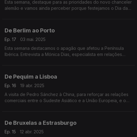
Esta semana, destaque para as prioridades do novo chanceler
alemão e vamos ainda perceber porque festejamos o Dia da
Europa a 9 de maio.
De Berlim ao Porto
Ep. 17
03 mai. 2025
Esta semana destacamos o apagão que afetou a Península
Ibérica. Entrevista a Mónica Dias, especialista em relações
internacionais, sobre o futuro governo alemão. E o Porto,
eleito melhor destino de Erasmus em 2024.
De Pequim a Lisboa
Ep. 16
19 abr. 2025
A visita de Pedro Sánchez à China, para reforçar as relações
comerciais entre o Sudeste Asiático e a União Europeia, e o
novo chefe do gabinete do Parlamento Europeu em Portugal,
Alfredo Sousa de Jesus.
De Bruxelas a Estrasburgo
Ep. 15
12 abr. 2025