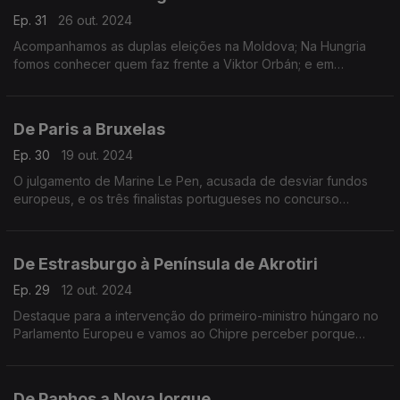
Ep. 31
26 out. 2024
Acompanhamos as duplas eleições na Moldova; Na Hungria
fomos conhecer quem faz frente a Viktor Orbán; e em
Estrasburgo descobrimos o vencedor do Prémio Sakharov.
De Paris a Bruxelas
Ep. 30
19 out. 2024
O julgamento de Marine Le Pen, acusada de desviar fundos
europeus, e os três finalistas portugueses no concurso
europeu Regio Stars. Terra Europa com apresentação de
João Adelino Faria.
De Estrasburgo à Península de Akrotiri
Ep. 29
12 out. 2024
Destaque para a intervenção do primeiro-ministro húngaro no
Parlamento Europeu e vamos ao Chipre perceber porque
existem mais gatos que pessoas. Terra Europa com João
Adelino Faria.
De Paphos a Nova Iorque