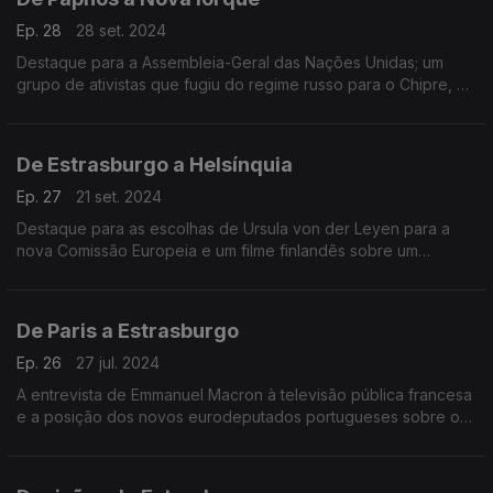
Ep. 28
28 set. 2024
Destaque para a Assembleia-Geral das Nações Unidas; um
grupo de ativistas que fugiu do regime russo para o Chipre, e
ainda, os finalistas do Prémio de Cinema LUX. Terra Europa
com João Adelino Faria.
De Estrasburgo a Helsínquia
Ep. 27
21 set. 2024
Destaque para as escolhas de Ursula von der Leyen para a
nova Comissão Europeia e um filme finlandês sobre um
empresário que salvou judeus durante a II Grande Guerra.
Terra Europa com João Adelino Faria.
De Paris a Estrasburgo
Ep. 26
27 jul. 2024
A entrevista de Emmanuel Macron à televisão pública francesa
e a posição dos novos eurodeputados portugueses sobre o
apoio da UE à Ucrânia. Terra Europa com João Adelino Faria.