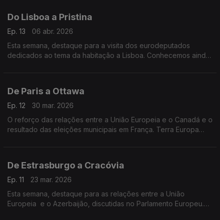
Do Lisboa a Pristina
Ep. 13
06 abr. 2026
Esta semana, destaque para a visita dos eurodeputados
dedicados ao tema da habitação a Lisboa. Conhecemos ainda
a primeira mulher kosovar a subir o Monte Evereste.
De Paris a Ottawa
Ep. 12
30 mar. 2026
O reforço das relações entre a União Europeia e o Canadá e o
resultado das eleições municipais em França. Terra Europa
com apresentação de João Adelino Faria.
De Estrasburgo a Cracóvia
Ep. 11
23 mar. 2026
Esta semana, destaque para as relações entre a União
Europeia e o Azerbaijão, discutidas no Parlamento Europeu.
Vamos ainda a Cracóvia, conhecer um museu que marca a