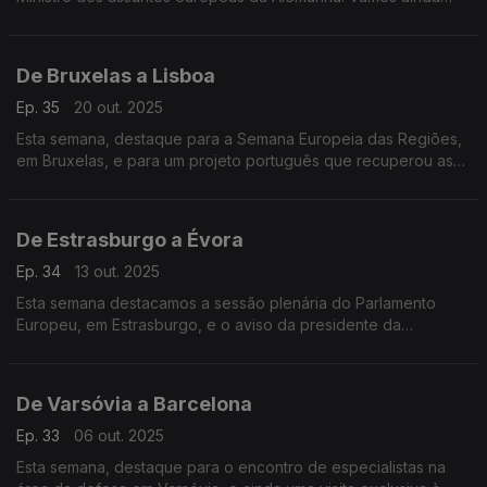
acompanhar a sessão plenária do comité das regiões
europeu.
De Bruxelas a Lisboa
Ep. 35
20 out. 2025
Esta semana, destaque para a Semana Europeia das Regiões,
em Bruxelas, e para um projeto português que recuperou as
linhas de Torres: uma histórica construção de defesa do
século XIX, recuperada mais de 200 anos depois.
De Estrasburgo a Évora
Ep. 34
13 out. 2025
Esta semana destacamos a sessão plenária do Parlamento
Europeu, em Estrasburgo, e o aviso da presidente da
Comissão Europeia relativo a guerra híbrida. Vamos também a
Évora conhecer um laboratório único no mundo.
De Varsóvia a Barcelona
Ep. 33
06 out. 2025
Esta semana, destaque para o encontro de especialistas na