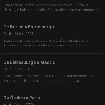
Esta semana, destaque para os três anos de Guerra na
Ucrânia, o balanço das eleições na Alemanha e as mudanças
na relação entre a União Europeia e os Estados Unidos da
América.
De Berlim a Estrasburgo
Ep. 8
22 fev. 2025
Esta semana, destaque para as eleições legislativas na
Alemanha e ainda uma entrevista com a Presidente da
Delegação entre o Parlamento Europeu e a Palestina. Terra
Europa com apresentação de João Adelino Faria.
De Estrasburgo a Madrid
Ep. 7
15 fev. 2025
Esta semana, destacamos a Sessão Plenária do Parlamento
Europeu, em Estrasburgo, onde se debateram as
consequências da invasão russa na Ucrânia. E ainda uma
entrevista com o Embaixador da Palestina em Espanha.
De Örebro a Paris
Ep. 6
08 fev. 2025