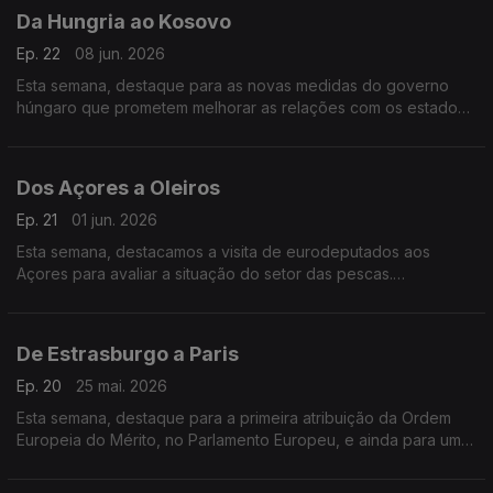
Da Hungria ao Kosovo
Ep. 22
08 jun. 2026
Esta semana, destaque para as novas medidas do governo
húngaro que prometem melhorar as relações com os estados
europeus. E conhecemos ainda um negócio de sucesso que
levou à produção do filme mais premiado do Kosovo.
Dos Açores a Oleiros
Ep. 21
01 jun. 2026
Esta semana, destacamos a visita de eurodeputados aos
Açores para avaliar a situação do setor das pescas.
Conhecemos ainda uma tuna de seniores que recebe fundos
europeus num dos concelhos mais envelhecidos de Portugal.
De Estrasburgo a Paris
Ep. 20
25 mai. 2026
Esta semana, destaque para a primeira atribuição da Ordem
Europeia do Mérito, no Parlamento Europeu, e ainda para uma
entrevista com o último Prémio Nobel da Economia, o francês
Philippe Aghion.