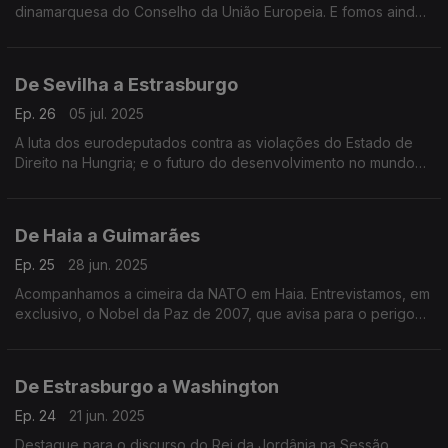
dinamarquesa do Conselho da União Europeia. E fomos ainda
ao Fórum das Cidades, uma iniciativa da Comissão Europeia
que decorreu em Cracóvia, na Polónia.
De Sevilha a Estrasburgo
Ep. 26
05 jul. 2025
A luta dos eurodeputados contra as violações do Estado de
Direito na Hungria; e o futuro do desenvolvimento no mundo
com o subsecretário da ONU, Jorge Moreira da Silva.
Apresentação de Daniela Santiago.
De Haia a Guimarães
Ep. 25
28 jun. 2025
Acompanhamos a cimeira da NATO em Haia. Entrevistamos, em
exclusivo, o Nobel da Paz de 2007, que avisa para o perigo
de um conflito nuclear. Terra Europa, apresentação de João
Adelino Faria
De Estrasburgo a Washington
Ep. 24
21 jun. 2025
Destaque para o discurso do Rei da Jordânia na Sessão