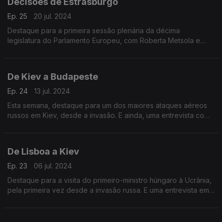
Decisões de Estrasburgo
Ep. 25
20 jul. 2024
Destaque para a primeira sessão plenária da décima
legislatura do Parlamento Europeu, com Roberta Metsola e
Ursula von der Leyen a garantirem mais um mandato. Terra
Europa com João Adelino Faria.
De Kiev a Budapeste
Ep. 24
13 jul. 2024
Esta semana, destaque para um dos maiores ataques aéreos
russos em Kiev, desde a invasão. E ainda, uma entrevista com
um professor universitário húngaro sobre a situação política do
país.
De Lisboa a Kiev
Ep. 23
06 jul. 2024
Destaque para a visita do primeiro-ministro húngaro à Ucrânia,
pela primeira vez desde a invasão russa. E uma entrevista em
exclusivo ao Presidente do Tribunal de Contas de França.
Apresentação de João Adelino Faria.