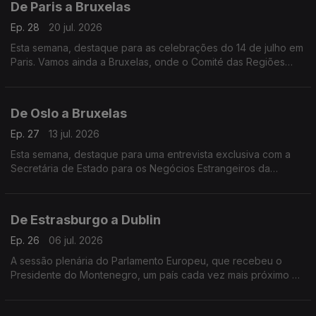
De Paris a Bruxelas
Ep. 28
20 jul. 2026
Esta semana, destaque para as celebrações do 14 de julho em
Paris. Vamos ainda a Bruxelas, onde o Comité das Regiões
pede mais medidas à Comissão Europeia para melhorar os
direitos LGBTQI+ na Europa.
De Oslo a Bruxelas
Ep. 27
13 jul. 2026
Esta semana, destaque para uma entrevista exclusiva com a
Secretária de Estado para os Negócios Estrangeiros da
Noruega. Vamos ainda a Bruxelas, conhecer as consequências
do novo Pacto Europeu de Migração e Asilo.
De Estrasburgo a Dublin
Ep. 26
06 jul. 2026
A sessão plenária do Parlamento Europeu, que recebeu o
Presidente do Montenegro, um país cada vez mais próximo de
aderir à UE eo arranque da Presidência irlandesa do Conselho
da União Europeia, assinalado em Lisboa.