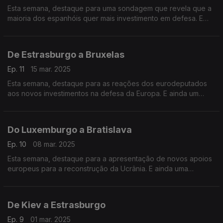
Esta semana, destaque para uma sondagem que revela que a
maioria dos espanhóis quer mais investimento em defesa. E
ainda vamos conversar com a líder da oposição bielorussa
sobre os direitos das mulheres no país.
De Estrasburgo a Bruxelas
Ep. 11
15 mar. 2025
Esta semana, destaque para as reações dos eurodeputados
aos novos investimentos na defesa da Europa. E ainda um
balanço dos 100 dias da Comissão Europeia. Terra Europa com
apresentação de João Adelino Faria.
Do Luxemburgo a Bratislava
Ep. 10
08 mar. 2025
Esta semana, destaque para a apresentação de novos apoios
europeus para a reconstrução da Ucrânia. E ainda uma
entrevista em exclusivo com o Ministro dos Negócios
Estrangeiros da Eslováquia.
De Kiev a Estrasburgo
Ep. 9
01 mar. 2025