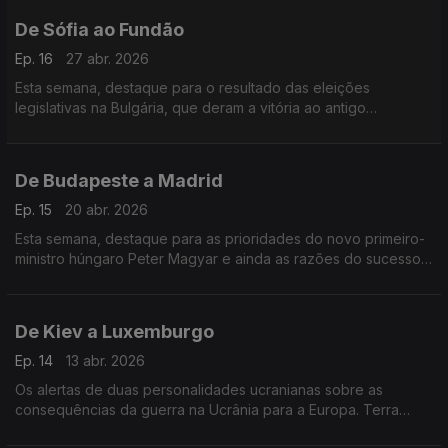
De Sófia ao Fundão
Ep. 16
27 abr. 2026
Esta semana, destaque para o resultado das eleições
legislativas na Bulgária, que deram a vitória ao antigo
Presidente pró-russo. Fomos ainda conhecer um projeto de
integração social no Fundão.
De Budapeste a Madrid
Ep. 15
20 abr. 2026
Esta semana, destaque para as prioridades do novo primeiro-
ministro húngaro Peter Magyar e ainda as razões do sucesso
da economia de Espanha, o país que mais cresce na União
Europeia.
De Kiev a Luxemburgo
Ep. 14
13 abr. 2026
Os alertas de duas personalidades ucranianas sobre as
consequências da guerra na Ucrânia para a Europa. Terra
Europa com apresentação de João Adelino Faria