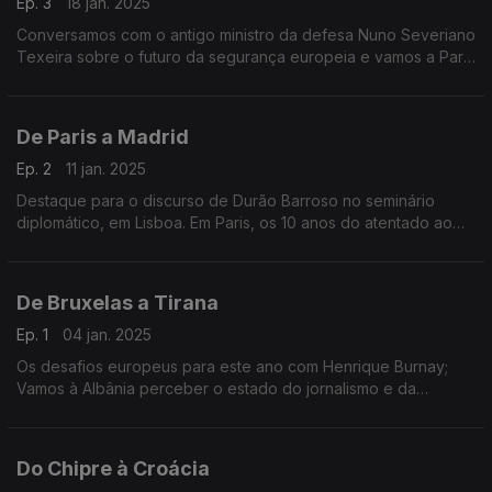
Ep. 3
18 jan. 2025
Conversamos com o antigo ministro da defesa Nuno Severiano
Texeira sobre o futuro da segurança europeia e vamos a Paris
conhecer os desafios do novo governo de François Bayrou.
De Paris a Madrid
Ep. 2
11 jan. 2025
Destaque para o discurso de Durão Barroso no seminário
diplomático, em Lisboa. Em Paris, os 10 anos do atentado ao
Charlie Hebdo e em Madrid, acompanhamos as celebrações
do 50º aniversário da Espanha em Liberdade.
De Bruxelas a Tirana
Ep. 1
04 jan. 2025
Os desafios europeus para este ano com Henrique Burnay;
Vamos à Albânia perceber o estado do jornalismo e da
liberdade de imprensa no país. Terra Europa com
apresentação de João Adelino Faria.
Do Chipre à Croácia