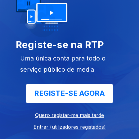
Edição I Sandra Pimenta
18 jul. 2026
Registe-se na RTP
Edição | Saes Furtado
17 jul. 2026
Uma única conta para todo o
serviço público de media
Edição | Saes Furtado
16 jul. 2026
REGISTE-SE AGORA
Edição | Saes Furtado
Quero registar-me mais tarde
15 jul. 2026
Entrar (utilizadores registados)