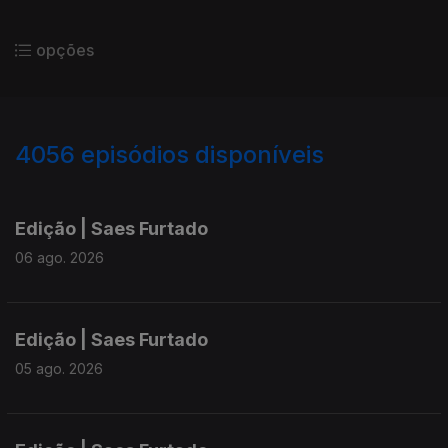
opções
4056
episódios disponíveis
945013
942300
939853
Edição | Saes Furtado
06 ago. 2026
Edição | Saes Furtado
05 ago. 2026