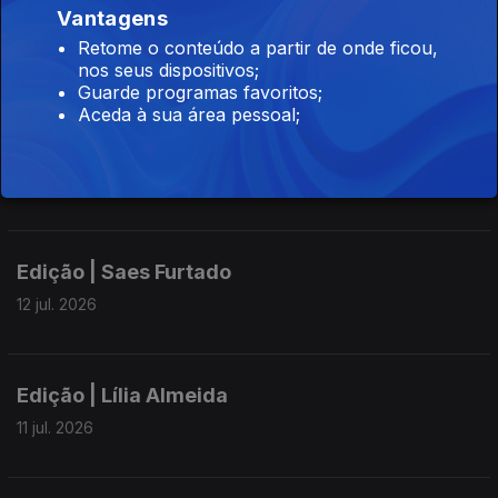
Vantagens
Edição | Saes Furtado
Retome o conteúdo a partir de onde ficou,
14 jul. 2026
nos seus dispositivos;
Guarde programas favoritos;
Aceda à sua área pessoal;
Edição | Saes Furtado
13 jul. 2026
Edição | Saes Furtado
12 jul. 2026
Edição | Lília Almeida
11 jul. 2026