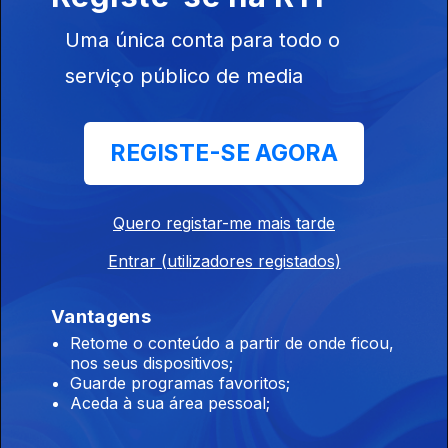
Edição | Lília Almeida
Uma única conta para todo o
23 jul. 2026
serviço público de media
Edição | Lília Almeida
REGISTE-SE AGORA
21 jul. 2026
Quero registar-me mais tarde
Edição | Margarida Pereira
Entrar (utilizadores registados)
20 jul. 2026
Vantagens
Retome o conteúdo a partir de onde ficou,
nos seus dispositivos;
Edição I Sandra Pimenta
Guarde programas favoritos;
19 jul. 2026
Aceda à sua área pessoal;