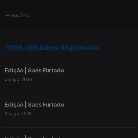
opções
4056
episódios disponíveis
945013
942300
939853
Edição | Saes Furtado
06 ago. 2026
Edição | Saes Furtado
05 ago. 2026