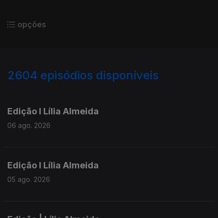
opções
2604
episódios disponíveis
944153
940288
935953
930873
927032
Edição I Lília Almeida
06 ago. 2026
Edição I Lília Almeida
05 ago. 2026