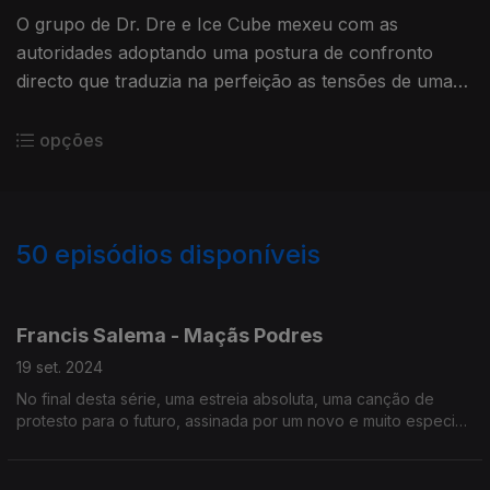
O grupo de Dr. Dre e Ice Cube mexeu com as
autoridades adoptando uma postura de confronto
directo que traduzia na perfeição as tensões de uma
América problemática.
opções
50
episódios disponíveis
787802
780476
771206
759199
758994
Francis Salema - Maçãs Podres
19 set. 2024
No final desta série, uma estreia absoluta, uma canção de
protesto para o futuro, assinada por um novo e muito especial
talento, Francis Salema.