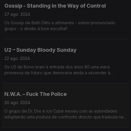
Gossip - Standing in the Way of Control
27 ago. 2024
Os Gossip de Beth Ditto a afirmarem - sobre pronunciado
grupo - o direito à livre escolha!!
U2 – Sunday Bloody Sunday
22 ago. 2024
Os U2 de Bono eram à entrada dos anos 80 uma mera
promessa de futuro que demoraria ainda a ascender à
condição que hoje o globo lhes reconhece, mas eram já
dedicadas vozes da paz.
N.W.A. – Fuck The Police
20 ago. 2024
O grupo de Dr. Dre e Ice Cube mexeu com as autoridades
adoptando uma postura de confronto directo que traduzia na
perfeição as tensões de uma América problemática.