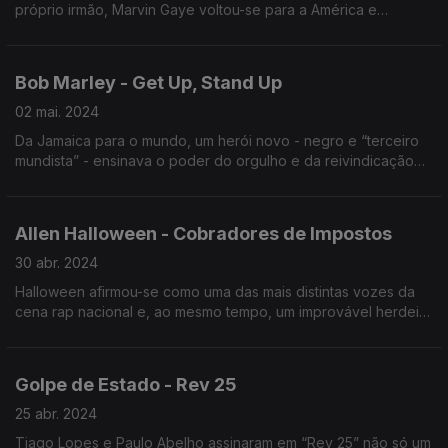
próprio irmão, Marvin Gaye voltou-se para a América e
mostrou a toda a gente o que se passava.
Bob Marley - Get Up, Stand Up
02 mai. 2024
Da Jamaica para o mundo, um herói novo - negro e “terceiro
mundista” - ensinava o poder do orgulho e da reivindicação
justa.
Allen Halloween - Cobradores de Impostos
30 abr. 2024
Halloween afirmou-se como uma das mais distintas vozes da
cena rap nacional e, ao mesmo tempo, um improvável herdeiro
de Zeca Afonso.
Golpe de Estado - Rev 25
25 abr. 2024
Tiago Lopes e Paulo Abelho assinaram em “Rev 25” não só um