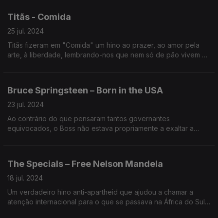
Titãs - Comida
25 jul. 2024
Titãs fizeram em "Comida" um hino ao prazer, ao amor pela
arte, à liberdade, lembrando-nos que nem só de pão vivem as
pessoas.
Bruce Springsteen – Born in the USA
23 jul. 2024
Ao contrário do que pensaram tantos governantes
equivocados, o Boss não estava propriamente a exaltar a
América conservadora das bandeiras desfraldadas.
The Specials – Free Nelson Mandela
18 jul. 2024
Um verdadeiro hino anti-apartheid que ajudou a chamar a
atenção internacional para o que se passava na África do Sul
e que ao tornar-se num êxito tornou mais familiar o nome do