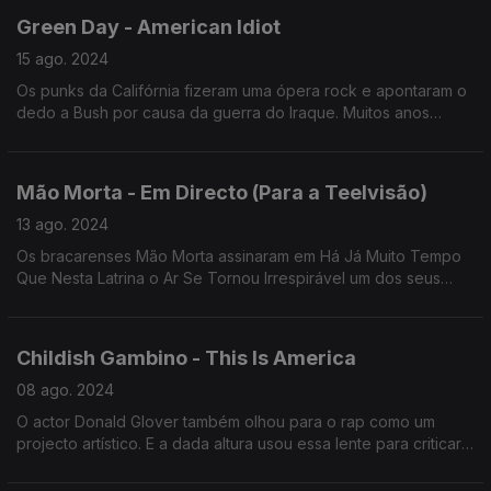
Green Day - American Idiot
15 ago. 2024
Os punks da Califórnia fizeram uma ópera rock e apontaram o
dedo a Bush por causa da guerra do Iraque. Muitos anos
depois, Trump parece também ter enfiado a carapuça.
Mão Morta - Em Directo (Para a Teelvisão)
13 ago. 2024
Os bracarenses Mão Morta assinaram em Há Já Muito Tempo
Que Nesta Latrina o Ar Se Tornou Irrespirável um dos seus
mais urgentes manifestos políticos. E este "Em Directo..." até
mereceu versão no Elétrico da 3.
Childish Gambino - This Is America
08 ago. 2024
O actor Donald Glover também olhou para o rap como um
projecto artístico. E a dada altura usou essa lente para criticar a
América...