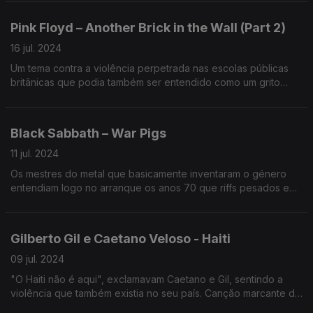
carismático líder africano para cuja libertação se apelava.
Pink Floyd – Another Brick in the Wall (Part 2)
16 jul. 2024
Um tema contra a violência perpetrada nas escolas públicas
britânicas que podia também ser entendido como um grito
contra o opressivo sistema de classes que pretendia manter
toda a gente no lugar, como tijolos numa parede.
Black Sabbath – War Pigs
11 jul. 2024
Os mestres do metal que basicamente inventaram o género
entendiam logo no arranque os anos 70 que riffs pesados e
pacifismo não eram coisas incompatíveis.
Gilberto Gil e Caetano Veloso - Haiti
09 jul. 2024
"O Haiti não é aqui", exclamavam Caetano e Gil, sentindo a
violência que também existia no seu país. Canção marcante de
Tropicalia 2, este é um tema em que os veteranos também