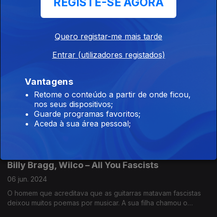
REGISTE-SE AGORA
Pop Dell’Arte – Juramento sem Bandeira
13 jun. 2024
Quero registar-me mais tarde
No Portugal que distava pouco mais de uma década do 25 de
Entrar (utilizadores registados)
Abril, João Peste dos Pop Dell'Arte e Adolfo Luxúria Canibal
dos Mão Morta juravam não dar descanso aos que queriam
oprimir. Quase 40 anos depois, ambos continuam a professar
Vantagens
essa liberdade.
Manu Chao - Clandestino
Retome o conteúdo a partir de onde ficou,
nos seus dispositivos;
11 jun. 2024
Guarde programas favoritos;
Com a imigração na ordem do dia, recordar a obra-prima de
Aceda à sua área pessoal;
Manu Chao é oportuno: o cantor espanhol criado em França,
que formou os Mano Negra e depois se aventurou a solo,
cantou as dores dos que não tinham voz.
Billy Bragg, Wilco – All You Fascists
06 jun. 2024
O homem que acreditava que as guitarras matavam fascistas
deixou muitos poemas por musicar. A sua filha chamou o
britânico Billy Bragg e os americanos Wilco para darem música