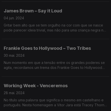
a palavras que continuavam essa luta importante.
James Brown – Say it Loud
04 jun. 2024
Gritar bem alto que se tem orgulho na cor com que se nasce
pode parecer ideia trivial, mas não para uma criança negra na
América do arranque dos anos 70. James Brown não tinha
medo. E proclamou esse urgente orgulho.
Frankie Goes to Hollywood – Two Tribes
30 mai. 2024
Num momento em que a tensão entre os grandes poderes se
agita, recordamos um trema dos Frankie Goes to Hollywood
criado numa era em que a ameaça nuclear era real.
Working Week - Venceremos
28 mai. 2024
No título uma palavra que significa o mesmo em castelhano e
português. Nesta homenagem a Vitor Jara está Tracey Thorn
e Robert Wyatt. E só isso deveria ser o suficiente para lhe