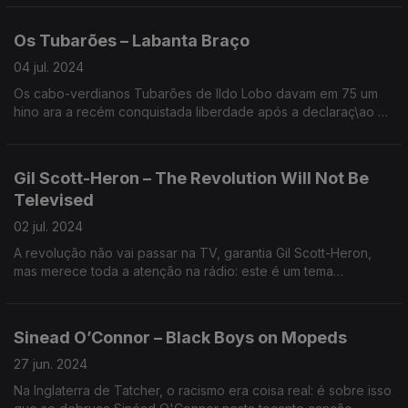
acusavam a influência do rap.
Os Tubarões – Labanta Braço
04 jul. 2024
Os cabo-verdianos Tubarões de Ildo Lobo davam em 75 um
hino ara a recém conquistada liberdade após a declaraç\ao de
independência de cabo Verde. "Levanta o braço e grita a tua
iberdade", cantava-se.
Gil Scott-Heron – The Revolution Will Not Be
Televised
02 jul. 2024
A revolução não vai passar na TV, garantia Gil Scott-Heron,
mas merece toda a atenção na rádio: este é um tema
fundamental na história da luta pela igualdade dos negros
norte-americanos e um prenúncio do hip hop que estava para
chegar.
Sinead O’Connor – Black Boys on Mopeds
27 jun. 2024
Na Inglaterra de Tatcher, o racismo era coisa real: é sobre isso