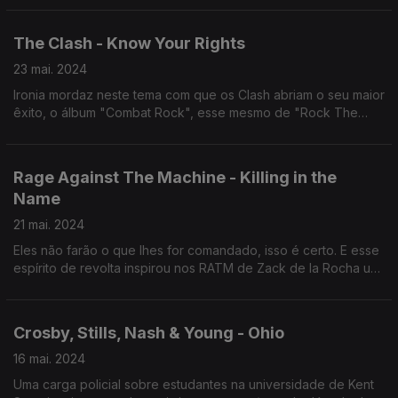
darmos atenção.
The Clash - Know Your Rights
23 mai. 2024
Ironia mordaz neste tema com que os Clash abriam o seu maior
êxito, o álbum "Combat Rock", esse mesmo de "Rock The
Casbah". Mas em "Know Your Rights" eles ensinavam o que
significava ter consciência.
Rage Against The Machine - Killing in the
Name
21 mai. 2024
Eles não farão o que lhes for comandado, isso é certo. E esse
espírito de revolta inspirou nos RATM de Zack de la Rocha um
grito que é sinónimo de exigência de liberdade.
Crosby, Stills, Nash & Young - Ohio
16 mai. 2024
Uma carga policial sobre estudantes na universidade de Kent