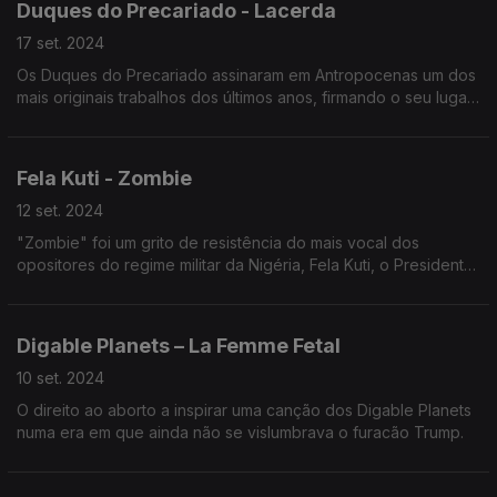
Duques do Precariado - Lacerda
17 set. 2024
Os Duques do Precariado assinaram em Antropocenas um dos
mais originais trabalhos dos últimos anos, firmando o seu lugar
numa linhagem que remonta a Zeca.
Fela Kuti - Zombie
12 set. 2024
"Zombie" foi um grito de resistência do mais vocal dos
opositores do regime militar da Nigéria, Fela Kuti, o Presidente
Negro que inventou o afrobeat.
Digable Planets – La Femme Fetal
10 set. 2024
O direito ao aborto a inspirar uma canção dos Digable Planets
numa era em que ainda não se vislumbrava o furacão Trump.