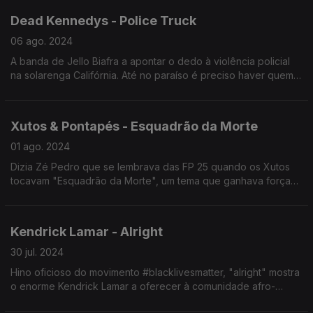
Dead Kennedys - Police Truck
06 ago. 2024
A banda de Jello Biafra a apontar o dedo à violência policial
na solarenga Califórnia. Até no paraíso é preciso haver quem
resista.
Xutos & Pontapés - Esquadrão da Morte
01 ago. 2024
Dizia Zé Pedro que se lembrava das FP 25 quando os Xutos
tocavam "Esquadrão da Morte", um tema que ganhava força
maior de cada vez que se escutava em palco.
Kendrick Lamar - Alright
30 jul. 2024
Hino oficioso do movimento #blacklivesmatter, "alright" mostra
o enorme Kendrick Lamar a oferecer à comunidade afro-
americana um foco positivo no futuro.