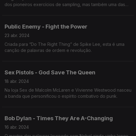
dos pioneiros exercícios de sampling, mas também uma das
primeiras peças de música electrónica apontadas à pista.
Public Enemy - Fight the Power
23 abr. 2024
Criada para “Do The Right Thing” de Spike Lee, esta é uma
canção de palavras de ordem e revolução.
Sex Pistols - God Save The Queen
18 abr. 2024
Na loja Sex de Malcolm McLaren e Vivienne Westwood nasceu
a banda que personificou o espírito combativo do punk.
Bob Dylan - Times They Are A-Changing
16 abr. 2024
O mestre das palavras laureado com Nobel ainda vinha longe,