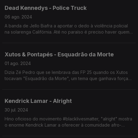
Dead Kennedys - Police Truck
06 ago. 2024
A banda de Jello Biafra a apontar o dedo à violência policial
na solarenga Califórnia. Até no paraíso é preciso haver quem
resista.
Xutos & Pontapés - Esquadrão da Morte
01 ago. 2024
Dizia Zé Pedro que se lembrava das FP 25 quando os Xutos
tocavam "Esquadrão da Morte", um tema que ganhava força
maior de cada vez que se escutava em palco.
Kendrick Lamar - Alright
30 jul. 2024
Hino oficioso do movimento #blacklivesmatter, "alright" mostra
o enorme Kendrick Lamar a oferecer à comunidade afro-
americana um foco positivo no futuro.