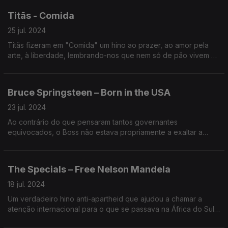
Titãs - Comida
25 jul. 2024
Titãs fizeram em "Comida" um hino ao prazer, ao amor pela
arte, à liberdade, lembrando-nos que nem só de pão vivem as
pessoas.
Bruce Springsteen – Born in the USA
23 jul. 2024
Ao contrário do que pensaram tantos governantes
equivocados, o Boss não estava propriamente a exaltar a
América conservadora das bandeiras desfraldadas.
The Specials – Free Nelson Mandela
18 jul. 2024
Um verdadeiro hino anti-apartheid que ajudou a chamar a
atenção internacional para o que se passava na África do Sul
e que ao tornar-se num êxito tornou mais familiar o nome do