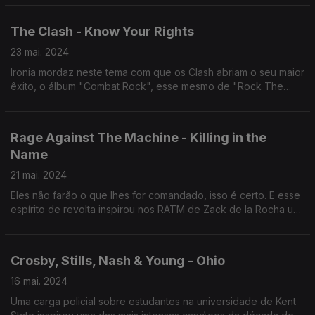
darmos atenção.
The Clash - Know Your Rights
23 mai. 2024
Ironia mordaz neste tema com que os Clash abriam o seu maior
êxito, o álbum "Combat Rock", esse mesmo de "Rock The
Casbah". Mas em "Know Your Rights" eles ensinavam o que
significava ter consciência.
Rage Against The Machine - Killing in the
Name
21 mai. 2024
Eles não farão o que lhes for comandado, isso é certo. E esse
espírito de revolta inspirou nos RATM de Zack de la Rocha um
grito que é sinónimo de exigência de liberdade.
Crosby, Stills, Nash & Young - Ohio
16 mai. 2024
Uma carga policial sobre estudantes na universidade de Kent