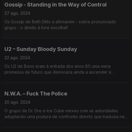
Gossip - Standing in the Way of Control
27 ago. 2024
Os Gossip de Beth Ditto a afirmarem - sobre pronunciado
grupo - o direito à livre escolha!!
U2 – Sunday Bloody Sunday
22 ago. 2024
Os U2 de Bono eram à entrada dos anos 80 uma mera
promessa de futuro que demoraria ainda a ascender à
condição que hoje o globo lhes reconhece, mas eram já
dedicadas vozes da paz.
N.W.A. – Fuck The Police
20 ago. 2024
O grupo de Dr. Dre e Ice Cube mexeu com as autoridades
adoptando uma postura de confronto directo que traduzia na
perfeição as tensões de uma América problemática.