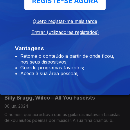
REGISTE-SE AGORA
Pop Dell’Arte – Juramento sem Bandeira
13 jun. 2024
Quero registar-me mais tarde
No Portugal que distava pouco mais de uma década do 25 de
Entrar (utilizadores registados)
Abril, João Peste dos Pop Dell'Arte e Adolfo Luxúria Canibal
dos Mão Morta juravam não dar descanso aos que queriam
oprimir. Quase 40 anos depois, ambos continuam a professar
Vantagens
essa liberdade.
Manu Chao - Clandestino
Retome o conteúdo a partir de onde ficou,
nos seus dispositivos;
11 jun. 2024
Guarde programas favoritos;
Com a imigração na ordem do dia, recordar a obra-prima de
Aceda à sua área pessoal;
Manu Chao é oportuno: o cantor espanhol criado em França,
que formou os Mano Negra e depois se aventurou a solo,
cantou as dores dos que não tinham voz.
Billy Bragg, Wilco – All You Fascists
06 jun. 2024
O homem que acreditava que as guitarras matavam fascistas
deixou muitos poemas por musicar. A sua filha chamou o
britânico Billy Bragg e os americanos Wilco para darem música