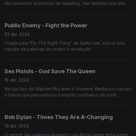
dos pioneiros exercícios de sampling, mas também uma das
primeiras peças de música electrónica apontadas à pista.
Public Enemy - Fight the Power
23 abr. 2024
Criada para “Do The Right Thing” de Spike Lee, esta é uma
canção de palavras de ordem e revolução.
Sex Pistols - God Save The Queen
18 abr. 2024
Na loja Sex de Malcolm McLaren e Vivienne Westwood nasceu
a banda que personificou o espírito combativo do punk.
Bob Dylan - Times They Are A-Changing
16 abr. 2024
O mestre das palavras laureado com Nobel ainda vinha longe,