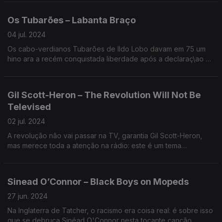
acusavam a influência do rap.
Os Tubarões – Labanta Braço
04 jul. 2024
Os cabo-verdianos Tubarões de Ildo Lobo davam em 75 um
hino ara a recém conquistada liberdade após a declaraç\ao de
independência de cabo Verde. "Levanta o braço e grita a tua
iberdade", cantava-se.
Gil Scott-Heron – The Revolution Will Not Be
Televised
02 jul. 2024
A revolução não vai passar na TV, garantia Gil Scott-Heron,
mas merece toda a atenção na rádio: este é um tema
fundamental na história da luta pela igualdade dos negros
norte-americanos e um prenúncio do hip hop que estava para
chegar.
Sinead O’Connor – Black Boys on Mopeds
27 jun. 2024
Na Inglaterra de Tatcher, o racismo era coisa real: é sobre isso
que se debruça Sinéad O'Connor nesta tocante canção,