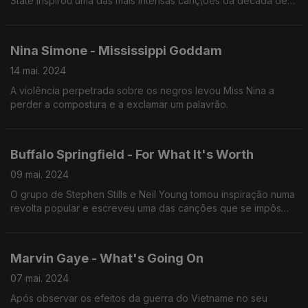
State inspirou uma das mais intensas canç\oes da década de
60.
Nina Simone - Mississippi Goddam
14 mai. 2024
A violência perpetrada sobre os negros levou Miss Nina a
perder a compostura e a exclamar um palavrão.
Buffalo Springfield - For What It's Worth
09 mai. 2024
O grupo de Stephen Stills e Neil Young tomou inspiração numa
revolta popular e escreveu uma das canções que se impôs
como um hino pacifista.
Marvin Gaye - What's Going On
07 mai. 2024
Após observar os efeitos da guerra do Vietname no seu