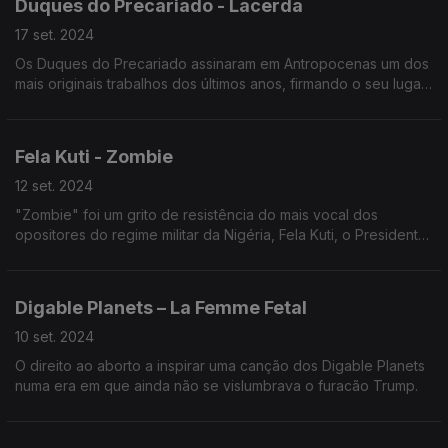
Duques do Precariado - Lacerda
17 set. 2024
Os Duques do Precariado assinaram em Antropocenas um dos
mais originais trabalhos dos últimos anos, firmando o seu lugar
numa linhagem que remonta a Zeca.
Fela Kuti - Zombie
12 set. 2024
"Zombie" foi um grito de resistência do mais vocal dos
opositores do regime militar da Nigéria, Fela Kuti, o Presidente
Negro que inventou o afrobeat.
Digable Planets – La Femme Fetal
10 set. 2024
O direito ao aborto a inspirar uma canção dos Digable Planets
numa era em que ainda não se vislumbrava o furacão Trump.