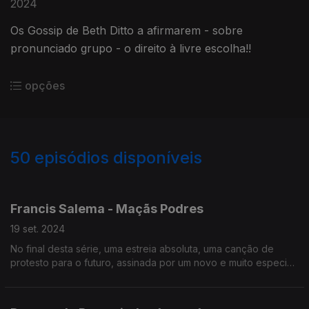
2024
Os Gossip de Beth Ditto a afirmarem - sobre
pronunciado grupo - o direito à livre escolha!!
opções
50
episódios disponíveis
787802
780476
771206
759199
758994
Francis Salema - Maçãs Podres
19 set. 2024
No final desta série, uma estreia absoluta, uma canção de
protesto para o futuro, assinada por um novo e muito especial
talento, Francis Salema.