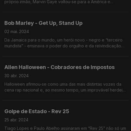
próprio irmão, Marvin Gaye voltou-se para a América e
mostrou a toda a gente o que se passava.
Bob Marley - Get Up, Stand Up
02 mai. 2024
Da Jamaica para o mundo, um herói novo - negro e “terceiro
mundista” - ensinava o poder do orgulho e da reivindicação
justa.
Allen Halloween - Cobradores de Impostos
30 abr. 2024
Halloween afirmou-se como uma das mais distintas vozes da
cena rap nacional e, ao mesmo tempo, um improvável herdeiro
de Zeca Afonso.
Golpe de Estado - Rev 25
25 abr. 2024
Tiago Lopes e Paulo Abelho assinaram em “Rev 25” não só um