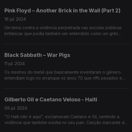
carismático líder africano para cuja libertação se apelava.
Pink Floyd – Another Brick in the Wall (Part 2)
16 jul. 2024
Um tema contra a violência perpetrada nas escolas públicas
britânicas que podia também ser entendido como um grito
contra o opressivo sistema de classes que pretendia manter
toda a gente no lugar, como tijolos numa parede.
Black Sabbath – War Pigs
11 jul. 2024
Os mestres do metal que basicamente inventaram o género
entendiam logo no arranque os anos 70 que riffs pesados e
pacifismo não eram coisas incompatíveis.
Gilberto Gil e Caetano Veloso - Haiti
09 jul. 2024
"O Haiti não é aqui", exclamavam Caetano e Gil, sentindo a
violência que também existia no seu país. Canção marcante de
Tropicalia 2, este é um tema em que os veteranos também