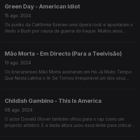
Green Day - American Idiot
15 ago. 2024
Os punks da Califórnia fizeram uma ópera rock e apontaram o
dedo a Bush por causa da guerra do Iraque. Muitos anos
depois, Trump parece também ter enfiado a carapuça.
Mão Morta - Em Directo (Para a Teelvisão)
13 ago. 2024
Os bracarenses Mão Morta assinaram em Há Já Muito Tempo
Que Nesta Latrina o Ar Se Tornou Irrespirável um dos seus
mais urgentes manifestos políticos. E este "Em Directo..." até
mereceu versão no Elétrico da 3.
Childish Gambino - This Is America
08 ago. 2024
O actor Donald Glover também olhou para o rap como um
projecto artístico. E a dada altura usou essa lente para criticar a
América...