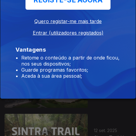
REGISTE-SE AGORA
Quero registar-me mais tarde
18 set. 2025
Trail Encostas
Entrar (utilizadores registados)
de Xira
Vantagens
Retome o conteúdo a partir de onde ficou,
nos seus dispositivos;
Guarde programas favoritos;
Aceda à sua área pessoal;
17 set. 2025
Corrida das
Avenidas Novas
12 set. 2025