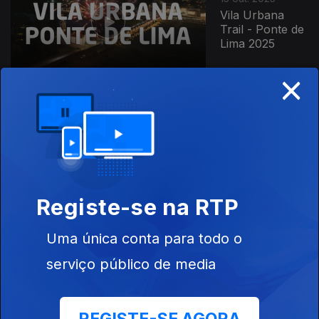
Vila Urbana
Trail - Ponte de
Lima 2025
×
14 out. 2025
Grande Trail
Serra dos
Candeeiros
2025
Registe-se na RTP
Uma única conta para todo o
08 out. 2025
serviço público de media
Meia Maratona
de Ovar 2025