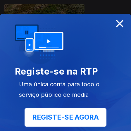
×
11 jul. 2025
Garranos Raide
2025 Vieira do
Minho
Este conteúdo faz parte de RTP
Registe-se na RTP
Desporto
Uma única conta para todo o
serviço público de media
Atletismo
Badminton
Canoagem
REGISTE-SE AGORA