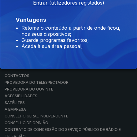
Entrar (utilizadores registados)
RÁDIO
RTP ARQUIVOS
RTP ENSINA
Vantagens
RTP PLAY
Retome o conteúdo a partir de onde ficou,
EM DIRETO
nos seus dispositivos;
REVER PROGRAMAS
Guarde programas favoritos;
Aceda à sua área pessoal;
CONCURSOS
PERGUNTAS FREQUENTES
CONTACTOS
CONTACTOS
PROVEDORA DO TELESPECTADOR
PROVEDORA DO OUVINTE
ACESSIBILIDADES
SATÉLITES
A EMPRESA
CONSELHO GERAL INDEPENDENTE
CONSELHO DE OPINIÃO
CONTRATO DE CONCESSÃO DO SERVIÇO PÚBLICO DE RÁDIO E
TELEVISÃO