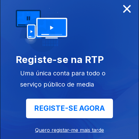
×
Disponível para iOS, Android, Apple TV, Android TV e
CarPlay
Registe-se na RTP
Uma única conta para todo o
serviço público de media
REGISTE-SE AGORA
NOTÍCIAS
DESPORTO
Quero registar-me mais tarde
TELEVISÃO