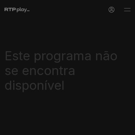
Este programa não
se encontra
disponível