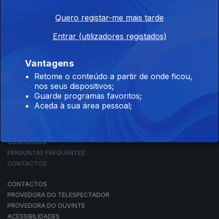
Quero registar-me mais tarde
Entrar (utilizadores registados)
NOTÍCIAS
DESPORTO
TELEVISÃO
Vantagens
RÁDIO
Retome o conteúdo a partir de onde ficou,
RTP ARQUIVOS
nos seus dispositivos;
RTP ENSINA
Guarde programas favoritos;
RTP PLAY
Aceda à sua área pessoal;
EM DIRETO
REVER PROGRAMAS
CONCURSOS
PERGUNTAS FREQUENTES
CONTACTOS
CONTACTOS
PROVEDORA DO TELESPECTADOR
PROVEDORA DO OUVINTE
ACESSIBILIDADES