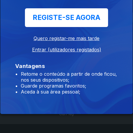
dramas
REGISTE-SE AGORA
Quero registar-me mais tarde
Ludwig
Dezoito
Um Tempo A
Outro
Entrar (utilizadores registados)
Vantagens
Retome o conteúdo a partir de onde ficou,
Instale a aplicação
RTP Play
nos seus dispositivos;
Guarde programas favoritos;
Aceda à sua área pessoal;
Disponível para iOS, Android, Apple TV, Android TV e
CarPlay