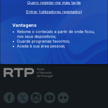
Quero registar-me mais tarde
Instale a aplicação
RTP Play
Entrar (utilizadores registados)
Vantagens
Disponível para iOS, Android, Apple TV, Android TV e
Retome o conteúdo a partir de onde ficou,
CarPlay
nos seus dispositivos;
Guarde programas favoritos;
Aceda à sua área pessoal;