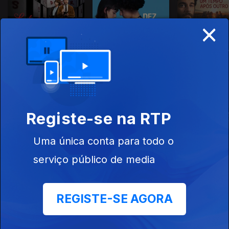
×
Ludwig
Dezoito
Um Tempo A
Outro
Este conteúdo faz parte de Séries
Estrangeiras
Registe-se na RTP
Uma única conta para todo o
serviço público de media
O Santo
Harry Wild
Ludwig
REGISTE-SE AGORA