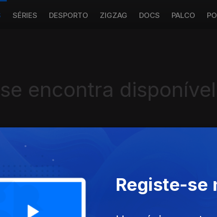
S
SÉRIES
DESPORTO
ZIGZAG
DOCS
PALCO
PO
 se encontra disponível
Instale a aplicação
RTP Play
Registe-se
Disponível para iOS, Android, Apple TV, Android TV e CarPlay