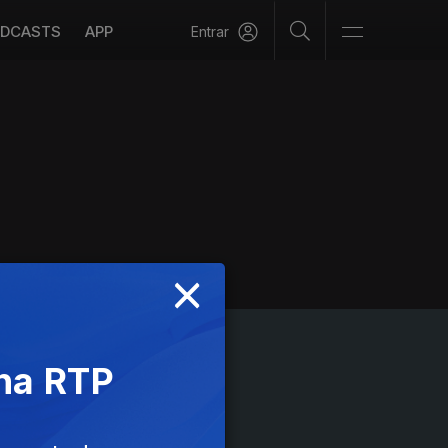
DCASTS
APP
Entrar
×
 na RTP