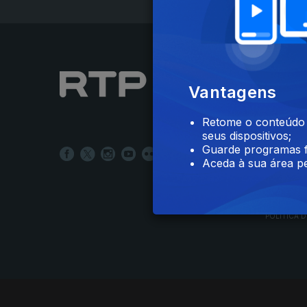
NOTÍCIAS
Vantagens
DESPORT
TELEVIS
Retome o conteúdo a
RÁDIO
seus dispositivos;
RTP ARQ
Guarde programas f
RTP ENSI
Aceda à sua área pe
POLÍTICA D