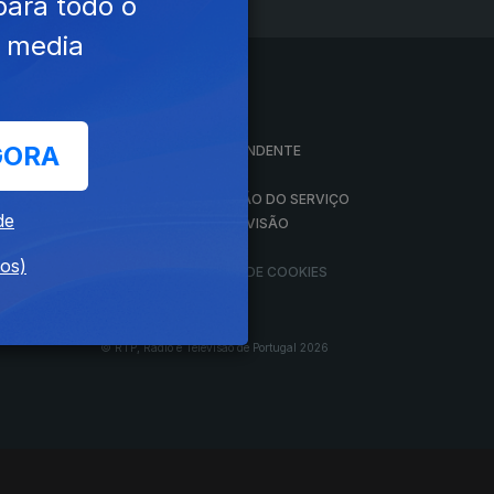
para todo o
e media
A EMPRESA
GORA
CONSELHO GERAL INDEPENDENTE
CONSELHO DE OPINIÃO
VINTE
CONTRATO DE CONCESSÃO DO SERVIÇO
de
PÚBLICO DE RÁDIO E TELEVISÃO
RGPD
dos)
GESTÃO DAS DEFINIÇÕES DE COOKIES
© RTP, Rádio e Televisão de Portugal 2026