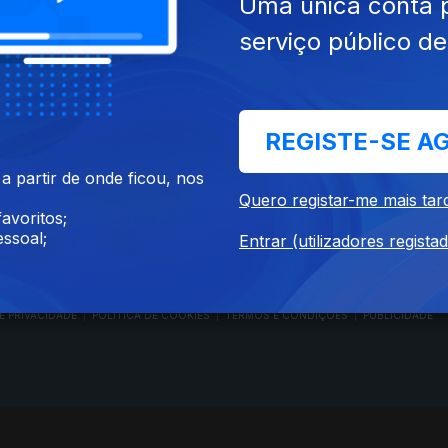
Uma única conta 
serviço público d
RTP PLAY
CONTACTOS
REGISTE-SE A
O
EM DIRETO
PROVEDORA DO
ÃO
REVER PROGRAMAS
TELESPECTADOR
 partir de onde ficou, nos
PROVEDORA DO OU
Quero registar-me mais tar
CONCURSOS
UIVOS
ACESSIBILIDADES
avoritos;
PERGUNTAS FREQUENTES
NA
SATÉLITES
ssoal;
Entrar (utilizadores regista
CONTACTOS
E PRIVACIDADE
POLÍTICA DE COOKIES
TERMOS E CONDIÇÕES
PUBLICIDADE
|
|
|