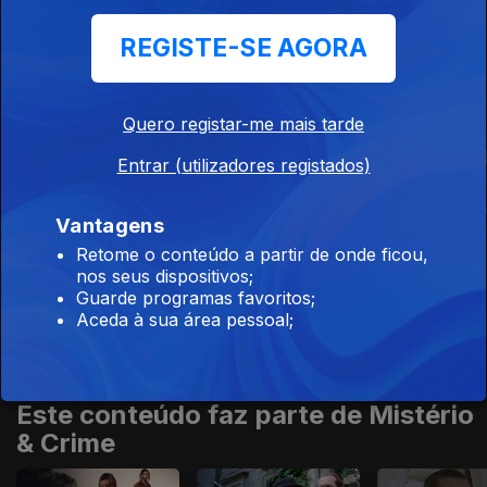
REGISTE-SE AGORA
Este conteúdo faz parte de
Exclusivas RTP Play
Quero registar-me mais tarde
Entrar (utilizadores registados)
Vantagens
Retome o conteúdo a partir de onde ficou,
A Idade da Ira
Dezoito
HIT
nos seus dispositivos;
Guarde programas favoritos;
Aceda à sua área pessoal;
Este conteúdo faz parte de Mistério
& Crime