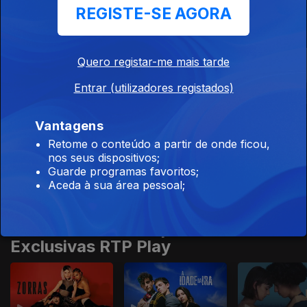
Este conteúdo faz parte de Rir é o
REGISTE-SE AGORA
melhor remédio
Quero registar-me mais tarde
Entrar (utilizadores registados)
Salto de Fé
Millennial Mal
Adónis
Vantagens
Retome o conteúdo a partir de onde ficou,
nos seus dispositivos;
Guarde programas favoritos;
Aceda à sua área pessoal;
Este conteúdo faz parte de
Exclusivas RTP Play