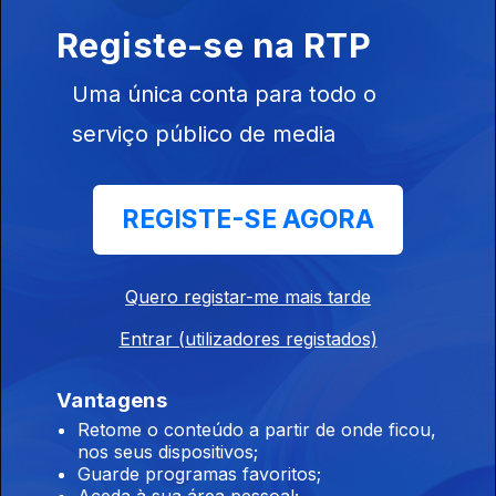
Registe-se na RTP
Uma única conta para todo o
Ep. 10
serviço público de media
Psicólogos
Anónimos
REGISTE-SE AGORA
865119
Quero registar-me mais tarde
Ep. 11
Entrar (utilizadores registados)
Próximos de
Desportistas
Anónimos
Vantagens
Retome o conteúdo a partir de onde ficou,
nos seus dispositivos;
Guarde programas favoritos;
Aceda à sua área pessoal;